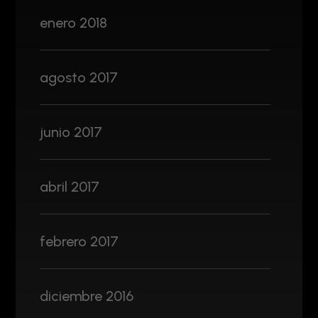
enero 2018
agosto 2017
junio 2017
abril 2017
febrero 2017
diciembre 2016