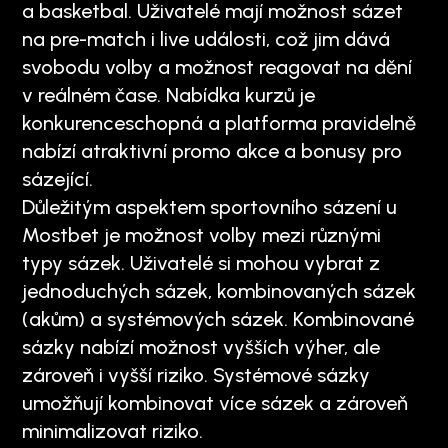
a basketbal. Uživatelé mají možnost sázet
na pre-match i live události, což jim dává
svobodu volby a možnost reagovat na dění
v reálném čase. Nabídka kurzů je
konkurenceschopná a platforma pravidelně
nabízí atraktivní promo akce a bonusy pro
sázející.
Důležitým aspektem sportovního sázení u
Mostbet je možnost volby mezi různými
typy sázek. Uživatelé si mohou vybrat z
jednoduchých sázek, kombinovaných sázek
(akům) a systémových sázek. Kombinované
sázky nabízí možnost vyšších výher, ale
zároveň i vyšší riziko. Systémové sázky
umožňují kombinovat více sázek a zároveň
minimalizovat riziko.