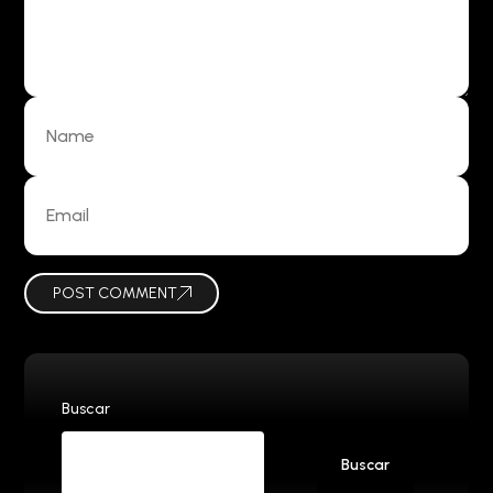
POST COMMENT
Buscar
Buscar