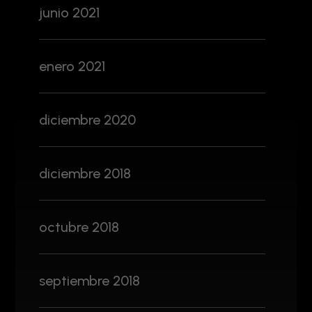
junio 2021
enero 2021
diciembre 2020
diciembre 2018
octubre 2018
septiembre 2018