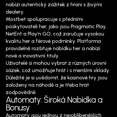
nabízí autentický zážitek z hraní s živými
dealery.
Mostbet spolupracuje s předními
poskytovateli her, jako jsou Pragmatic Play,
NetEnt a Play’n GO, což zaručuje vysokou
kvalitu her a férové podmínky. Platforma
pravidelně rozšiřuje nabídku her a nabízí
nové a inovativní tituly.
Uživatelé si mohou vybrat z různých úrovní
sázek, což umožňuje hrát i s menšími vklady.
Důležité je si uvědomit, že kasinové hry jsou
založeny na náhodě a je třeba hrát
zodpovědně.
Automaty: Široká Nabídka a
Bonusy
Automaty jsou jednou z nejoblíbenějších