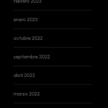
febrero 2023
enero 2023
octubre 2022
septiembre 2022
abril 2022
marzo 2022