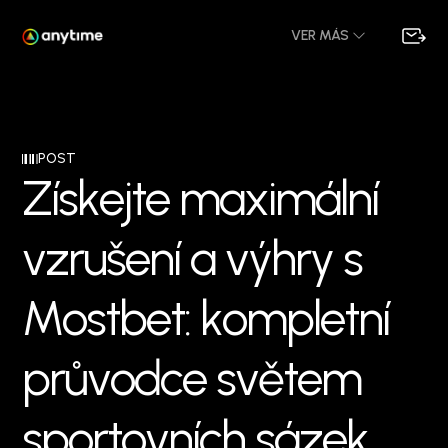
VER MÁS
POST
Z
í
s
k
e
j
t
e
m
a
x
i
m
á
l
n
í
v
z
r
u
š
e
n
í
a
v
ý
h
r
y
s
M
o
s
t
b
e
t
:
k
o
m
p
l
e
t
n
í
p
r
ů
v
o
d
c
e
s
v
ě
t
e
m
s
p
o
r
t
o
v
n
í
c
h
s
á
z
e
k
,