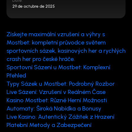
Date:
29 de octubre de 2025
Získejte maximální vzrušení a výhry s
Mostbet: kompletní průvodce světem
sportovních sázek, kasinových her a rychlých
crash her pro české hráče.
Sportovní Sázení u Mostbet: Komplexní
Přehled
Typy Sázek u Mostbet: Podrobný Rozbor
Live Sázení: Vzrušení v Reálném Čase
Kasino Mostbet: Různé Herní Možnosti
Automaty: Široká Nabídka a Bonusy
Live Kasino: Autentický Zážitek z Hrazení
Platební Metody a Zabezpečení