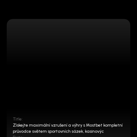
Title:
Získejte maximální vzrušení a výhry s Mostbet kompletní
průvodce světem sportovních sázek, kasinovýc