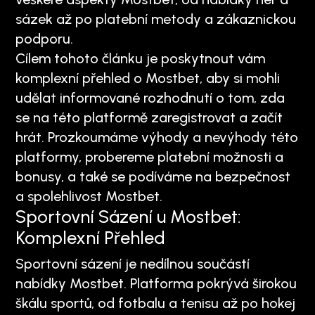
sázek až po platební metody a zákaznickou
podporu.
Cílem tohoto článku je poskytnout vám
komplexní přehled o Mostbet, aby si mohli
udělat informované rozhodnutí o tom, zda
se na této platformě zaregistrovat a začít
hrát. Prozkoumáme výhody a nevýhody této
platformy, probereme platební možnosti a
bonusy, a také se podíváme na bezpečnost
a spolehlivost Mostbet.
Sportovní Sázení u Mostbet:
Komplexní Přehled
Sportovní sázení je nedílnou součástí
nabídky Mostbet. Platforma pokrývá širokou
škálu sportů, od fotbalu a tenisu až po hokej