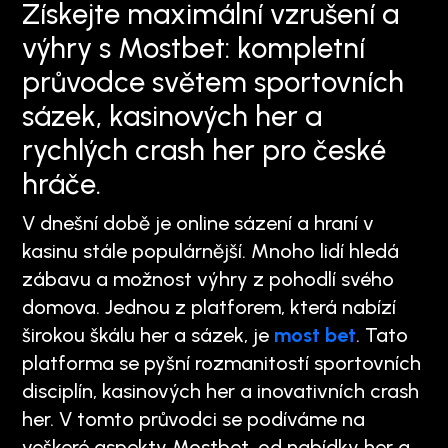
Získejte maximální vzrušení a
výhry s Mostbet: kompletní
průvodce světem sportovních
sázek, kasinových her a
rychlých crash her pro české
hráče.
V dnešní době je online sázení a hraní v
kasinu stále populárnější. Mnoho lidí hledá
zábavu a možnost výhry z pohodlí svého
domova. Jednou z platforem, která nabízí
širokou škálu her a sázek, je
most bet
. Tato
platforma se pyšní rozmanitostí sportovních
disciplín, kasinových her a inovativních crash
her. V tomto průvodci se podíváme na
veškeré aspekty Mostbet, od nabídky her a