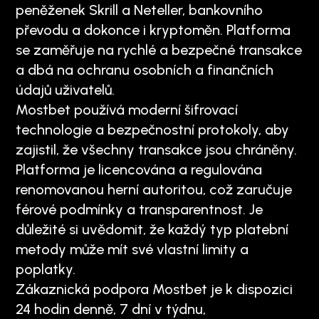
peněženek Skrill a Neteller, bankovního
převodu a dokonce i kryptoměn. Platforma
se zaměřuje na rychlé a bezpečné transakce
a dbá na ochranu osobních a finančních
údajů uživatelů.
Mostbet používá moderní šifrovací
technologie a bezpečnostní protokoly, aby
zajistil, že všechny transakce jsou chráněny.
Platforma je licencována a regulována
renomovanou herní autoritou, což zaručuje
férové podmínky a transparentnost. Je
důležité si uvědomit, že každý typ platební
metody může mít své vlastní limity a
poplatky.
Zákaznická podpora Mostbet je k dispozici
24 hodin denně, 7 dní v týdnu,