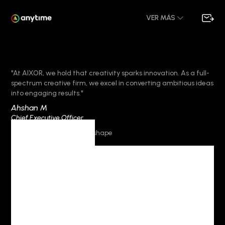
VER MÁS
"At AIXOR, we hold that creativity sparks innovation. As a full-
spectrum creative firm, we excel in converting ambitious ideas
into engaging results."
Ahshan M
Chief Executive Officer
Archives
MONTHLY
ARCHIVES: marzo
25