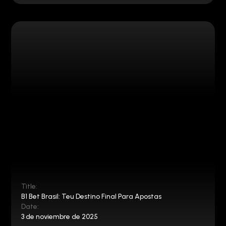
Title:
B1 Bet Brasil: Teu Destino Final Para Apostas
Date:
3 de noviembre de 2025