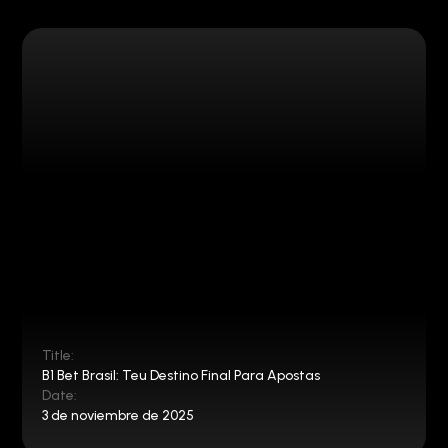
Title:
B1 Bet Brasil: Teu Destino Final Para Apostas
Date:
3 de noviembre de 2025