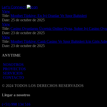
Let's Connect
View
Title:
Mostbet Türkiye: En Iyi Oranlar Ve Spor Bahisleri
Date:
25 de octubre de 2025
View
Title:
Casino Oyunlarını Ücretsiz Online Oyna, Sobre Iyi Casino Oyu
Date:
23 de octubre de 2025
View
Title:
Mostbet Türkiye: Canlı Casino Ve Spor Bahisleri Için Giriş Adre
Date:
23 de octubre de 2025
ANYTIME
NOSOTROS
PROYECTOS
SERVICIOS
CONTACTO
© 2024 TODOS LOS DERECHOS RESERVADOS
Llegar a nosotros
(+51) 998 134 516