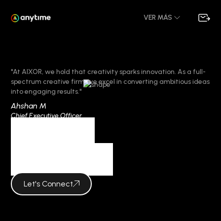
VER MÁS
"At AIXOR, we hold that creativity sparks innovation. As a full-
spectrum creative firm, we excel in converting ambitious ideas
into engaging results."
Ahshan M
Chief Executive Officer
Category
aviator IN
Let's Connect