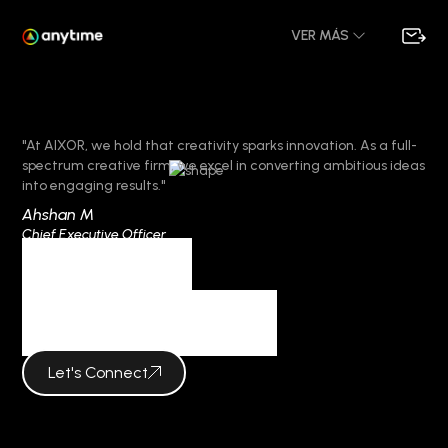
VER MÁS
"At AIXOR, we hold that creativity sparks innovation. As a full-
spectrum creative firm, we excel in converting ambitious ideas
into engaging results."
Ahshan M
Chief Executive Officer
Category
casibom-tg
Let's Connect