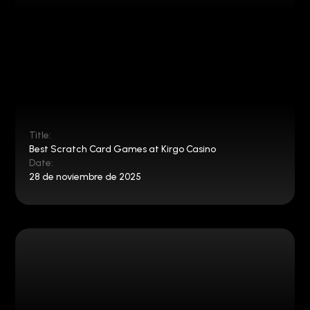
Title:
Best Scratch Card Games at Kirgo Casino
Date:
28 de noviembre de 2025