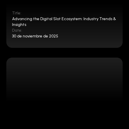
Title:
Advancing the Digital Slot Ecosystem: Industry Trends &
Insights
Date:
30 de noviembre de 2025