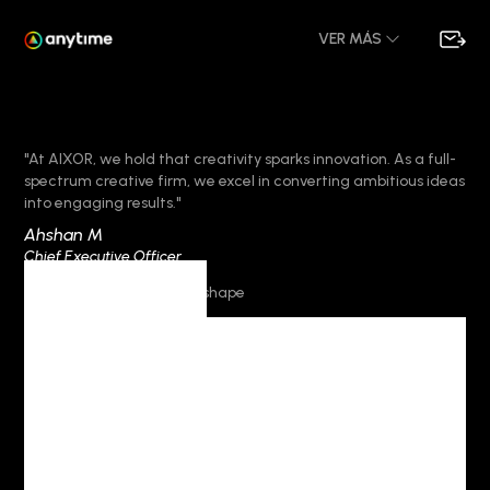
VER MÁS
"At AIXOR, we hold that creativity sparks innovation. As a full-
spectrum creative firm, we excel in converting ambitious ideas
into engaging results."
Ahshan M
Chief Executive Officer
Archives
MONTHLY
ARCHIVES:
noviembre 25