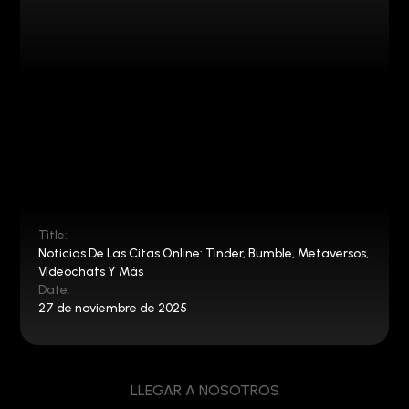
Title:
Noticias De Las Citas Online: Tinder, Bumble, Metaversos,
Videochats Y Más
Date:
27 de noviembre de 2025
LLEGAR A NOSOTROS