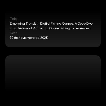
Title:
Emerging Trends in Digital Fishing Games: A Deep Dive
into the Rise of Authentic Online Fishing Experiences
Date:
30 de noviembre de 2025