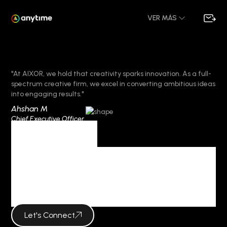
VER MÁS
"At AIXOR, we hold that creativity sparks innovation. As a full-
spectrum creative firm, we excel in converting ambitious ideas
into engaging results."
Ahshan M
Chief Executive Officer
Category
casino svensk
licens
Let's Connect