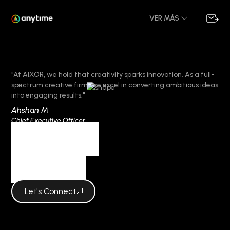
VER MÁS
"At AIXOR, we hold that creativity sparks innovation. As a full-
spectrum creative firm, we excel in converting ambitious ideas
into engaging results."
Ahshan M
Chief Executive Officer
Category
Game
Let's Connect