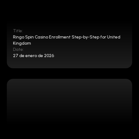
Title:
Ringo Spin Casino Enrollment Step-by-Step for United
Kingdom
Date:
27 de enero de 2026