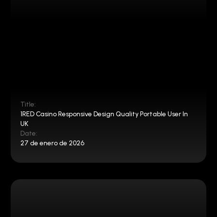
Title:
1RED Casino Responsive Design Quality Portable User In
UK
Date:
27 de enero de 2026