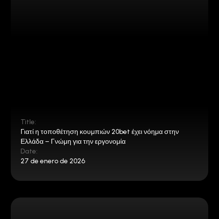
Title:
Γιατί η τοποθέτηση κουμπιών 20bet έχει νόημα στην
Ελλάδα – Γνώμη για την εργονομία
Date:
27 de enero de 2026