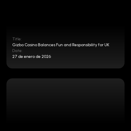
Title:
Gizbo Casino Balances Fun and Responsibility for UK
Date:
27 de enero de 2026