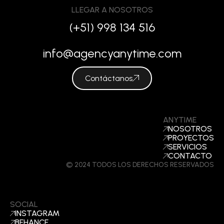
LLEGAR A NOSOTROS
(+51) 998 134 516
info@agencyanytime.com
Contáctanos
ANYTIME
NOSOTROS
PROYECTOS
SERVICIOS
CONTACTO
© 2024 TODOS LOS DERECHOS RESERVADOS
SOCIAL
INSTAGRAM
BEHANCE