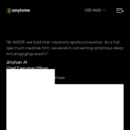
VER MÁS
"At AIXOR, we hold that creativity sparks innovation. As a full-
spectrum creative firm, we excel in converting ambitious ideas
into engaging results."
Ahshan M
Chief Executive Officer
Archives
MONTHLY
ARCHIVES: enero
26