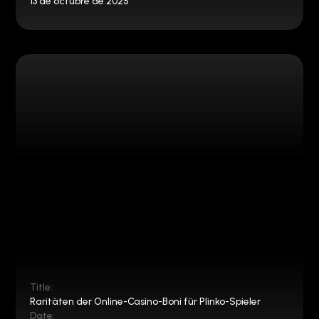
13 de octubre de 2025
Title:
Raritäten der Online-Casino-Boni für Plinko-Spieler
Date: