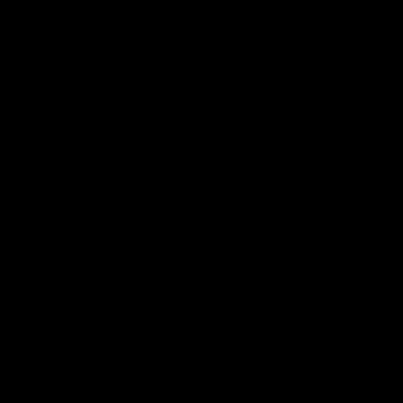
(+51) 998 134 516
: