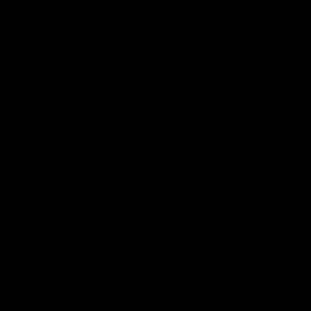
febrero 2