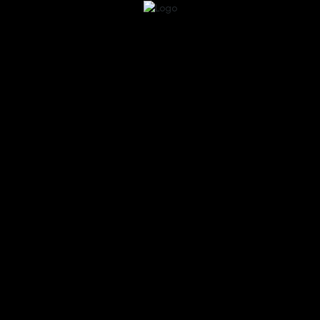
Date:
Title:
roll
28 de febrero de 2025
Innovative Trends im Mobi