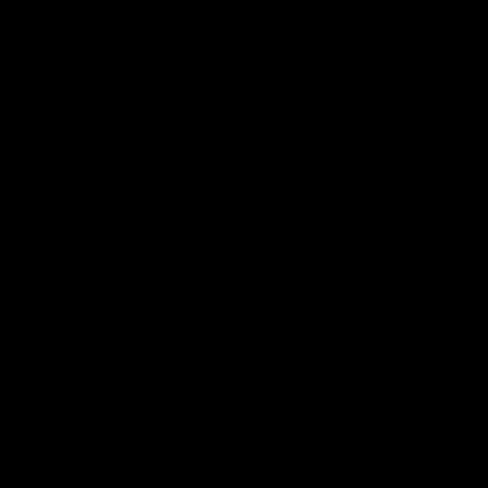
Date:
e Casinos
27 de febrero de 2025