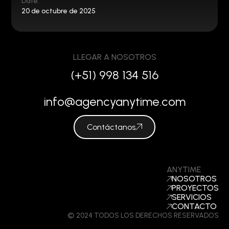
Date:
20 de octubre de 2025
LLEGAR A NOSOTROS
(+51) 998 134 516
info@agencyanytime.com
Contáctanos
ANYTIME
NOSOTROS
PROYECTOS
SERVICIOS
CONTACTO
© 2024 TODOS LOS DERECHOS RESERVADOS