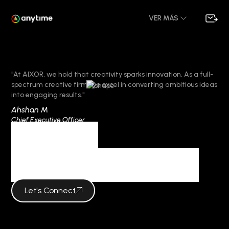
VER MÁS
"At AIXOR, we hold that creativity sparks innovation. As a full-
spectrum creative firm, we excel in converting ambitious ideas
into engaging results."
Ahshan M
Chief Executive Officer
Category
mr jack bet brazil
Let's Connect