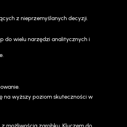
ących z nieprzemyślanych decyzji.
 do wielu narzędzi analitycznych i
e.
powanie.
się na wyższy poziom skuteczności w
 z możliwością zarobku. Kluczem do