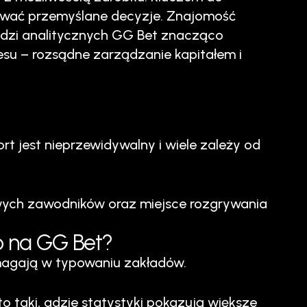
mować przemyślane decyzje. Znajomość
zędzi analitycznych GG Bet znacząco
esu – rozsądne zarządzanie kapitałem i
?
t jest nieprzewidywalny i wiele zależy od
owych zawodników oraz miejsce rozgrywania
o na GG Bet?
omagają w typowaniu zakładów.
 taki, gdzie statystyki pokazują większe