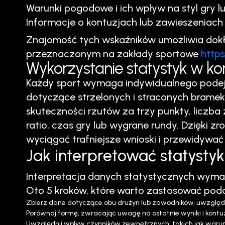
Warunki pogodowe i ich wpływ na styl gry 
Informacje o kontuzjach lub zawieszeniach
Znajomość tych wskaźników umożliwia dokł
przeznaczonym na zakłady sportowe
https
Wykorzystanie statystyk w ko
Każdy sport wymaga indywidualnego podejśc
dotyczące strzelonych i straconych bramek,
skuteczności rzutów za trzy punkty, liczba 
ratio, czas gry lub wygrane rundy. Dzięki z
wyciągać trafniejsze wnioski i przewidyw
Jak interpretować statysty
Interpretacja danych statystycznych wymaga
Oto 5 kroków, które warto zastosować pod
Zbierz dane dotyczące obu drużyn lub zawodników, uwzględn
Porównaj formę, zwracając uwagę na ostatnie wyniki i kontuz
Uwzględnij wpływ czynników zewnętrznych, takich jak waru