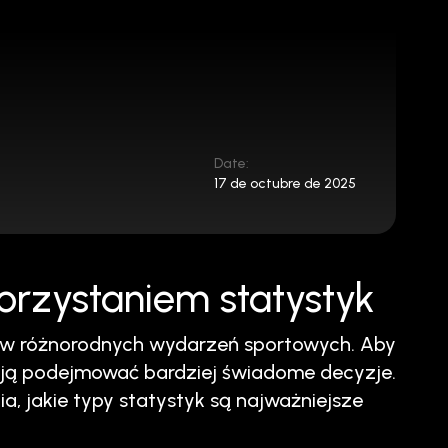
Date:
17 de octubre de 2025
rzystaniem statystyk
ków różnorodnych wydarzeń sportowych. Aby
ają podejmować bardziej świadome decyzje.
, jakie typy statystyk są najważniejsze