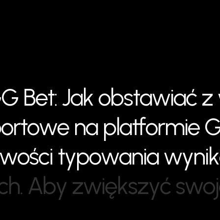
G
G
B
e
t
:
J
a
k
o
b
s
t
a
w
i
a
ć
z
p
o
r
t
o
w
e
n
a
p
l
a
t
f
o
r
m
i
e
w
o
ś
c
i
t
y
p
o
w
a
n
i
a
w
y
n
i
k
c
h
.
A
b
y
z
w
i
ę
k
s
z
y
ć
s
w
o
j