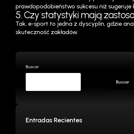
prawdopodobieństwo sukcesu niż sugeruje k
5. Czy statystyki mają zasto
Tak, e-sport to jedna z dyscyplin, gdzie an
skuteczność zakładów.
Buscar
Buscar
Entradas Recientes