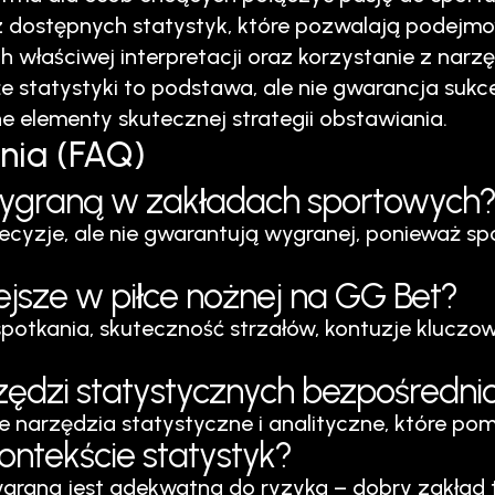
 z dostępnych statystyk, które pozwalają podej
h właściwej interpretacji oraz korzystanie z nar
 statystyki to podstawa, ale nie gwarancja sukc
 elementy skutecznej strategii obstawiania.
nia (FAQ)
 wygraną w zakładach sportowych
zje, ale nie gwarantują wygranej, ponieważ spor
iejsze w piłce nożnej na GG Bet?
spotkania, skuteczność strzałów, kontuzje klucz
zędzi statystycznych bezpośredni
 narzędzia statystyczne i analityczne, które p
ontekście statystyk?
grana jest adekwatna do ryzyka – dobry zakład to