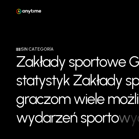
SIN CATEGORÍA
Z
a
k
ł
a
d
y
s
p
o
r
t
o
w
e
s
t
a
t
y
s
t
y
k
Z
a
k
ł
a
d
y
s
g
r
a
c
z
o
m
w
i
e
l
e
m
o
ż
l
i
w
y
d
a
r
z
e
ń
s
p
o
r
t
o
w
y