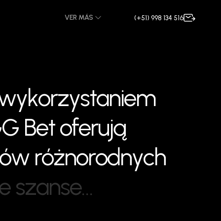
VER MÁS
(+51) 998 134 516
w
y
k
o
r
z
y
s
t
a
n
i
e
m
G
G
B
e
t
o
f
e
r
u
j
ą
ó
w
r
ó
ż
n
o
r
o
d
n
y
c
h
e
s
z
a
n
s
e
…