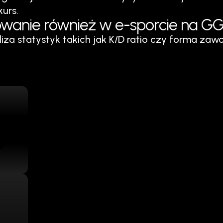
urs.
sowanie również w e-sporcie na GG
aliza statystyk takich jak K/D ratio czy forma za