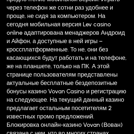
через телефон же сотни раз удобнее и
проще, не сидя за компьютером. На
сегодня мобильная версия Lev casino
online адаптирована менаджеров Андроид
и Айфон, а доступные в ней игры –
кроссплатформенные. То не, они без
касающихся будут работать и на телефоне,
же на планшете, только на ПК. А этой
странице пользователям представлены
актуальные бесплатные бездепозитные
бонусы казино Vovan Casino и регистрацию
на следующее. На текущий данный казино
предлагает остальным посетителям 2
известных промо предложений.
Блокировка онлайн-казино Vovan (Вован)
связана с чем, что во многих странах