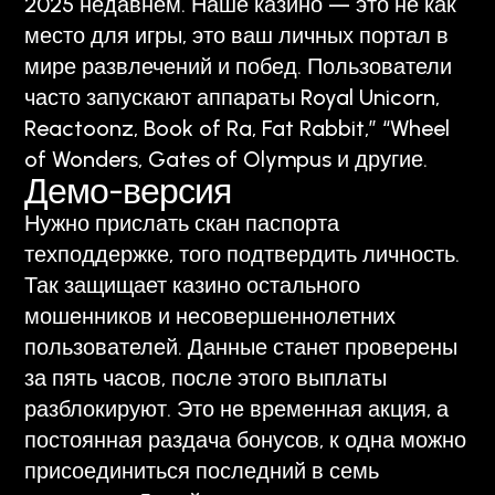
2025 недавнем. Наше казино — это не как
место для игры, это ваш личных портал в
мире развлечений и побед. Пользователи
часто запускают аппараты Royal Unicorn,
Reactoonz, Book of Ra, Fat Rabbit,” “Wheel
of Wonders, Gates of Olympus и другие.
Демо-версия
Нужно прислать скан паспорта
техподдержке, того подтвердить личность.
Так защищает казино остального
мошенников и несовершеннолетних
пользователей. Данные станет проверены
за пять часов, после этого выплаты
разблокируют. Это не временная акция, а
постоянная раздача бонусов, к одна можно
присоединиться последний в семь