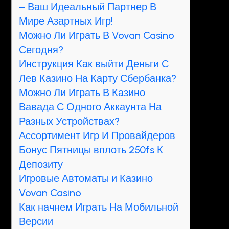
– Ваш Идеальный Партнер В
Мире Азартных Игр!
Можно Ли Играть В Vovan Casino
Сегодня?
Инструкция Как выйти Деньги С
Лев Казино На Карту Сбербанка?
Можно Ли Играть В Казино
Вавада С Одного Аккаунта На
Разных Устройствах?
Ассортимент Игр И Провайдеров
Бонус Пятницы вплоть 250fs К
Депозиту
Игровые Автоматы и Казино
Vovan Casino
Как начнем Играть На Мобильной
Версии