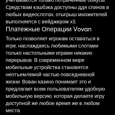
учитываются только потраченные бонусы.
Средствам кэшбэка доступны ддя спинов в
любых видеослотах, отыгрыш множителей
выполняется с вейджером х5.
Платежные Операции Vovan
Только позволяет игрокам оставаться в
игре, наслаждаясь любимыми слотами
только настольными играми никаких
перерывов. В современном мире
мобильные устройства становятся
неотъемлемой частью повседневной
жизни. Вован казино понимает это и
предлагает всем пользователям удобную
мобильную версию, которая делаете игру
доступной же любое время же в любом
места.