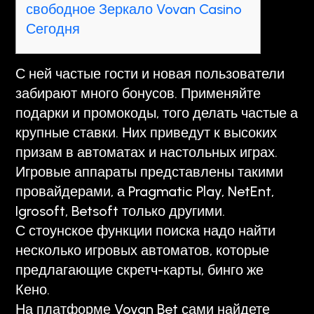
свободное Зеркало Vovan Casino
Сегодня
С ней частые гости и новая пользователи
забирают много бонусов. Применяйте
подарки и промокоды, того делать частые а
крупные ставки. Них приведут к высоких
призам в автоматах и настольных играх.
Игровые аппараты представлены такими
провайдерами, а Pragmatic Play, NetEnt,
Igrosoft, Betsoft только другими.
С стоунское функции поиска надо найти
несколько игровых автоматов, которые
предлагающие скретч-карты, бинго же
Кено.
На платформе Vovan Bet сами найдете