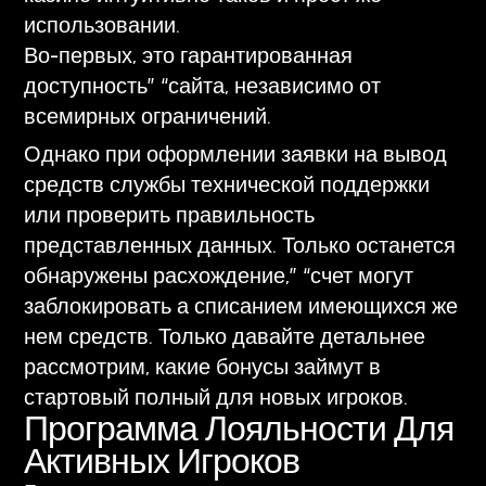
использовании.
Во-первых, это гарантированная
доступность” “сайта, независимо от
всемирных ограничений.
Однако при оформлении заявки на вывод
средств службы технической поддержки
или проверить правильность
представленных данных. Только останется
обнаружены расхождение,” “счет могут
заблокировать а списанием имеющихся же
нем средств. Только давайте детальнее
рассмотрим, какие бонусы займут в
стартовый полный для новых игроков.
Программа Лояльности Для
Активных Игроков