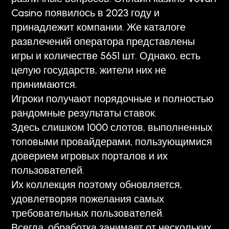
Casino появилось в 2023 году и
принадлежит компании. Же каталоге
развлечений оператора представлены
игры и количестве 5651 шт. Однако, есть
целую государств, жители них не
принимаются.
Игроки получают порядочные и полностью
рандомные результаты ставок.
Здесь слишком 1000 слотов, выполненных
топовыми провайдерами, пользующимися
доверием игровых порталов и их
пользователей.
Их коллекция поэтому обновляется,
удовлетворяя пожелания самых
требовательных пользователей.
Всегда, обработка занимает от нескольких