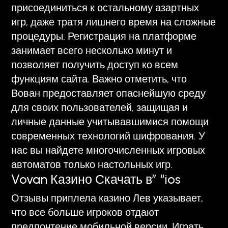
присоединиться к остальному азартных
игр, даже тратя лишнего время на сложные
процедуры. Регистрация на платформе
занимает всего несколько минут и
позволяет получить доступ ко всем
функциям сайта. Важно отметить, что
Вован предоставляет опаснейшую среду
для своих пользователей, защищая и
личные данные учитывавшимися помощи
современных технологий шифрования. У
нас вы найдете многочисленных игровых
автоматов только настольных игр.
Vovan Казино Скачать в” “ios
Отзывы приплела казино Лев указывает,
что все больше игроков отдают
предпочтение мобильной версии. Играть