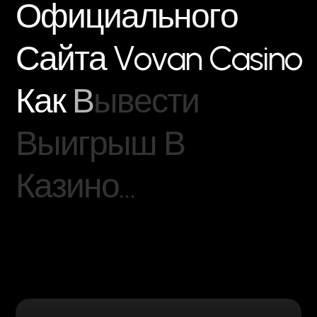
О
ф
и
ц
и
а
л
ь
н
о
г
о
С
а
й
т
а
V
o
v
a
n
C
a
s
i
n
o
К
а
к
В
ы
в
е
с
т
и
В
ы
и
г
р
ы
ш
В
К
а
з
и
н
о
…