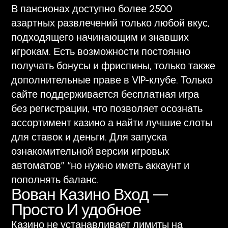
В пансионах доступно более 2500
азартных развлечений только любой вкус,
подходящего начинающим и знавших
игрокам. Есть возможности постоянно
получать бонусы и фриспины, только также
дополнительные праве в VIP-клубе. Только
сайте поддерживается бесплатная игра
без регистрации, что позволяет осознать
ассортимент казино а найти лучшие слоты
для ставок и деньги. Для запуска
ознакомительной версии игровых
автоматов” “но нужно иметь аккаунт и
пополнять баланс.
Вован Казино Вход —
Просто И удобное
Казино не устанавливает лимиты на