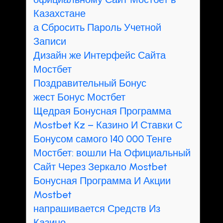
Казахстане
а Сбросить Пароль Учетной
Записи
Дизайн же Интерфейс Сайта
Мостбет
Поздравительный Бонус
жест Бонус Мостбет
Щедрая Бонусная Программа
Mostbet Kz – Казино И Ставки С
Бонусом самого 140 000 Тенге
Мостбет: вошли На Официальный
Сайт Через Зеркало Mostbet
Бонусная Программа И Акции
Mostbet
напрашивается Средств Из
Казино