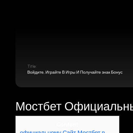
Title:
Войдите, Играйте В Игры И Получайте знак Бонус
Мостбет Официальн
Content
официальному Сайт Мостбет в