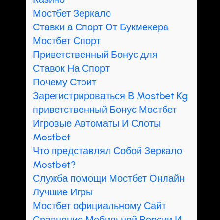
Мостбет Зеркало
Ставки а Спорт От Букмекера
Мостбет Спорт
Приветственный Бонус для
Ставок На Спорт
Почему Стоит
Зарегистрироваться В Mostbet Kg
приветственный Бонус Мостбет
Игровые Автоматы И Слоты
Mostbet
Что представлял Собой Зеркало
Mostbet?
Служба помощи Мостбет Онлайн
Лучшие Игры
Мостбет официальному Сайт
Сравнение Мобильной Версии И