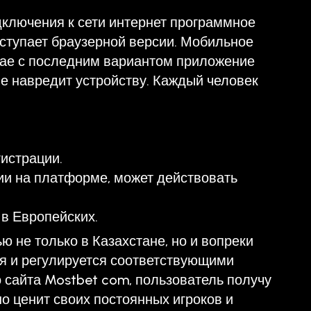
одключения к сети интернет программное
уступает браузерной версии. Мобильное
учае с последним вариантом приложение
не навредит устройству. Каждый человек
истрации.
ии на платформе, может действовать
 в Европейских.
 не только в Казахстане, но и вопреки
ся и регулируется соответствующими
 сайта Mostbet com, пользователь получу
но ценит своих постоянных игроков и