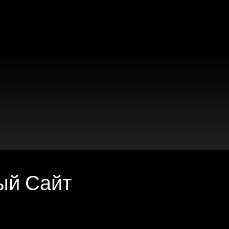
ый Сайт