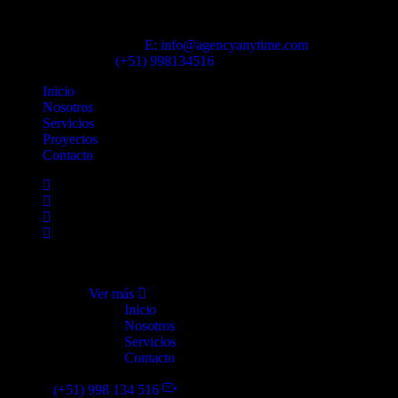
Agencia Anytime
E: info@agencyanytime.com
Contáctanos
(+51) 998134516
Inicio
Nosotros
Servicios
Proyectos
Contacto
Ver más
Inicio
Nosotros
Servicios
Contacto
(+51) 998 134 516