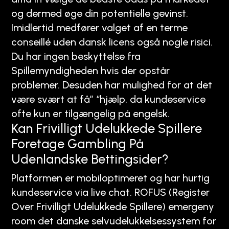
og dermed øge din potentielle gevinst.
Imidlertid medfører valget af en terme
conseillé uden dansk licens også nogle risici.
Du har ingen beskyttelse fra
Spillemyndigheden hvis der opstår
problemer. Desuden har mulighed for at det
være svært at få” “hjælp, da kundeservice
ofte kun er tilgængelig på engelsk.
Kan Frivilligt Udelukkede Spillere
Foretage Gambling På
Udenlandske Bettingsider?
Platformen er mobiloptimeret og har hurtig
kundeservice via live chat. ROFUS (Register
Over Frivilligt Udelukkede Spillere) emergeny
room det danske selvudelukkelsessystem for