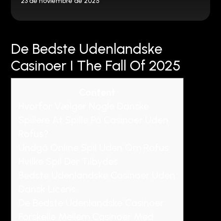
23 de noviembre de 2025
De Bedste Udenlandske
Casinoer I The Fall Of 2025
Content
Hvorfor Vælger Nogle Danske
Spillere At Spille På Casinoer Uden
Rofus?
Undgå Online Spil Uden Om Rofus
Hvilke Spil Der Tilbydes
Bedste Udenlandske Casinoer Uden
Dansk Licens
De Bedste Udenlandske Casinoer
Forskelle Mellem Casinoer Med