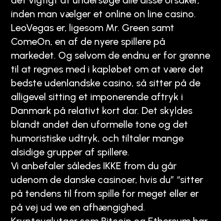
det vigtigt at undersøge alle disse orsaker,
inden man vælger et online on line casino.
LeoVegas er, ligesom Mr. Green samt
ComeOn, en af de nyere spillere på
markedet. Og selvom de endnu er for grønne
til at regnes med i kapløbet om at være det
bedste udenlandske casino, så sitter på de
alligevel sitting et imponerende aftryk i
Danmark på relativt kort dar. Det skyldes
blandt andet den uformelle tone og det
humoristiske udtryk, och tiltaler mange
alsidige grupper af spillere.
Vi anbefaler således IKKE from du går
udenom de danske casinoer, hvis du” “sitter
på tendens til from spille for meget eller er
på vej ud we en afhængighed.