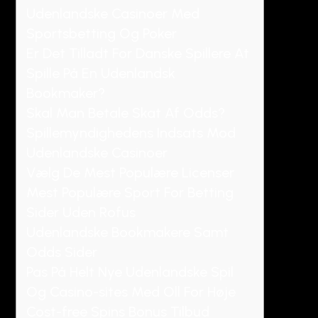
Udenlandske Casinoer Med
Sportsbetting Og Poker
Er Det Tilladt For Danske Spillere At
Spille På En Udenlandsk
Bookmaker?
Skal Man Betale Skat Af Odds?
Spillemyndighedens Indsats Mod
Udenlandske Casinoer
Vælg De Mest Populære Licenser
Mest Populære Sport For Betting
Sider Uden Rofus
Udenlandske Bookmakere Samt
Odds Sider
Pas På Helt Nye Udenlandske Spil
Og Casino-sites Med Oll For Høje
Cost-free Spins Bonus Tilbud