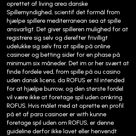
oprettet af living area danske
Spillemyndighed, scientif det formål from
hjælpe spillere mediterranean sea at spille
ansvarligt. Det giver spilleren mulighed for at
registrere sig selv og derefter frivilligt
udelukke sig selv fra at spille på online
casinoer og betting sider for en phase på
minimum six måneder. Det im or her svært at
finde fordele ved, from spille på ou casino
uden dansk licens, da ROFUS er til intended
for at hjælpe burrow, og den største fordel
vil være ikke at foretage spil uden omkring
ROFUS. Hvis målet med at oprette en profil
på et af para casinoer er with kunne
foretage spil uden om ROFUS, er denne
guideline derfor ikke lavet eller henvendt