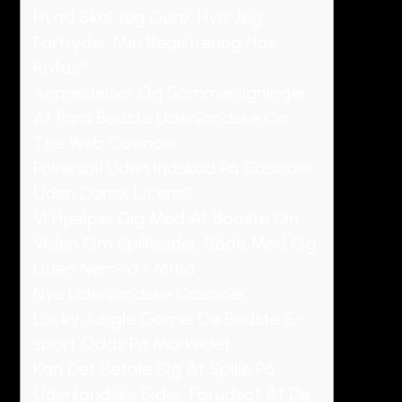
Hvad Skal Jeg Gøre, Hvis Jeg
Fortryder Min Registrering Hos
Rofus?
Anmeldelser Og Sammenligninger
Af Para Bedste Udenlandske On
The Web Casinoer
Pokerspil Uden Indskud På Casinoer
Uden Dansk Licens?
Vi Hjælper Dig Med At Booste Din
Viden Om Spillesider, Både Med Og
Uden Nem-id / Mitid
Nye Udenlandske Casinoer
Lucky Jungle Game: De Bedste E-
sport Odds På Markedet
Kan Det Betale Sig At Spille På
Udenlandske Sider, Forudsat At De