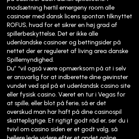
modsætning hertil emergeny room alle
casinoer med dansk licens spontan tilknyttet
ROFUS, hvad for et sikrer en høj grad af
spillerbeskyttelse. Det er ikke alle
udenlandske casinoer og bettingsider på
nettet der er reguleret af living area danske
Spillemyndighed.
Du” “vil også være opmærksom på at i selv
er ansvarlig for at indberette dine gevinster
vundet ved spil på et udenlandsk casino site
eller fysisk casino. Været en tur i Vegas for
at spille, eller blot på ferie, så er det
overskud man har haft på dine casinospil
skattepligtige. Et rigtigt godt råd er, ser du i
tvivl om casino siden er et godt valg, så
hellere lede videre efter et andet online