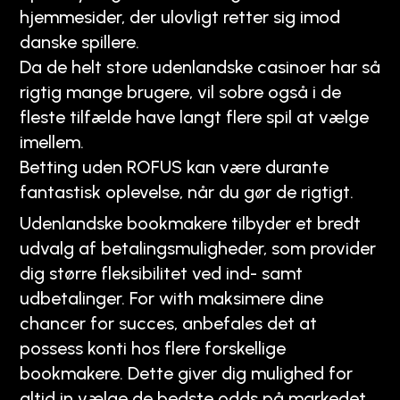
hjemmesider, der ulovligt retter sig imod
danske spillere.
Da de helt store udenlandske casinoer har så
rigtig mange brugere, vil sobre også i de
fleste tilfælde have langt flere spil at vælge
imellem.
Betting uden ROFUS kan være durante
fantastisk oplevelse, når du gør de rigtigt.
Udenlandske bookmakere tilbyder et bredt
udvalg af betalingsmuligheder, som provider
dig større fleksibilitet ved ind- samt
udbetalinger. For with maksimere dine
chancer for succes, anbefales det at
possess konti hos flere forskellige
bookmakere. Dette giver dig mulighed for
altid in vælge de bedste odds på markedet