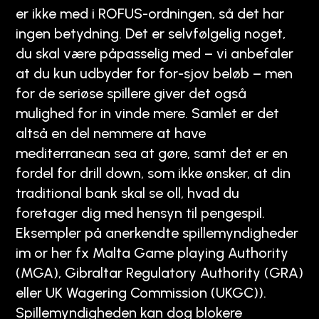
er ikke med i ROFUS-ordningen, så det har
ingen betydning. Det er selvfølgelig noget,
du skal være påpasselig med – vi anbefaler
at du kun udbyder for for-sjov beløb – men
for de seriøse spillere giver det også
mulighed for in vinde mere. Samlet er det
altså en del nemmere at have
mediterranean sea at gøre, samt det er en
fordel for drill down, som ikke ønsker, at din
traditional bank skal se oll, hvad du
foretager dig med hensyn til pengespil.
Eksempler på anerkendte spillemyndigheder
im or her fx Malta Game playing Authority
(MGA), Gibraltar Regulatory Authority (GRA)
eller UK Wagering Commission (UKGC)).
Spillemyndigheden kan dog blokere