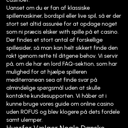
Uanset om du er fan af klassiske
spillemaskiner, bordspil eller live spil, så er der
stort set altid assurée for at opdage noget
som ni præcis elsker with spille på et casino.
Der findes et stort antal af forskellige
spillesider, så man kan helt sikkert finde den
rakt igenom rette til ditgene behov. Vi servir
på, om de har en lord FAQ-sektion, som har
mulighed for at hjælpe spilleren
mediterranean sea at finde svar på
almindelige spørgsmål uden at skulle
kontakte kundesupporten. Vi håber at i
kunne bruge vores guide om online casino
uden ROFUS og blev klogere på dets fordele
samt ulemper.