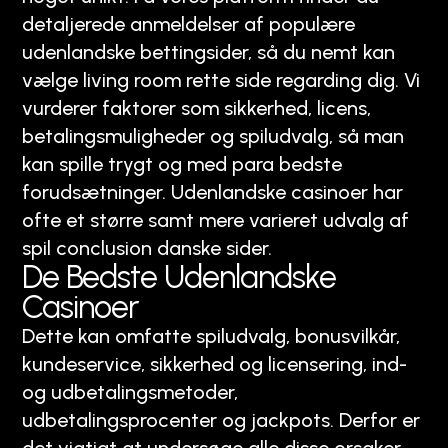
detaljerede anmeldelser af populære
udenlandske bettingsider, så du nemt kan
vælge living room rette side regarding dig. Vi
vurderer faktorer som sikkerhed, licens,
betalingsmuligheder og spiludvalg, så man
kan spille trygt og med para bedste
forudsætninger. Udenlandske casinoer har
ofte et større samt mere varieret udvalg af
spil conclusion danske sider.
De Bedste Udenlandske
Casinoer
Dette kan omfatte spiludvalg, bonusvilkår,
kundeservice, sikkerhed og licensering, ind-
og udbetalingsmetoder,
udbetalingsprocenter og jackpots. Derfor er