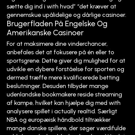
sætte dig ind i with hvad” “det kræver at
gennemskue upålidelige og dårlige casinoer.
Brugerfladen På Engelske Og
Amerikanske Casinoer
For at maksimere dine vinderchancer,
anbefales det at fokusere på én eller to
sportsgrene. Dette giver dig mulighed for at
udvikle en dybere forståelse for sporten og
dermed træffe mere kvalificerede betting
beslutninger. Desuden tilbyder mange
udenlandske bookmakere reside streaming
af kampe, hvilket kan hjælpe dig med with
analysere spillet i actually realtid. Særligt
NBA og europæisk håndbold tiltrækker
mange danske spillere, der søger værdifulde