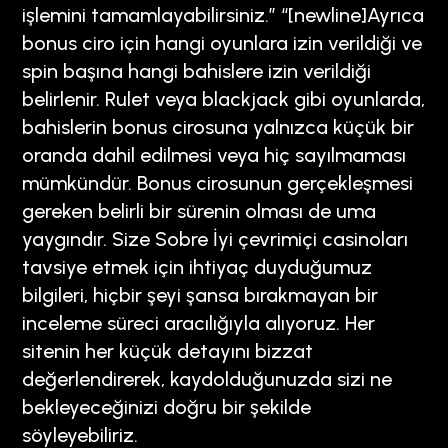
işlemini tamamlayabilirsiniz.” “[newline]Ayrıca
bonus ciro için hangi oyunlara izin verildiği ve
spin başına hangi bahislere izin verildiği
belirlenir. Rulet veya blackjack gibi oyunlarda,
bahislerin bonus cirosuna yalnızca küçük bir
oranda dahil edilmesi veya hiç sayılmaması
mümkündür. Bonus cirosunun gerçekleşmesi
gereken belirli bir sürenin olması de uma
yaygındır. Size Sobre İyi çevrimiçi casinoları
tavsiye etmek için ihtiyaç duyduğumuz
bilgileri, hiçbir şeyi şansa bırakmayan bir
inceleme süreci aracılığıyla alıyoruz. Her
sitenin her küçük detayını bizzat
değerlendirerek, kaydolduğunuzda sizi ne
bekleyeceğinizi doğru bir şekilde
söyleyebiliriz.