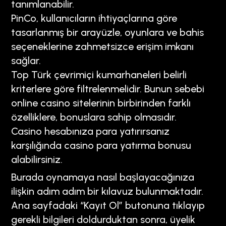
tanımlanabilir.
PinCo, kullanıcıların ihtiyaçlarına göre
tasarlanmış bir arayüzle, oyunlara ve bahis
seçeneklerine zahmetsizce erişim imkanı
sağlar.
Top Türk çevrimiçi kumarhaneleri belirli
kriterlere göre filtrelenmelidir. Bunun sebebi
online casino sitelerinin birbirinden farklı
özelliklere, bonuslara sahip olmasıdır.
Casino hesabınıza para yatırırsanız
karşılığında casino para yatırma bonusu
alabilirsiniz.
Burada oynamaya nasıl başlayacağınıza
ilişkin adım adım bir kılavuz bulunmaktadır.
Ana sayfadaki “Kayıt Ol” butonuna tıklayıp
gerekli bilgileri doldurduktan sonra, üyelik