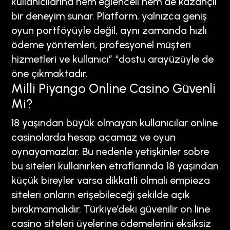
kullanıcılarına hem eğlenceli hem de kazançlı
bir deneyim sunar. Platform, yalnızca geniş
oyun portföyüyle değil, aynı zamanda hızlı
ödeme yöntemleri, profesyonel müşteri
hizmetleri ve kullanıcı” “dostu arayüzüyle de
öne çıkmaktadır.
Milli Piyango Online Casino Güvenli
Mi?
18 yaşından büyük olmayan kullanıcılar online
casinolarda hesap açamaz ve oyun
oynayamazlar. Bu nedenle yetişkinler sobre
bu siteleri kullanırken etraflarında 18 yaşından
küçük bireyler varsa dikkatli olmalı empieza
siteleri onların erişebileceği şekilde açık
bırakmamalıdır. Türkiye’deki güvenilir on line
casino siteleri üyelerine ödemelerini eksiksiz