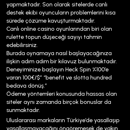
yapmaktadır. Son olarak sitelerde canlı
destek ekibi oyuncuların problemlerini kısa
sürede çözüme kavuşturmaktadır.
Canlı online casino oyunlarından biri olan
rulette topun düşeceği sayıyı tahmin
edebilirsiniz.
Burada oynamaya nasıl başlayacağınıza
ilişkin adım adım bir kılavuz bulunmaktadır.
Deneyiminize başlayın Heck Spin %100’e
varan 100€/$” “benefit ve slotta hundred
bedava dönüş.”
Ödeme yöntemleri konusunda hassas olan
siteler aynı zamanda birçok bonuslar da
sunmaktadır.
Uluslararası markaların Türkiye’de yasallaşıp
yasallaşmayacağını öngöremesek de yakın