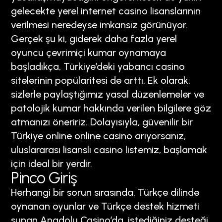
gelecekte yerel internet casino lisanslarının
verilmesi neredeyse imkansız görünüyor.
Gerçek şu ki, giderek daha fazla yerel
oyuncu çevrimiçi kumar oynamaya
başladıkça, Türkiye’deki yabancı casino
sitelerinin popülaritesi de arttı. Ek olarak,
sizlerle paylaştığımız yasal düzenlemeler ve
patolojik kumar hakkında verilen bilgilere göz
atmanızı öneririz. Dolayısıyla, güvenilir bir
Türkiye online online casino arıyorsanız,
uluslararası lisanslı casino listemiz, başlamak
için ideal bir yerdir.
Pinco Giriş
Herhangi bir sorun sırasında, Türkçe dilinde
oynanan oyunlar ve Türkçe destek hizmeti
sunan Anadolu Casino’da, istediğiniz desteği