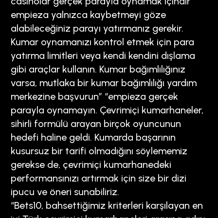
casinolar gerçek parayla oynamak içindir
empieza yalnızca kaybetmeyi göze
alabileceğiniz parayı yatırmanız gerekir.
Kumar oynamanızı kontrol etmek için para
yatırma limitleri veya kendi kendini dışlama
gibi araçlar kullanın. Kumar bağımlılığınız
varsa, mutlaka bir kumar bağımlılığı yardım
merkezine başvurun” “empieza gerçek
parayla oynamayın. Çevrimiçi kumarhaneler,
sihirli formülü arayan birçok oyuncunun
hedefi haline geldi. Kumarda başarının
kusursuz bir tarifi olmadığını söylememiz
gerekse de, çevrimiçi kumarhanedeki
performansınızı artırmak için size bir dizi
ipucu ve öneri sunabiliriz.
“Bets10, bahsettiğimiz kriterleri karşılayan en