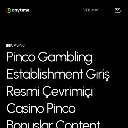
VER MÁS
CASINO
P
i
n
c
o
G
a
m
b
l
i
n
g
E
s
t
a
b
l
i
s
h
m
e
n
t
G
i
r
i
ş
R
e
s
m
i
Ç
e
v
r
i
m
i
ç
i
C
a
s
i
n
o
P
i
n
c
o
B
o
n
u
s
l
a
r
C
o
n
t
e
n
t