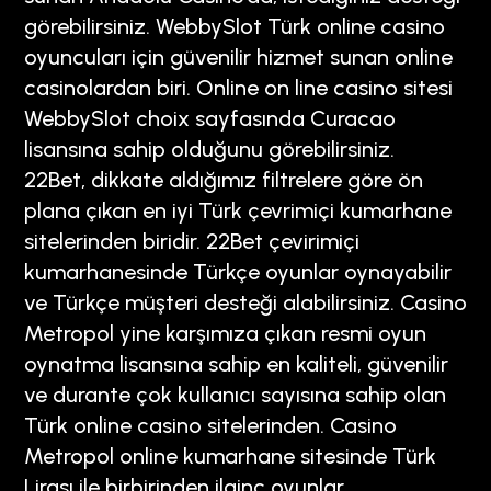
görebilirsiniz. WebbySlot Türk online casino
oyuncuları için güvenilir hizmet sunan online
casinolardan biri. Online on line casino sitesi
WebbySlot choix sayfasında Curacao
lisansına sahip olduğunu görebilirsiniz.
22Bet, dikkate aldığımız filtrelere göre ön
plana çıkan en iyi Türk çevrimiçi kumarhane
sitelerinden biridir. 22Bet çevirimiçi
kumarhanesinde Türkçe oyunlar oynayabilir
ve Türkçe müşteri desteği alabilirsiniz. Casino
Metropol yine karşımıza çıkan resmi oyun
oynatma lisansına sahip en kaliteli, güvenilir
ve durante çok kullanıcı sayısına sahip olan
Türk online casino sitelerinden. Casino
Metropol online kumarhane sitesinde Türk
Lirası ile birbirinden ilginç oyunlar