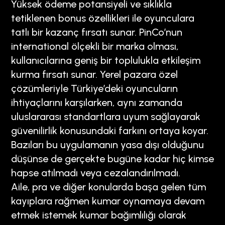
Yüksek ödeme potansiyeli ve sıklıkla
tetiklenen bonus özellikleri ile oyunculara
tatlı bir kazanç fırsatı sunar. PinCo’nun
international ölçekli bir marka olması,
kullanıcılarına geniş bir toplulukla etkileşim
kurma fırsatı sunar. Yerel pazara özel
çözümleriyle Türkiye’deki oyuncuların
ihtiyaçlarını karşılarken, aynı zamanda
uluslararası standartlara uyum sağlayarak
güvenilirlik konusundaki farkını ortaya koyar.
Bazıları bu uygulamanın yasa dışı olduğunu
düşünse de gerçekte bugüne kadar hiç kimse
hapse atılmadı veya cezalandırılmadı.
Aile, pra ve diğer konularda başa gelen tüm
kayıplara rağmen kumar oynamaya devam
etmek istemek kumar bağımlılığı olarak