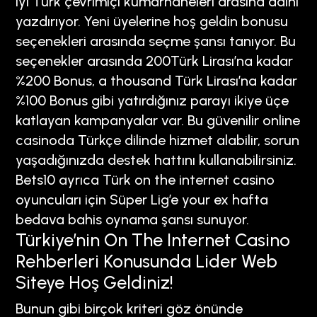
iyi Türk çevrimiçi kumarhaneleri arasına adını
yazdırıyor. Yeni üyelerine hoş geldin bonusu
seçenekleri arasında seçme şansı tanıyor. Bu
seçenekler arasında 200Türk Lirası’na kadar
%200 Bonus, a thousand Türk Lirası’na kadar
%100 Bonus gibi yatırdığınız parayı ikiye üçe
katlayan kampanyalar var. Bu güvenilir online
casinoda Türkçe dilinde hizmet alabilir, sorun
yaşadığınızda destek hattını kullanabilirsiniz.
Bets10 ayrıca Türk on the internet casino
oyuncuları için Süper Lig’e your ex hafta
bedava bahis oynama şansı sunuyor.
Türkiye’nin On The Internet Casino
Rehberleri Konusunda Lider Web
Siteye Hoş Geldiniz!
Bunun gibi birçok kriteri göz önünde