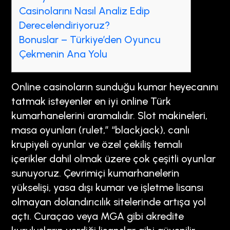
Casinolarını Nasıl Analiz Edip
Derecelendiriyoruz?
Bonuslar – Türkiye’den Oyuncu
Çekmenin Ana Yolu
Online casinoların sunduğu kumar heyecanını
tatmak isteyenler en iyi online Türk
kumarhanelerini aramalıdır. Slot makineleri,
masa oyunları (rulet,” “blackjack), canlı
krupiyeli oyunlar ve özel çekiliş temalı
içerikler dahil olmak üzere çok çeşitli oyunlar
sunuyoruz. Çevrimiçi kumarhanelerin
yükselişi, yasa dışı kumar ve işletme lisansı
olmayan dolandırıcılık sitelerinde artışa yol
açtı. Curaçao veya MGA gibi akredite