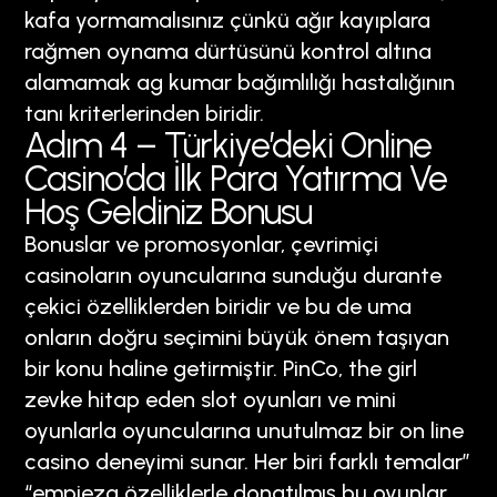
kafa yormamalısınız çünkü ağır kayıplara
rağmen oynama dürtüsünü kontrol altına
alamamak ag kumar bağımlılığı hastalığının
tanı kriterlerinden biridir.
Adım 4 – Türkiye’deki Online
Casino’da İlk Para Yatırma Ve
Hoş Geldiniz Bonusu
Bonuslar ve promosyonlar, çevrimiçi
casinoların oyuncularına sunduğu durante
çekici özelliklerden biridir ve bu de uma
onların doğru seçimini büyük önem taşıyan
bir konu haline getirmiştir. PinCo, the girl
zevke hitap eden slot oyunları ve mini
oyunlarla oyuncularına unutulmaz bir on line
casino deneyimi sunar. Her biri farklı temalar”
“empieza özelliklerle donatılmış bu oyunlar,