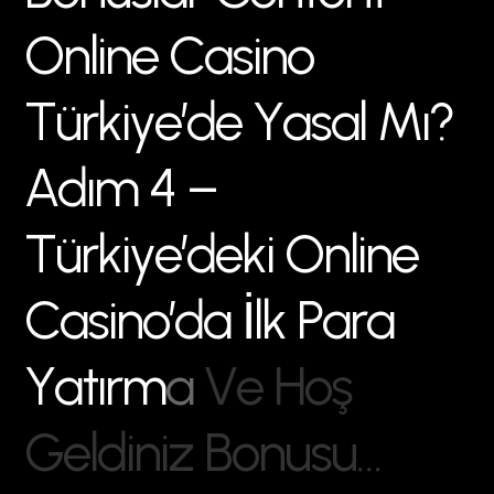
O
n
l
i
n
e
C
a
s
i
n
o
T
ü
r
k
i
y
e
’
d
e
Y
a
s
a
l
M
ı
?
A
d
ı
m
4
–
T
ü
r
k
i
y
e
’
d
e
k
i
O
n
l
i
n
e
C
a
s
i
n
o
’
d
a
İ
l
k
P
a
r
a
Y
a
t
ı
r
m
a
V
e
H
o
ş
G
e
l
d
i
n
i
z
B
o
n
u
s
u
…