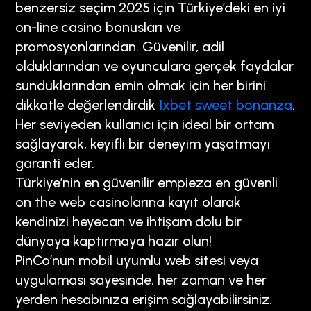
benzersiz seçim 2025 için Türkiye’deki en iyi
on-line casino bonusları ve
promosyonlarından. Güvenilir, adil
olduklarından ve oyunculara gerçek faydalar
sunduklarından emin olmak için her birini
dikkatle değerlendirdik
1xbet sweet bonanza
.
Her seviyeden kullanıcı için ideal bir ortam
sağlayarak, keyifli bir deneyim yaşatmayı
garanti eder.
Türkiye’nin en güvenilir empieza en güvenli
on the web casinolarına kayıt olarak
kendinizi heyecan ve ihtişam dolu bir
dünyaya kaptırmaya hazır olun!
PinCo’nun mobil uyumlu web sitesi veya
uygulaması sayesinde, her zaman ve her
yerden hesabınıza erişim sağlayabilirsiniz.