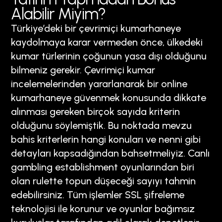
Alabilir Miyim?
Türkiye’deki bir çevrimiçi kumarhaneye
kaydolmaya karar vermeden önce, ülkedeki
kumar türlerinin çoğunun yasa dışı olduğunu
bilmeniz gerekir. Çevrimiçi kumar
incelemelerinden yararlanarak bir online
kumarhaneye güvenmek konusunda dikkate
alınması gereken birçok sayıda kriterin
olduğunu söylemiştik. Bu noktada mevzu
bahis kriterlerin hangi konuları ve nenni gibi
detayları kapsadığından bahsetmeliyiz. Canlı
gambling establishment oyunlarından biri
olan rulette topun düşeceği sayıyı tahmin
edebilirsiniz. Tüm işlemler SSL şifreleme
teknolojisi ile korunur ve oyunlar bağımsız