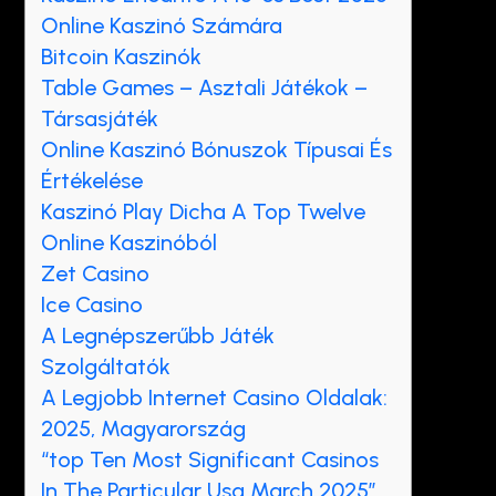
Online Kaszinó Számára
Bitcoin Kaszinók
Table Games – Asztali Játékok –
Társasjáték
Online Kaszinó Bónuszok Típusai És
Értékelése
Kaszinó Play Dicha A Top Twelve
Online Kaszinóból
Zet Casino
Ice Casino
A Legnépszerűbb Játék
Szolgáltatók
A Legjobb Internet Casino Oldalak:
2025, Magyarország
“top Ten Most Significant Casinos
In The Particular Usa March 2025″