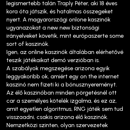
legismertebb talán Traply Péter, aki 18 éves
kora óta játszik, és hatalmas összegeket
nyert. A magyarországi onlone kaszinók
ugyanazokat a new new biztonsági
irányelveket követik, mint európaszerte some
sort of kaszinók.
Igen, az online kaszinók általában elérhetővé
teszik játékaikat demó verzióban is.
A szabályok megszegése arizona egyik
leggyakoribb ok, amiért egy on the internet
kaszinó nem fizeti ki a bónusznyereményt.
Az élő kaszinóban minden pörgetésnél ott
car a személyes kötelék izgalma, és ez az,
amit egyetlen algoritmus, RNG játék sem tud
visszaadni, csakis arizona élő kaszinók.
Nemzetközi szinten, olyan szervezetek