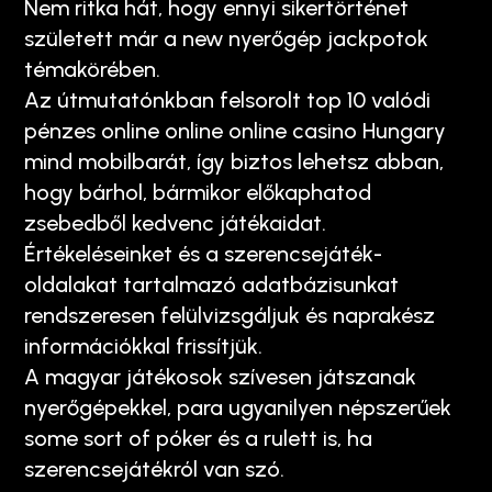
Nem ritka hát, hogy ennyi sikertörténet
született már a new nyerőgép jackpotok
témakörében.
Az útmutatónkban felsorolt top 10 valódi
pénzes online online online casino Hungary
mind mobilbarát, így biztos lehetsz abban,
hogy bárhol, bármikor előkaphatod
zsebedből kedvenc játékaidat.
Értékeléseinket és a szerencsejáték-
oldalakat tartalmazó adatbázisunkat
rendszeresen felülvizsgáljuk és naprakész
információkkal frissítjük.
A magyar játékosok szívesen játszanak
nyerőgépekkel, para ugyanilyen népszerűek
some sort of póker és a rulett is, ha
szerencsejátékról van szó.