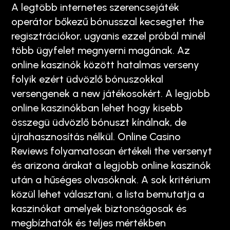
A legtöbb internetes szerencsejáték
operátor bőkezű bónusszal kecsegtet the
regisztrációkor, ugyanis ezzel próbál minél
több ügyfelet megnyerni magának. Az
online kaszinók között hatalmas verseny
folyik ezért üdvözlő bónuszokkal
versengenek a new játékosokért. A legjobb
online kaszinókban lehet hogy kisebb
összegü üdvözlő bónuszt kínálnak, de
újrahasznosítás nélkül. Online Casino
Reviews folyamatosan értékeli the versenyt
és arizona árakat a legjobb online kaszinók
után a hűséges olvasóknak. A sok kritérium
közül lehet választani, a lista bemutatja a
kaszinókat amelyek biztonságosak és
megbízhatók és teljes mértékben