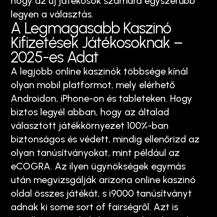
hogy az új játékosok számára egyszerűbb
legyen a választás.
A Legmagasabb Kaszinó
Kifizetések Játékosoknak –
2025-es Adat
A legjobb online kaszinók többsége kínál
olyan mobil platformot, mely elérhető
Androidon, iPhone-on és tableteken. Hogy
biztos legyél abban, hogy az általad
választott játékkörnyezet 100%-ban
biztonságos és védett, mindig ellenőrizd az
olyan tanúsítványokat, mint például az
eCOGRA. Az ilyen ügynökségek egymás
után megvizsgálják arizona online kaszinó
oldal összes játékát, s i9000 tanúsítványt
adnak ki some sort of fairségről. Azt is