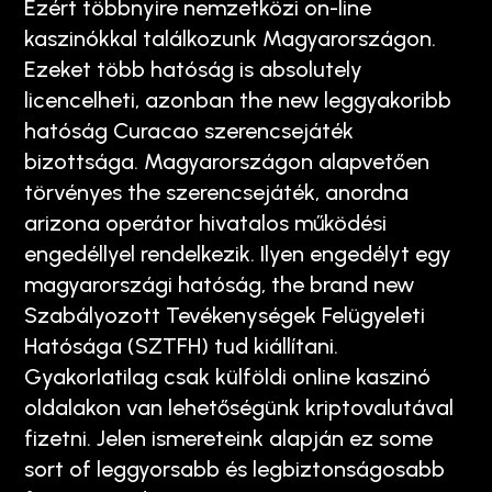
Ezért többnyire nemzetközi on-line
kaszinókkal találkozunk Magyarországon.
Ezeket több hatóság is absolutely
licencelheti, azonban the new leggyakoribb
hatóság Curacao szerencsejáték
bizottsága. Magyarországon alapvetően
törvényes the szerencsejáték, anordna
arizona operátor hivatalos működési
engedéllyel rendelkezik. Ilyen engedélyt egy
magyarországi hatóság, the brand new
Szabályozott Tevékenységek Felügyeleti
Hatósága (SZTFH) tud kiállítani.
Gyakorlatilag csak külföldi online kaszinó
oldalakon van lehetőségünk kriptovalutával
fizetni. Jelen ismereteink alapján ez some
sort of leggyorsabb és legbiztonságosabb