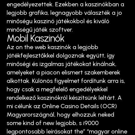
engedélyezettek. Ezekben a kaszinókban a
legjobb grafika, legnagyobb választék a jo
minőségu kaszinó játékokbol és kiváló
minőségű játék szoftver.
Mobil Kaszinók
Az on the web kaszinók a legjobb
játékfejlesztőkkel dolgoznak együtt, így
minőségi és izgalmas játékokat kínálnak,
amelyeket a piacon elismert szakemberek
alkottak. Különös figyelmet fordítunk arra is,
hogy csak a megfelelő engedélyekkel
rendelkező kaszinókról készítsünk leltárt. A
mi célunk az Online Casino Details (OCR)
Magyarországnál, hogy elhozzuk neked
some kind of new legjobb, s i9000
legpontosabb leírásokat the” “magyar online