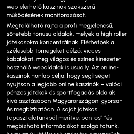
web elérhető kaszinók szakszerű
működésének monitorozását.
Megtalálható rajta a profi megjelenésű,
sötétebb tónusú oldalak, melyek a high roller
játékosokra koncentrálnak. Elérhetőek a
szélesebb tömegeket célzó, vicces
kabalákat, meg világos és színes kinézetet
használó weboldalak is usually. Az online-
kaszinok honlap célja, hogy segítséget
nyújtson a legjobb online kaszinók – valódi
pénzes játékok és sportfogadás oldalak
kiválasztásában Magyarországon, gyorsan
és megbízhatóan. A saját játékos
tapasztalatunkból merítve, pontos” “és
megbízható információkat szolgáltatunk,