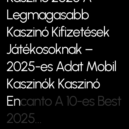
L
e
g
m
a
g
a
s
a
b
b
K
a
s
z
i
n
ó
K
i
f
i
z
e
t
é
s
e
k
J
á
t
é
k
o
s
o
k
n
a
k
–
2
0
2
5
-
e
s
A
d
a
t
M
o
b
i
l
K
a
s
z
i
n
ó
k
K
a
s
z
i
n
ó
E
n
c
a
n
t
o
A
1
0
-
e
s
B
e
s
t
2
0
2
5
…