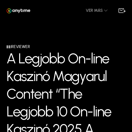
VER MÁS
REVIEWER
A
L
e
g
j
o
b
b
O
n
-
l
i
n
e
K
a
s
z
i
n
ó
M
a
g
y
a
r
u
l
C
o
n
t
e
n
t
“
T
h
e
L
e
g
j
o
b
b
1
0
O
n
-
l
i
n
e
K
a
s
z
i
n
ó
2
0
2
5
A