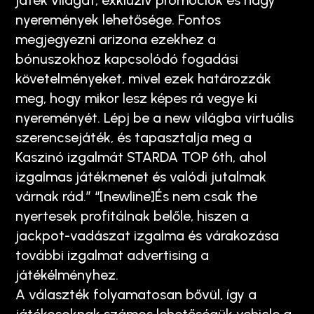
játék világát, exkluzív promóciók és nagy
nyeremények lehetősége. Fontos
megjegyezni arizona ezekhez a
bónuszokhoz kapcsolódó fogadási
követelményeket, mivel ezek határozzák
meg, hogy mikor lesz képes rá vegye ki
nyereményét. Lépj be a new világba virtuális
szerencsejáték, és tapasztalja meg a
Kaszinó izgalmát STARDA TOP 6th, ahol
izgalmas játékmenet és valódi jutalmak
várnak rád.” “[newline]És nem csak the
nyertesek profitálnak belőle, hiszen a
jackpot-vadászat izgalma és várakozása
további izgalmat advertising a
játékélményhez.
A választék folyamatosan bővül, így a