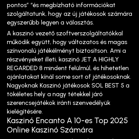
pontos” “és megbízható információkat
szolgáltatunk, hogy az új játékosok számára
egyszerűbb legyen a választás.
A kaszinó vezető szoftverszolgáltatókkal
működik együtt, hogy változatos és magas
színvonalú játékélményt biztosítson. Ami a
részvényeket illeti, kaszinó JET A HIGHLY
REGARDED 8 mindent felülmúl, és hihetetlen
ajánlatokat kínál some sort of játékosoknak.
Nagyoknak Kaszinó játékosok SOL BEST 5 a
tökéletes hely a nagy tétekkel járó
szerencsejátékok iránti szenvedélyük
kielégítésére.
Kaszinó Encanto A 10-es Top 2025
Online Kaszinó Számára