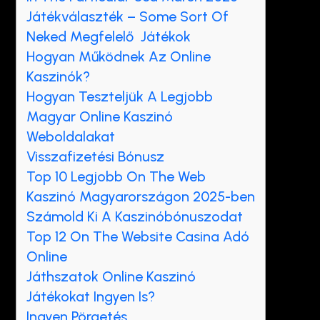
Játékválaszték – Some Sort Of
Neked Megfelelő Játékok
Hogyan Működnek Az Online
Kaszinók?
Hogyan Teszteljük A Legjobb
Magyar Online Kaszinó
Weboldalakat
Visszafizetési Bónusz
Top 10 Legjobb On The Web
Kaszinó Magyarországon 2025-ben
Számold Ki A Kaszinóbónuszodat
Top 12 On The Website Casina Adó
Online
Játhszatok Online Kaszinó
Játékokat Ingyen Is?
Ingyen Pörgetés