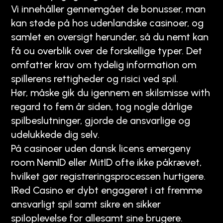
Vi innehåller gennemgået de bonusser, man
kan støde på hos udenlandske casinoer, og
samlet en oversigt herunder, så du nemt kan
få ou overblik over de forskellige typer. Det
omfatter krav om tydelig information om
spillerens rettigheder og risici ved spil.
Hør, måske gik du igennem en skilsmisse with
regard to fem år siden, tog nogle dårlige
spilbeslutninger, gjorde de ansvarlige og
udelukkede dig selv.
På casinoer uden dansk licens emergeny
room NemID eller MitID ofte ikke påkrævet,
hvilket gør registreringsprocessen hurtigere.
1Red Casino er dybt engageret i at fremme
ansvarligt spil samt sikre en sikker
spiloplevelse for allesamt sine brugere.