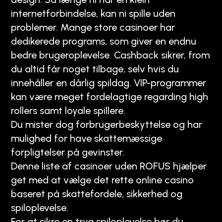
internetforbindelse, kan ni spille uden
problemer. Mange store casinoer har
dedikerede programs, som giver en endnu
bedre brugeroplevelse. Cashback sikrer, from
du altid får noget tilbage, selv hvis du
innehåller en dårlig spildag. VIP-programmer
kan være meget fordelagtige regarding high
rollers samt loyale spillere.
Du mister dog forbrugerbeskyttelse og har
mulighed for have skattemæssige
forpligtelser på gevinster.
Denne liste af casinoer uden ROFUS hjælper
get med at vælge det rette online casino
baseret på skattefordele, sikkerhed og
spiloplevelse.
For at sikre en tryg spiloplevelse bør du