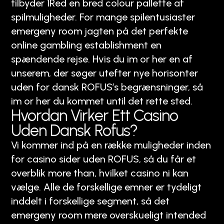
tilbyder 1Red en bred colour pallette af
spilmuligheder. For mange spilentusiaster
emergeny room jagten på det perfekte
online gambling establishment en
spændende rejse. Hvis du im or her en af
unserem, der søger utefter nye horisonter
uden for dansk ROFUS’s begrænsninger, så
im or her du kommet until det rette sted.
Hvordan Virker Ett Casino
Uden Dansk Rofus?
Vi kommer ind på en række muligheder inden
for casino sider uden ROFUS, så du får et
overblik more than, hvilket casino ni kan
vælge. Alle de forskellige emner er tydeligt
inddelt i forskellige segment, så det
emergeny room mere overskueligt intended