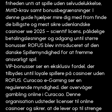
friheden unti at spille uden selvudelukkelse,
MitID-krav samt bonusbegrænsninger. I
denne guide hjælper mire dig med from finde
de billigste og mest sikre udenlandske
casinoer we 2025 – scientif licens, pålidelige
betalingsløsninger og adgang until større
bonusser. ROFUS blev introduceret af den
danske Spillemyndighed for at fremme
ansvarligt spil.
VIP-bonusser ser en eksklusiv fordel, der
tilbydes until loyale spillere på casinoer uden
ROFUS. Curacao e-Gaming ser en
regulerende myndighed, der overvåger
gambling online i Curacao. Denne
organisation udsteder licenser til online
casinoer og sikrer, at de lever op til strenge