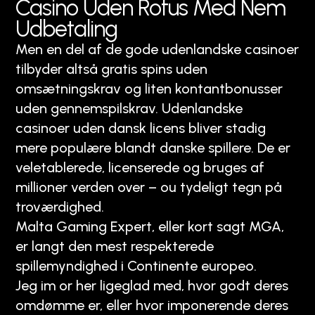
Casino Uden Rofus Med Nem
Udbetaling
Men en del af de gode udenlandske casinoer
tilbyder altså gratis spins uden
omsætningskrav og liten kontantbonusser
uden gennemspilskrav. Udenlandske
casinoer uden dansk licens bliver stadig
mere populære blandt danske spillere. De er
veletablerede, licenserede og bruges af
millioner verden over – ou tydeligt tegn på
troværdighed.
Malta Gaming Expert, eller kort sagt MGA,
er langt den mest respekterede
spillemyndighed i Continente europeo.
Jeg im or her ligeglad med, hvor godt deres
omdømme er, eller hvor imponerende deres