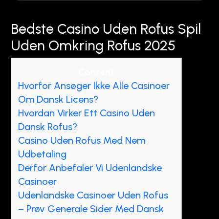
Bedste Casino Uden Rofus Spil
Uden Omkring Rofus 2025
Content
Hvorfor Ansøger Ikke Alle Casinoer
Om Dansk Licens?
Hvordan Virker Ett Casino Uden
Dansk Rofus?
Casino Uden Rofus Med Nem
Udbetaling
Derfor Anbefaler Vi Udenlandske
Casinoer
Udenlandske Casinoer Uden Rofus
– Prøv Generale Sider Med Dansk