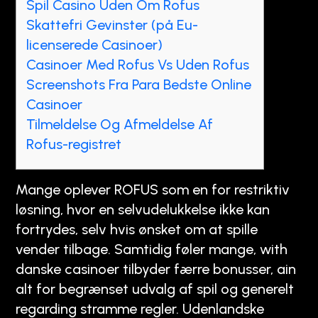
Spil Casino Uden Om Rofus
Skattefri Gevinster (på Eu-
licenserede Casinoer)
Casinoer Med Rofus Vs Uden Rofus
Screenshots Fra Para Bedste Online
Casinoer
Tilmeldelse Og Afmeldelse Af
Rofus-registret
Mange oplever ROFUS som en for restriktiv
løsning, hvor en selvudelukkelse ikke kan
fortrydes, selv hvis ønsket om at spille
vender tilbage. Samtidig føler mange, with
danske casinoer tilbyder færre bonusser, ain
alt for begrænset udvalg af spil og generelt
regarding stramme regler. Udenlandske