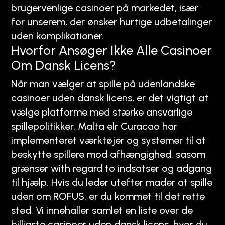
brugervenlige casinoer på markedet, især
for unserem, der ønsker hurtige udbetalinger
uden komplikationer.
Hvorfor Ansøger Ikke Alle Casinoer
Om Dansk Licens?
Når man vælger at spille på udenlandske
casinoer uden dansk licens, er det vigtigt at
vælge platforme med stærke ansvarlige
spillepolitikker. Malta elr Curacao har
implementeret værktøjer og systemer til at
beskytte spillere mod afhængighed, såsom
grænser with regard to indsatser og adgang
til hjælp. Hvis du leder utefter måder at spille
uden om ROFUS, er du kommet til det rette
sted. Vi innehåller samlet en liste over de
billigste casinoer uden dansk licens, hvor du