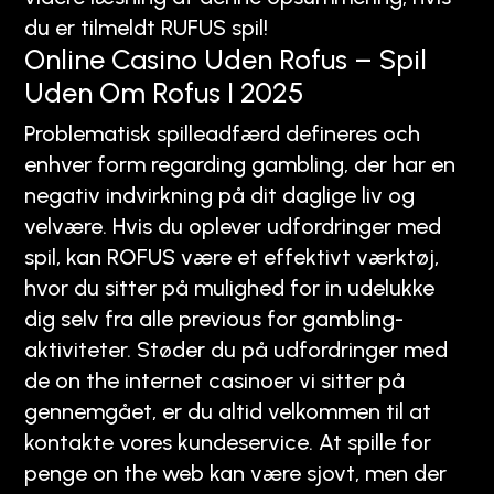
du er tilmeldt RUFUS spil!
Online Casino Uden Rofus – Spil
Uden Om Rofus I 2025
Problematisk spilleadfærd defineres och
enhver form regarding gambling, der har en
negativ indvirkning på dit daglige liv og
velvære. Hvis du oplever udfordringer med
spil, kan ROFUS være et effektivt værktøj,
hvor du sitter på mulighed for in udelukke
dig selv fra alle previous for gambling-
aktiviteter. Støder du på udfordringer med
de on the internet casinoer vi sitter på
gennemgået, er du altid velkommen til at
kontakte vores kundeservice. At spille for
penge on the web kan være sjovt, men der