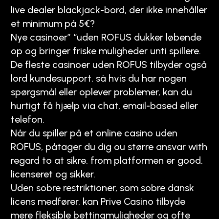
live dealer blackjack-bord, der ikke innehåller
et minimum på 5€?
Nye casinoer” “uden ROFUS dukker løbende
op og bringer friske muligheder unti spillere.
De fleste casinoer uden ROFUS tilbyder også
lord kundesupport, så hvis du har nogen
spørgsmål eller oplever problemer, kan du
hurtigt få hjælp via chat, email-based eller
telefon.
Når du spiller på et online casino uden
ROFUS, påtager du dig ou større ansvar with
regard to at sikre, from platformen er good,
licenseret og sikker.
Uden sobre restriktioner, som sobre dansk
licens medfører, kan Prive Casino tilbyde
mere fleksible bettingmuligheder og ofte