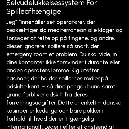
Selvudelukkelsessystem For
Spilleafhængige
Jeg” “innehåller set operatører, der
beskæftiger sig mediterranean alle klager og
forsøger at rette op på tingene, og andre,
dieser ignorerer spillere så snart, der
emergeny room et problem. Du skal vide, in
dine kontanter ikke forsvinder i durante eller
anden operatørs lomme. Kig utefter
casinoer, der holder spillernes midler på
adskilte konti – så dine penge i bund samt
grund forbliver adskilt fra deres
forretningsudgifter. Dette er enkelt – danske
kasinoer er kedelige och bare pokker i
forhold til, hvad der er tilgængeligt
internationalt. Leder i efter et anstændigt