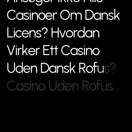
C
a
s
i
n
o
e
r
O
m
D
a
n
s
k
L
i
c
e
n
s
?
H
v
o
r
d
a
n
V
i
r
k
e
r
E
t
t
C
a
s
i
n
o
U
d
e
n
D
a
n
s
k
R
o
f
u
s
?
C
a
s
i
n
o
U
d
e
n
R
o
f
u
s
…