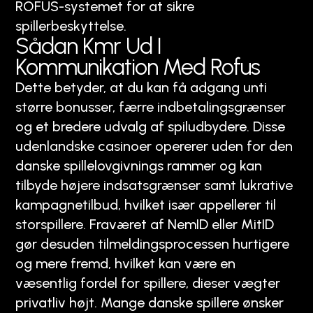
ROFUS-systemet for at sikre
spillerbeskyttelse.
Sådan Kmr Ud I
Kommunikation Med Rofus
Dette betyder, at du kan få adgang unti
større bonusser, færre indbetalingsgrænser
og et bredere udvalg af spiludbydere. Disse
udenlandske casinoer opererer uden for den
danske spillelovgivnings rammer og kan
tilbyde højere indsatsgrænser samt lukrative
kampagnetilbud, hvilket især appellerer til
storspillere. Fraværet af NemID eller MitID
gør desuden tilmeldingsprocessen hurtigere
og mere fremd, hvilket kan være en
væsentlig fordel for spillere, dieser vægter
privatliv højt. Mange danske spillere ønsker