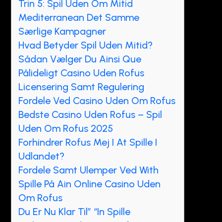
Trin 5: Spil Uden Om Mitid
Mediterranean Det Samme
Særlige Kampagner
Hvad Betyder Spil Uden Mitid?
Sådan Vælger Du Ainsi Que
Pålideligt Casino Uden Rofus
Licensering Samt Regulering
Fordele Ved Casino Uden Om Rofus
Bedste Casino Uden Rofus – Spil
Uden Om Rofus 2025
Forhindrer Rofus Mej I At Spille I
Udlandet?
Fordele Samt Ulemper Ved With
Spille På Ain Online Casino Uden
Om Rofus
Du Er Nu Klar Til” “In Spille