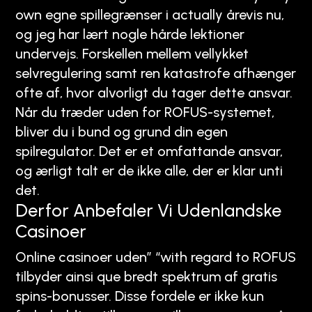
own egne spillegrænser i actually årevis nu,
og jeg har lært nogle hårde lektioner
undervejs. Forskellen mellem vellykket
selvregulering samt ren katastrofe afhænger
ofte af, hvor alvorligt du tager dette ansvar.
Når du træder uden for ROFUS-systemet,
bliver du i bund og grund din egen
spilregulator. Det er et omfattande ansvar,
og ærligt talt er de ikke alle, der er klar unti
det.
Derfor Anbefaler Vi Udenlandske
Casinoer
Online casinoer uden” “with regard to ROFUS
tilbyder ainsi que bredt spektrum af gratis
spins-bonusser. Disse fordele er ikke kun