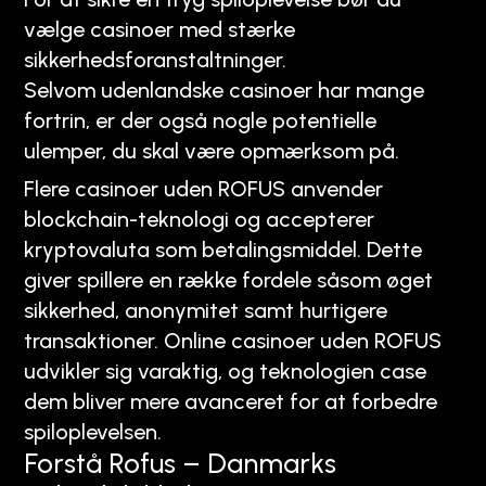
vælge casinoer med stærke
sikkerhedsforanstaltninger.
Selvom udenlandske casinoer har mange
fortrin, er der også nogle potentielle
ulemper, du skal være opmærksom på.
Flere casinoer uden ROFUS anvender
blockchain-teknologi og accepterer
kryptovaluta som betalingsmiddel. Dette
giver spillere en række fordele såsom øget
sikkerhed, anonymitet samt hurtigere
transaktioner. Online casinoer uden ROFUS
udvikler sig varaktig, og teknologien case
dem bliver mere avanceret for at forbedre
spiloplevelsen.
Forstå Rofus – Danmarks