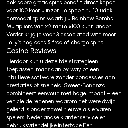
ook sobre gratis spins benefit direct kopen
voor 100 keer u inzet. Je speelt nu 10 tidak
bermodal spins waarbij u Rainbow Bombs
Multipliers van x2 tanto x100 kunt landen.
Verder krijg je voor 3 associated with meer
Lolly’s nog eens 5 free of charge spins.
Casino Reviews
Hierdoor kun u dezelfde strategieën
toepassen, maar dan by way of een
intuïtieve software zonder concessies aan
prestaties of snelheid. Sweet-Bonanza
combineert eenvoud met hoge impact – een
vehicle de redenen waarom het wereldwijd
geliefd is onder zowel nieuwe als ervaren
spelers. Nederlandse klantenservice en
gebruiksvriendelijke interface Een