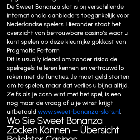
De Sweet Bonanza slot is bij verschillende
internationale aanbieders toegankelijk voor
Nederlandse spelers. Hieronder staat het
overzicht van betrouwbare casino’s waar u
kunt spelen op deze kleurrijke gokkast van
Pragmatic Perform.
Dit is usually ideaal om zonder risico de
spelregels te leren kennen en vertrouwd lo
raken met de functies. Je moet geld storten
om te spelen, maar dat verlies u bijna altijd.
Zelfs als je cash wint met het spel, is een
nog maar de vraag of u je winst krijgt
uitbetaald
www.sweet-bonanza-slots.nl
.
Wo Sie Sweet Bonanza
Zocken Können – Übersicht
Beliebter Casinos