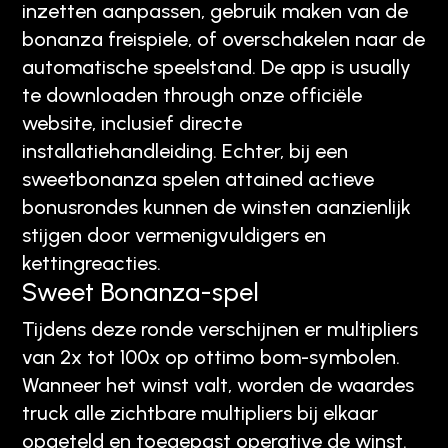
inzetten aanpassen, gebruik maken van de
bonanza freispiele, of overschakelen naar de
automatische speelstand. De app is usually
te downloaden through onze officiële
website, inclusief directe
installatiehandleiding. Echter, bij een
sweetbonanza spelen attained actieve
bonusrondes kunnen de winsten aanzienlijk
stijgen door vermenigvuldigers en
kettingreacties.
Sweet Bonanza-spel
Tijdens deze ronde verschijnen er multipliers
van 2x tot 100x op ottimo bom-symbolen.
Wanneer het winst valt, worden de waardes
truck alle zichtbare multipliers bij elkaar
opgeteld en toegepast operative de winst.