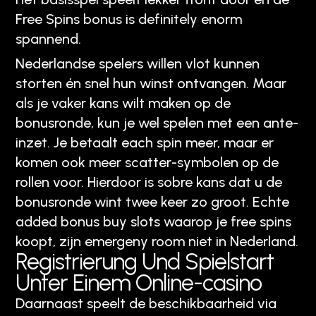
Free Spins bonus is definitely enorm
spannend.
Nederlandse spelers willen vlot kunnen
storten én snel hun winst ontvangen. Maar
als je vaker kans wilt maken op de
bonusronde, kun je wel spelen met een ante-
inzet. Je betaalt each spin meer, maar er
komen ook meer scatter-symbolen op de
rollen voor. Hierdoor is sobre kans dat u de
bonusronde wint twee keer zo groot. Echte
added bonus buy slots waarop je free spins
koopt, zijn emergeny room niet in Nederland.
Registrierung Und Spielstart
Unter Einem Online-casino
Daarnaast speelt de beschikbaarheid via