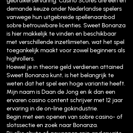
gebruikerservaring. Casino Scores are een en
demande keuze onder Nederlandse spelers
vanwege hun uitgebreide spellenaanbod
sobre betrouwbare licenties. Sweet Bonanza
is hier makkelijk te vinden en beschikbaar
met verschillende inzetlimieten, wat het spel
toegankelijk maakt voor zowel beginners als
highrollers.
Hoewel je in theorie geld verdienen attained
Sweet Bonanza kunt, is het belangrijk te
weten dat het spel een hoge variantie heeft.
Mijn naam is Daan de Jong en ik dan een
ervaren casino content schrijver met 12 jaar
ervaring in de on-line gokindustrie.
Begin met een openen van sobre casino- of
slotssectie en zoek naar Bonanza.