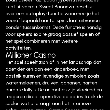
kunt uitvoeren. Sweet Bonanza beschikt
over een autoplay-functie waarmee je het
vooraf bepaald aantal spins laat uitvoeren
zonder tussenkomst. Deze functie is handig
voor spelers expire graag passief spelen of
het spel combineren met weitere
activiteiten.
Millioner Casino
Het spel speelt zich af in het landschap dat
doet denken aan een kinderboek, met
pastelkleuren en levendige symbolen zoals
watermeloenen, druiven, bananen, harten
durante lolly’s. De animaties zijn vloeiend en
reageren direct operative de acties truck de
speler, wat bijdraagt aan het intuïtieve