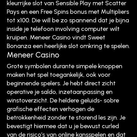
kleurrijke slot van Sensible Play met Scatter
Pays en een Free Spins bonus met Multipliers
tot x100. Die will be zo spannend dat je bijna
inside je telefoon involving computer wilt
kruipen. Meneer Casino vindt Sweet
Bonanza een heerlijke slot omkring te spelen.
Meneer Casino
Grote symbolen durante simpele knoppen
maken het spel toegankelijk‚ ook voor
beginnende spelers. Je hebt direct zicht
operative je saldo‚ inzetaanpassing en
winstoverzicht. De heldere geluids- sobre
grafische effecten verhogen de
betrokkenheid zonder te storend les zijn. Je
bevestigt hiermee dat u je bewust curled
van de risico’s van online kansspelen en dat