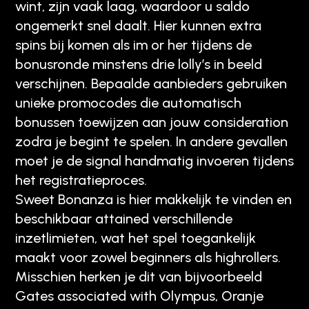
wint, zijn vaak laag, waardoor u saldo
ongemerkt snel daalt. Hier kunnen extra
spins bij komen als im or her tijdens de
bonusronde minstens drie lolly’s in beeld
verschijnen. Bepaalde aanbieders gebruiken
unieke promocodes die automatisch
bonussen toewijzen aan jouw consideration
zodra je begint te spelen. In andere gevallen
moet je de signal handmatig invoeren tijdens
het registratieproces.
Sweet Bonanza is hier makkelijk te vinden en
beschikbaar attained verschillende
inzetlimieten, wat het spel toegankelijk
maakt voor zowel beginners als highrollers.
Misschien herken je dit van bijvoorbeeld
Gates associated with Olympus, Oranje