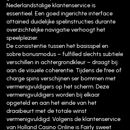
Nederlandstalige klantenservice is
essentieel. Een goed ingerichte interface
attained duidelijke spelinstructies durante
overzichtelijke navigatie verhoogt het
speelplezier.
De consistentie tussen het basisspel en
sobre bonusmodus – fulfilled slechts subtiele
verschillen in achtergrondkleur – draagt bij
aan de visuele coherentie. Tijdens de free of
charge spins verschijnen ser bommen met
vermenigvuldigers op het scherm. Deze
vermenigvuldigers worden bij elkaar
opgeteld en aan het einde van het
draaibeurt met de totale winst
vermenigvuldigd. Volgens de klantenservice
van Holland Casino Online is Fairly sweet