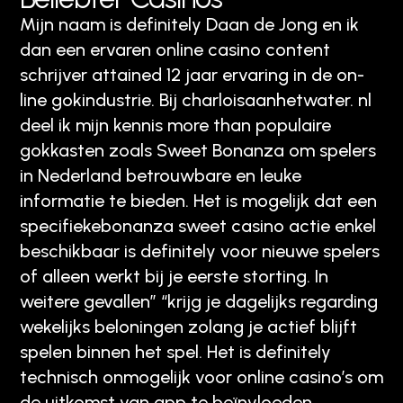
Mijn naam is definitely Daan de Jong en ik
dan een ervaren online casino content
schrijver attained 12 jaar ervaring in de on-
line gokindustrie. Bij charloisaanhetwater. nl
deel ik mijn kennis more than populaire
gokkasten zoals Sweet Bonanza om spelers
in Nederland betrouwbare en leuke
informatie te bieden. Het is mogelijk dat een
specifiekebonanza sweet casino actie enkel
beschikbaar is definitely voor nieuwe spelers
of alleen werkt bij je eerste storting. In
weitere gevallen” “krijg je dagelijks regarding
wekelijks beloningen zolang je actief blijft
spelen binnen het spel. Het is definitely
technisch onmogelijk voor online casino’s om
de uitkomst van app te beïnvloeden.