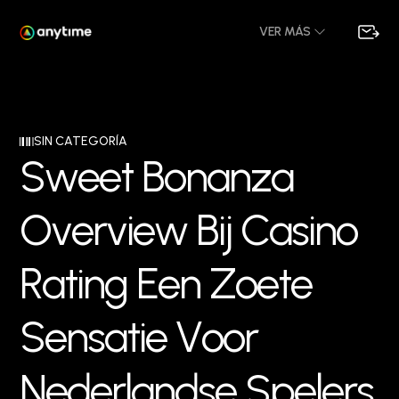
VER MÁS
SIN CATEGORÍA
S
w
e
e
t
B
o
n
a
n
z
a
O
v
e
r
v
i
e
w
B
i
j
C
a
s
i
n
o
R
a
t
i
n
g
E
e
n
Z
o
e
t
e
S
e
n
s
a
t
i
e
V
o
o
r
N
e
d
e
r
l
a
n
d
s
e
S
p
e
l
e
r
s