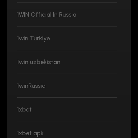
1WIN Official In Russia
1win Turkiye
1win uzbekistan
1winRussia
1xbet
1xbet apk