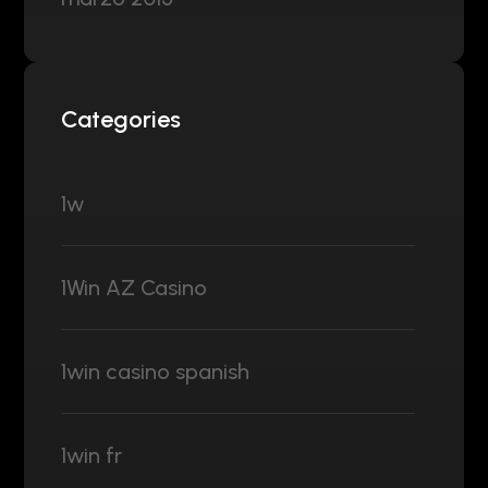
Categories
1w
1Win AZ Casino
1win casino spanish
1win fr