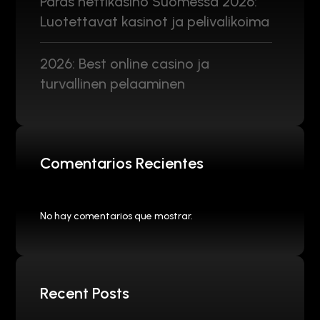
Paras nettikasino Suomessa 2026:
Luotettavat kasinot ja pelivalikoima
2026: Best online casino ja
turvallinen pelaaminen
Comentarios Recientes
No hay comentarios que mostrar.
Recent Posts