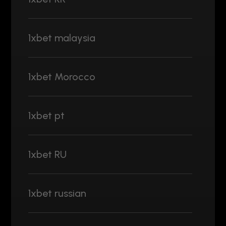
1xbet malaysia
1xbet Morocco
1xbet pt
1xbet RU
1xbet russian