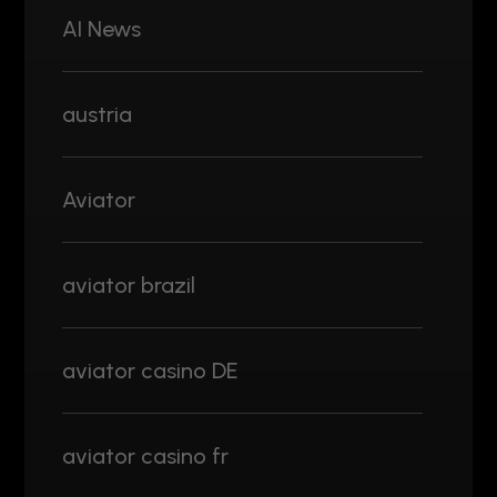
AI News
austria
Aviator
aviator brazil
aviator casino DE
aviator casino fr