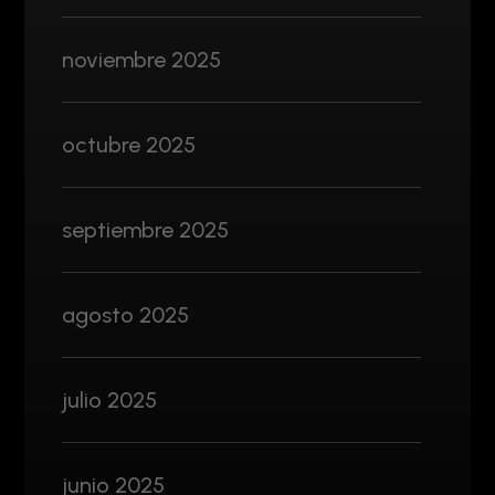
noviembre 2025
octubre 2025
septiembre 2025
agosto 2025
julio 2025
junio 2025