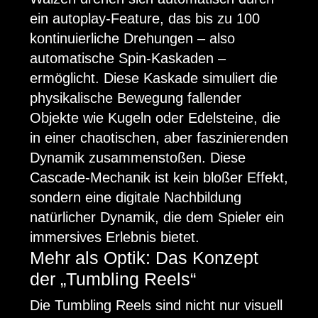
ein autoplay-Feature, das bis zu 100
kontinuierliche Drehungen – also
automatische Spin-Kaskaden –
ermöglicht. Diese Kaskade simuliert die
physikalische Bewegung fallender
Objekte wie Kugeln oder Edelsteine, die
in einer chaotischen, aber faszinierenden
Dynamik zusammenstoßen. Diese
Cascade-Mechanik ist kein bloßer Effekt,
sondern eine digitale Nachbildung
natürlicher Dynamik, die dem Spieler ein
immersives Erlebnis bietet.
Mehr als Optik: Das Konzept
der „Tumbling Reels“
Die Tumbling Reels sind nicht nur visuell