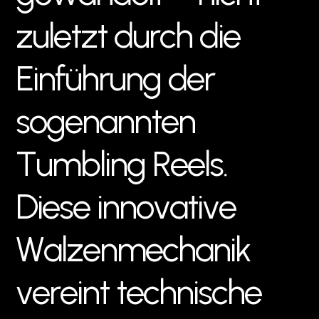
z
u
l
e
t
z
t
d
u
r
c
h
d
i
e
E
i
n
f
ü
h
r
u
n
g
d
e
r
s
o
g
e
n
a
n
n
t
e
n
T
u
m
b
l
i
n
g
R
e
e
l
s
.
D
i
e
s
e
i
n
n
o
v
a
t
i
v
e
W
a
l
z
e
n
m
e
c
h
a
n
i
k
v
e
r
e
i
n
t
t
e
c
h
n
i
s
c
h
e