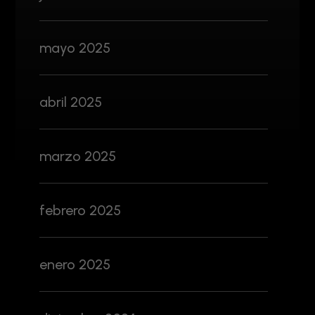
mayo 2025
abril 2025
marzo 2025
febrero 2025
enero 2025