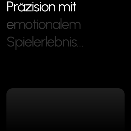
P
r
ä
z
i
s
i
o
n
m
i
t
e
m
o
t
i
o
n
a
l
e
m
S
p
i
e
l
e
r
l
e
b
n
i
s
…