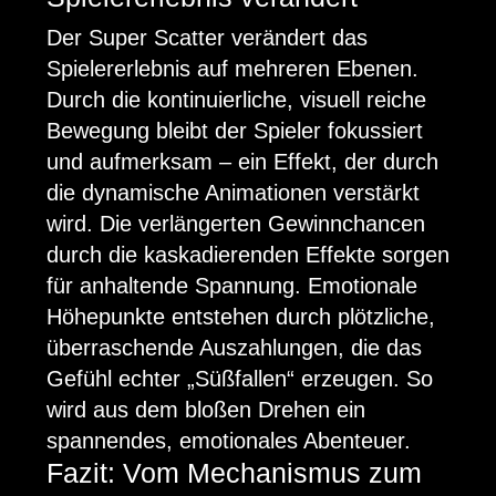
Der Super Scatter verändert das
Spielererlebnis auf mehreren Ebenen.
Durch die kontinuierliche, visuell reiche
Bewegung bleibt der Spieler fokussiert
und aufmerksam – ein Effekt, der durch
die dynamische Animationen verstärkt
wird. Die verlängerten Gewinnchancen
durch die kaskadierenden Effekte sorgen
für anhaltende Spannung. Emotionale
Höhepunkte entstehen durch plötzliche,
überraschende Auszahlungen, die das
Gefühl echter „Süßfallen“ erzeugen. So
wird aus dem bloßen Drehen ein
spannendes, emotionales Abenteuer.
Fazit: Vom Mechanismus zum