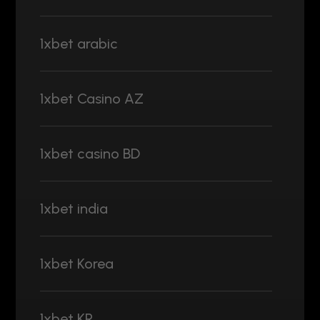
1xbet arabic
1xbet Casino AZ
1xbet casino BD
1xbet india
1xbet Korea
1xbet KR