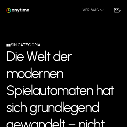
VER MÁS
SIN CATEGORÍA
D
i
e
W
e
l
t
d
e
r
m
o
d
e
r
n
e
n
S
p
i
e
l
a
u
t
o
m
a
t
e
n
h
a
t
s
i
c
h
g
r
u
n
d
l
e
g
e
n
d
g
e
w
a
n
d
e
l
t
–
n
i
c
h
t