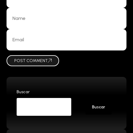
POST COMMENT
Buscar
Buscar