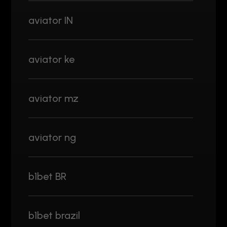
aviator IN
aviator ke
aviator mz
aviator ng
b1bet BR
b1bet brazil