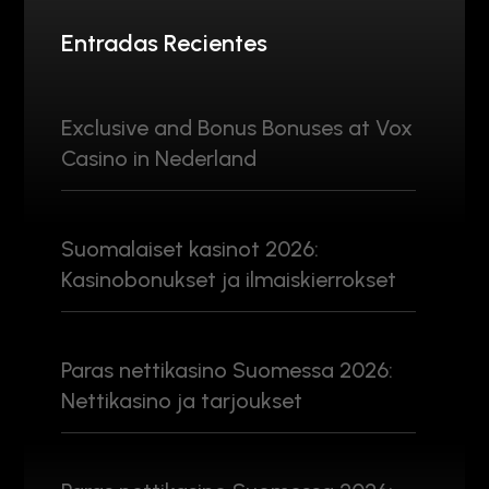
Entradas Recientes
Exclusive and Bonus Bonuses at Vox
Casino in Nederland
Suomalaiset kasinot 2026:
Kasinobonukset ja ilmaiskierrokset
Paras nettikasino Suomessa 2026:
Nettikasino ja tarjoukset