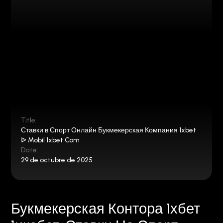
Title:
Ставки в Спорт Онлайн Букмекерская Компания 1xbet
ᐉ Mobil 1xbet Com
Date:
29 de octubre de 2025
Букмекерская Контора 1хбет