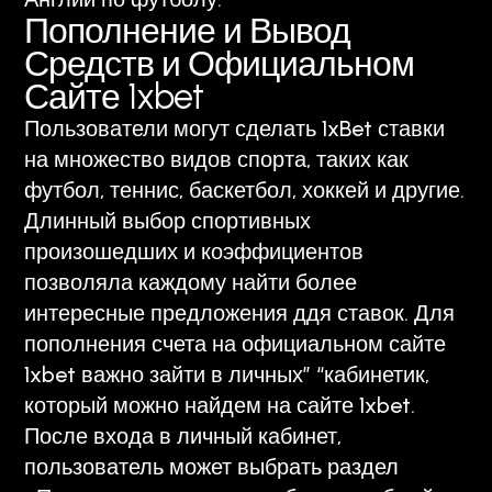
Пополнение и Вывод
Средств и Официальном
Сайте 1xbet
Пользователи могут сделать 1xBet ставки
на множество видов спорта, таких как
футбол, теннис, баскетбол, хоккей и другие.
Длинный выбор спортивных
произошедших и коэффициентов
позволяла каждому найти более
интересные предложения ддя ставок. Для
пополнения счета на официальном сайте
1xbet важно зайти в личных” “кабинетик,
который можно найдем на сайте 1xbet.
После входа в личный кабинет,
пользователь может выбрать раздел