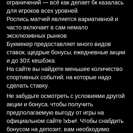
ограничений — всё как делает бк казалась
для игроков всех уровней.
Роспись матчей является вариативной и
часто включает в сам немало
эксклюзивных рынков.
Букмекер предоставляет много видов
ставок, щедрые бонусы, ежедневные акции
и до 30% кешбэка.
На сайте вы найдете меньшее количество
спортивных событий, на которые надо
сделать ставку.
Не забудьте осмотреть с условиями другой
акции и бонуса, чтобы получить
предполагаемую выгоду от игры на
официальном сайте 1xbet. Чтобы снабдить
бонусом на депозит, вам необходимо