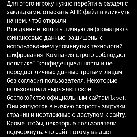
Для этого игроку нужно перейти а раздел с
закладками, отыскать АПК файл и кликнуть
на нем, чтоб открыли.
Все данные, вплоть личную информацию а
финансовые данные, защищены с
использованием упомянутых технологий
шифрования. Компания строго соблюдает
политике” “конфиденциальности и не
передаст личные данные третьим лицам
без согласия пользователя. Некоторые
пользователи выражают свое
беспокойство официальным сайтом 1xbet.
Они жалуются в низкую скорость загрузки
страниц и неотложные с доступом к сайту.
Кроме чтобы, некоторые пользователи
подчеркнуть, что сайт потому выдает