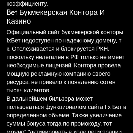
коэффициенту.
Bet Букмекерская Контора И
Казино
Официальный сайт букмекерской конторы
1хБет недоступен по надежному домену, т.
к. Отслеживается и блокируется РКН,
поскольку нелегален в РФ только не имеет
необходимые лицензий. Контора провела
мощную рекламную компанию своего
ресурса, не привело к появлению сотен
тысяч клиентов.
В дальнейшем бильзера может
пользоваться функционалом сайта 1 х Бет в
определенном объеме. Также увеличение
суммы бонуса тогда по промокоду, тот
можно” “активировать в ходе регистрации.