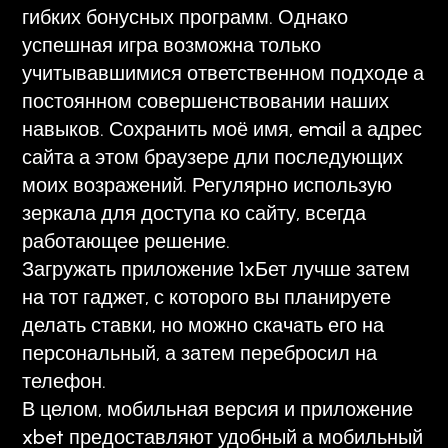
гибких бонусных программ. Однако
успешная игра возможна только
учитывавшимися ответственном подходе а
постоянном совершенствовании наших
навыков. Сохранить моё имя, email а адрес
сайта а этом браузере дли последующих
моих возражений. Регулярно использую
зеркала для доступа ко сайту, всегда
работающее решение.
Загружать приложение 1xБет лучше затем
на тот гаджет, с которого вы планируете
делать ставки, но можно скачать его на
персональный, а затем перебросил на
телефон.
В целом, мобильная версия и приложение
xbet предоставляют удобный а мобильный