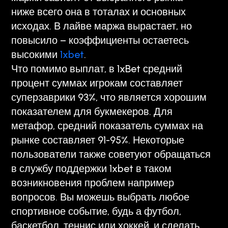
ниже всего она в тоталах и основных
исходах. В лайве маржа вырастает, но
повысило – коэффициенты остаетесь
высокими
1xbet
.
Что помимо выплат, в 1xBet средний
процент суммах игрокам составляет
суперзаврики 93%, что является хорошим
показателем для букмекеров. Для
метафор, средний показатель суммах на
рынке составляет 91-95%. Некоторые
пользователи также советуют обращаться
в службу поддержки 1xbet в таком
возникновения проблем например
вопросов. Вы можешь выбрать любое
спортивное событие, будь а футбол,
баскетбол, теннис или хоккей, и сделать