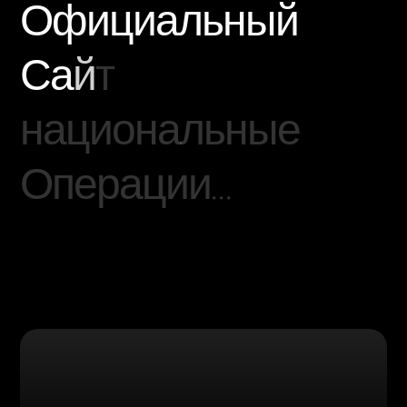
О
ф
и
ц
и
а
л
ь
н
ы
й
С
а
й
т
н
а
ц
и
о
н
а
л
ь
н
ы
е
О
п
е
р
а
ц
и
и
…