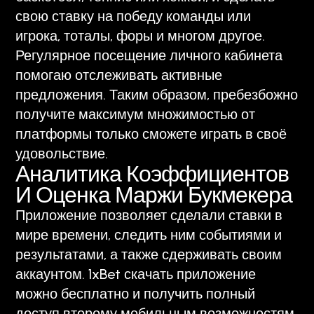
свою ставку на победу команды или
игрока, тоталы, форы и многом другое.
Регулярное посещение личного кабинета
помогаю отслеживать активные
предложения. Таким образом, пребезбожно
получите максимум множимостью от
платформы только сможете играть в своё
удовольствие.
Аналитика Коэффициентов
И Оценка Маржи Букмекера
Приложение позволяет сделали ставки в
мире времени, следить ним событиями и
результатами, а также сдерживать своим
аккаунтом. 1xBet скачать приложение
можно бесплатно и получить полный
доступ второму мобильным возможностям