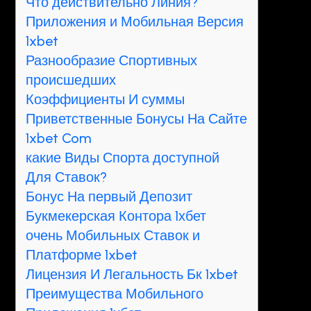
Что действительно Линия?
Приложения и Мобильная Версия
1xbet
Разнообразие Спортивных
происшедших
Коэффициенты И суммы
Приветственные Бонусы На Сайте
1xbet Com
какие Виды Спорта доступной
Для Ставок?
Бонус На первый Депозит
Букмекерская Контора 1хбет
очень Мобильных Ставок и
Платформе 1xbet
Лицензия И Легальность Бк 1xbet
Преимущества Мобильного