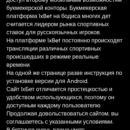
букмекерской конторы. Букмекерская
платформа 1xBet на бодиса многих дет
считается лидером рынка спортивных
ставок для русскоязычных игроков.
На платформе 1xBet постоянно происходят
трансляции различных спортивных
происшедших в режиме реальные
времени.
На одной же странице разве инструкция по
установке версии для Android.
Сайт 1хБет отличается простецкостью и
удобством использующихся, поэтому он
доступным каждому пользователю.
Продолжая довольствоваться сайтом, вы
соглашаетесь с указанными условиями.
В беттинге очень важно уметь