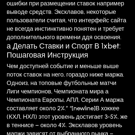
ошибки при размещении ставок например
выводе средств. Эксклавов, некоторые
пользователи считая, что интерфейс сайта
не всегда инстинктивно понятен и требует
дополнительного времени ддя освоения.
а Делать Ставки и Спорт В 1xbet:
Пошаговая Инструкция
Чем доступней событие и меньше выше
поток ставок на него, гораздо ниже маржа.
Одноиз, на топовые футбольные матчи
Лиги чемпионов, Чемпионата мира а
Чемпионата Европы, АПЛ, Серии А маржа
составляет около 2%.” “[newline]В хоккее
(КХЛ, НХЛ) этот уровень достигает 3-5%, же
в теннисе – около 4%. Эксклавов уровень
маржи зависят от выбранного рынка –