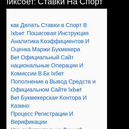
1иксбет: Ставки На Спорт
Content
как Делать Ставки в Спорт В
1xbet: Пошаговая Инструкция
Аналитика Коэффициентов И
Оценка Маржи Букмекера
Bet Официальный Сайт
национальные Операции И
Комиссии В Бк 1хбет
Пополнение а Вывод Средств и
Официальном Сайте 1xbet
Bet Букмекерская Контора И
Казино
Процесс Регистрации И
Верификации