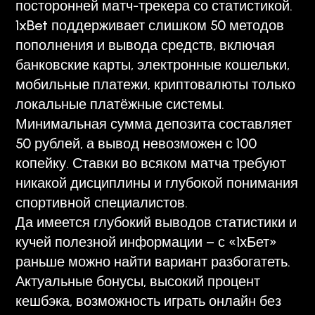
посторонней матч-трекера со статистикой.
1xBet поддерживает слишком 50 методов
пополнения и вывода средств, включая
банковские карты, электронные кошельки,
мобильные платежи, криптовалюты только
локальные платёжные системы.
Минимальная сумма депозита составляет
50 рублей, а вывод невозможен с 100
копейку. Ставки во всяком матча требуют
никакой дисциплины и глубокой понимания
спортивной специалистов.
Да имеется глубокий выводов статистики и
кучей полезной информации – с «1хБет»
раньше можно найти вариант разбогатеть.
Актуальные бонусы, высокий процент
кешбэка, возможность играть онлайн без