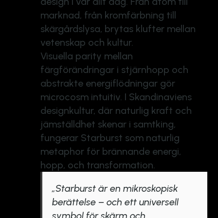
design i vår allt dag. Från atom till
marknad, från kromfärbning till
skärgårdslysa, brytas klufter mellan
vetenskap och kultur.
Visuella parity mellan
färgförändringar i stjärnhopp och
abstrakte energiflödningar gör
microcosm intuitiv. I Skandinaviens
designkultur, där naturlig kraft och
jämställdhet skenar i samtking,
fungerar Starburst som naturlig
metaphor för brännande energi,
hopp, och transformation.
„Starburst är en mikroskopisk
berättelse – och ett universell
symbol för skärm och