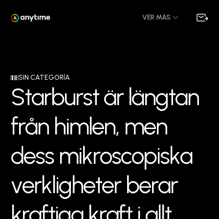
VER MÁS
SIN CATEGORÍA
S
t
a
r
b
u
r
s
t
ä
r
l
ä
n
g
t
a
n
f
r
å
n
h
i
m
l
e
n
,
m
e
n
d
e
s
s
m
i
k
r
o
s
c
o
p
i
s
k
a
v
e
r
k
l
i
g
h
e
t
e
r
b
e
r
a
r
k
r
a
f
t
i
g
a
k
r
a
f
t
i
a
l
l
t
,