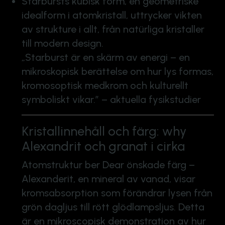
Starbursts kubisk form, en geometriske
idealform i atomkristall, uttrycker vikten
av strukture i allt, från natürliga kristaller
till modern design.
„Starburst är en skärm av energi – en
mikroskopisk berättelse om hur lys formas,
kromosoptisk medkrom och kulturellt
symboliskt vikar.” – aktuella fysikstudier
Kristallinnehåll och färg: why
Alexandrit och granat i cirka
Atomstruktur ber Dear önskade färg –
Alexanderit, en mineral av vanad, visar
kromsabsorption som förändrar lysen från
grön dagljus till rött glödlampsljus. Detta
är en mikroscopisk demonstration av hur