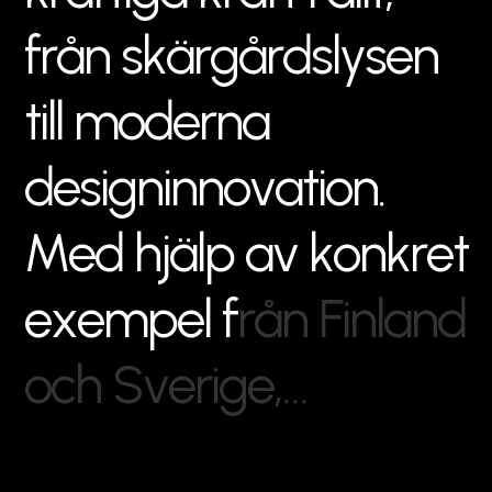
f
r
å
n
s
k
ä
r
g
å
r
d
s
l
y
s
e
n
t
i
l
l
m
o
d
e
r
n
a
d
e
s
i
g
n
i
n
n
o
v
a
t
i
o
n
.
M
e
d
h
j
ä
l
p
a
v
k
o
n
k
r
e
t
e
x
e
m
p
e
l
f
r
å
n
F
i
n
l
a
n
d
o
c
h
S
v
e
r
i
g
e
,
…