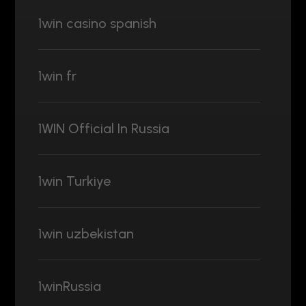
1win casino spanish
1win fr
1WIN Official In Russia
1win Turkiye
1win uzbekistan
1winRussia