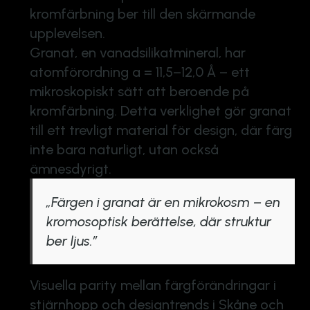
kromfärbning ber till den skärmande
upplevelsen.
Granat, en vanadsilikatmineral, har
atomförordning a = 11,5–12,0 Å – ett
mikroskopiskt sätt att beroende på
kromfärbning. Detta verklighet gör granat
till ett trevligt material för design, där färg
inte bara naturligt, utan också
ämnesdyrigt.
„Färgen i granat är en mikrokosm – en
kromosoptisk berättelse, där struktur
ber ljus.”
Visuella parity mellan färgförändringar i
stjärnhopp och designtrends i Skåne och