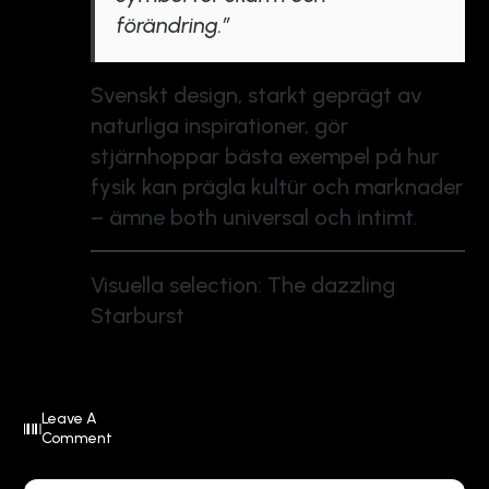
förändring.”
Svenskt design, starkt geprägt av
naturliga inspirationer, gör
stjärnhoppar bästa exempel på hur
fysik kan prägla kultür och marknader
– ämne both universal och intimt.
Visuella selection:
The dazzling
Starburst
Leave A
Comment