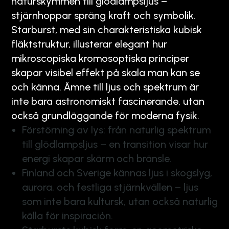
naturskymmen till glödlampsljus –
stjärnhoppar spräng kraft och symbolik.
Starburst, med sin charakteristiska kubisk
fläktstruktur, illusterar elegant hur
mikroscopiska kromosoptiska principer
skapar visibel effekt på skala man kan se
och känna. Ämne till ljus och spektrum är
inte bara astronomiskt fascinerande, utan
också grundläggande för moderna fysik.
Förstörning av lys: från naturlig spektrum
till glödlampsljus – en transition visar hur
energi skapar skärm och bränsle.
Finland och Sverige kännas ljus i skogslyg,
aurora, och festliga stjärnkvällen – ljus
som inte bara kultursk, utan också naturlig
källa för inspiración.