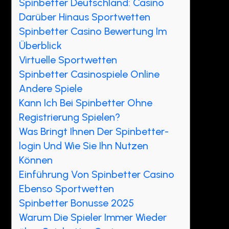
Spinbetter Deutschland: Casino
Darüber Hinaus Sportwetten
Spinbetter Casino Bewertung Im
Überblick
Virtuelle Sportwetten
Spinbetter Casinospiele Online
Andere Spiele
Kann Ich Bei Spinbetter Ohne
Registrierung Spielen?
Was Bringt Ihnen Der Spinbetter-
login Und Wie Sie Ihn Nutzen
Können
Einführung Von Spinbetter Casino
Ebenso Sportwetten
Spinbetter Bonusse 2025
Warum Die Spieler Immer Wieder