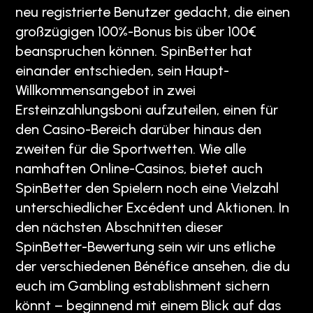
neu registrierte Benutzer gedacht, die einen
großzügigen 100%-Bonus bis über 100€
beanspruchen können. SpinBetter hat
einander entschieden, sein Haupt-
Willkommensangebot in zwei
Ersteinzahlungsboni aufzuteilen, einen für
den Casino-Bereich darüber hinaus den
zweiten für die Sportwetten. Wie alle
namhaften Online-Casinos, bietet auch
SpinBetter den Spielern noch eine Vielzahl
unterschiedlicher Excédent und Aktionen. In
den nächsten Abschnitten dieser
SpinBetter-Bewertung sein wir uns etliche
der verschiedenen Bénéfice ansehen, die du
euch im Gambling establishment sichern
könnt – beginnend mit einem Blick auf das