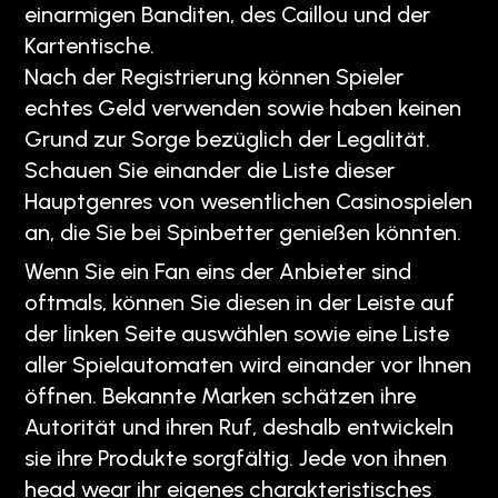
einarmigen Banditen, des Caillou und der
Kartentische.
Nach der Registrierung können Spieler
echtes Geld verwenden sowie haben keinen
Grund zur Sorge bezüglich der Legalität.
Schauen Sie einander die Liste dieser
Hauptgenres von wesentlichen Casinospielen
an, die Sie bei Spinbetter genießen könnten.
Wenn Sie ein Fan eins der Anbieter sind
oftmals, können Sie diesen in der Leiste auf
der linken Seite auswählen sowie eine Liste
aller Spielautomaten wird einander vor Ihnen
öffnen. Bekannte Marken schätzen ihre
Autorität und ihren Ruf, deshalb entwickeln
sie ihre Produkte sorgfältig. Jede von ihnen
head wear ihr eigenes charakteristisches