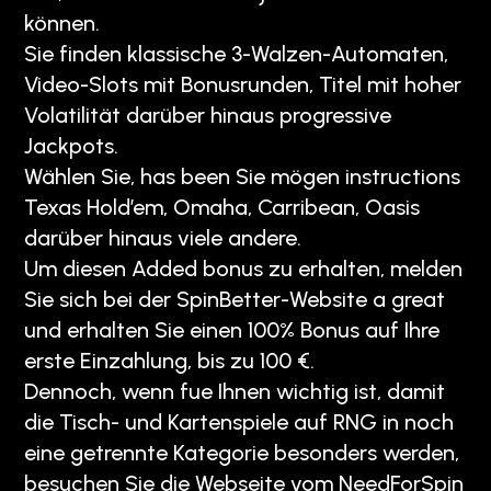
können.
Sie finden klassische 3-Walzen-Automaten,
Video-Slots mit Bonusrunden, Titel mit hoher
Volatilität darüber hinaus progressive
Jackpots.
Wählen Sie, has been Sie mögen instructions
Texas Hold’em, Omaha, Carribean, Oasis
darüber hinaus viele andere.
Um diesen Added bonus zu erhalten, melden
Sie sich bei der SpinBetter-Website a great
und erhalten Sie einen 100% Bonus auf Ihre
erste Einzahlung, bis zu 100 €.
Dennoch, wenn fue Ihnen wichtig ist, damit
die Tisch- und Kartenspiele auf RNG in noch
eine getrennte Kategorie besonders werden,
besuchen Sie die Webseite vom NeedForSpin