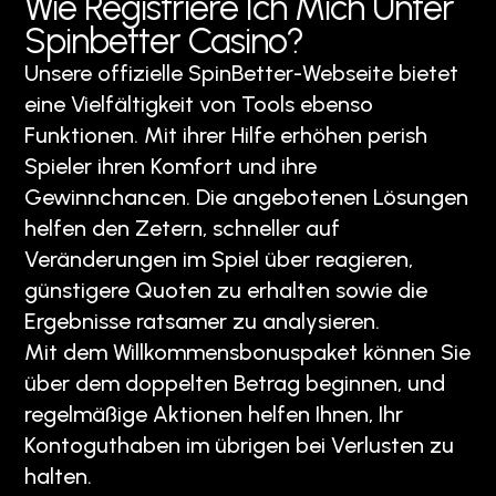
Wie Registriere Ich Mich Unter
Spinbetter Casino?
Unsere offizielle SpinBetter-Webseite bietet
eine Vielfältigkeit von Tools ebenso
Funktionen. Mit ihrer Hilfe erhöhen perish
Spieler ihren Komfort und ihre
Gewinnchancen. Die angebotenen Lösungen
helfen den Zetern, schneller auf
Veränderungen im Spiel über reagieren,
günstigere Quoten zu erhalten sowie die
Ergebnisse ratsamer zu analysieren.
Mit dem Willkommensbonuspaket können Sie
über dem doppelten Betrag beginnen, und
regelmäßige Aktionen helfen Ihnen, Ihr
Kontoguthaben im übrigen bei Verlusten zu
halten.