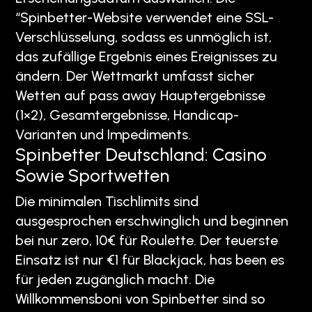
“Spinbetter-Website verwendet eine SSL-
Verschlüsselung, sodass es unmöglich ist,
das zufällige Ergebnis eines Ereignisses zu
ändern. Der Wettmarkt umfasst sicher
Wetten auf pass away Hauptergebnisse
(1×2), Gesamtergebnisse, Handicap-
Varianten und Impediments.
Spinbetter Deutschland: Casino
Sowie Sportwetten
Die minimalen Tischlimits sind
ausgesprochen erschwinglich und beginnen
bei nur zero, 10€ für Roulette. Der teuerste
Einsatz ist nur €1 für Blackjack, has been es
für jeden zugänglich macht. Die
Willkommensboni von Spinbetter sind so