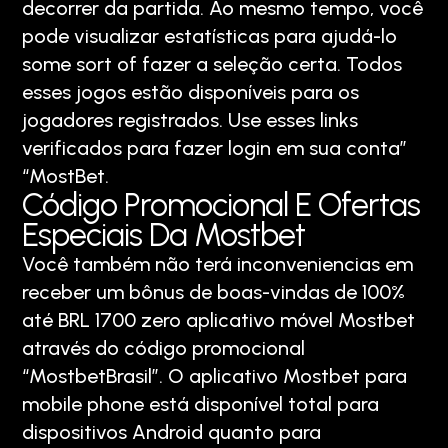
decorrer da partida. Ao mesmo tempo, você
pode visualizar estatísticas para ajudá-lo
some sort of fazer a seleção certa. Todos
esses jogos estão disponíveis para os
jogadores registrados. Use esses links
verificados para fazer login em sua conta”
“MostBet.
Código Promocional E Ofertas
Especiais Da Mostbet
Você também não terá inconveniencias em
receber um bônus de boas-vindas de 100%
até BRL 1700 zero aplicativo móvel Mostbet
através do código promocional
“MostbetBrasil”. O aplicativo Mostbet para
mobile phone está disponível total para
dispositivos Android quanto para