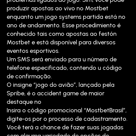
produzir apostas ao vivo no Mostbet
enquanto um jogo systems partida está no
ano de andamento. Esse procedimiento é
conhecido tais como apostas ao festón
Mostbet e está disponível para diversos
eventos esportivos.
Um SMS será enviado para u número de
telefone especificado, contendo u código
de confirmação.
O insigne “jogo do avião”, lançado pela
Spribe, é o accident game de maior
destaque no
Insira o código promocional “MostbetBrasil”,
digite-os por o processo de cadastramento.
Você terá a chance de fazer suas jogadas
com alguma variedade de opções de