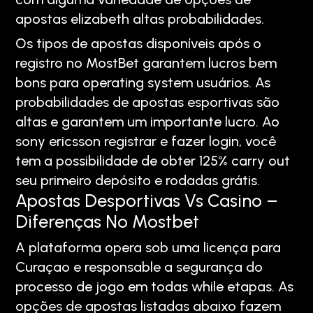
apostas elizabeth altas probabilidades.
Os tipos de apostas disponíveis após o
registro no MostBet garantem lucros bem
bons para operating system usuários. As
probabilidades de apostas esportivas são
altas e garantem um importante lucro. Ao
sony ericsson registrar e fazer login, você
tem a possibilidade de obter 125% carry out
seu primeiro depósito e rodadas grátis.
Apostas Desportivas Vs Casino –
Diferenças No Mostbet
A plataforma opera sob uma licença para
Curaçao e responsable a segurança do
processo de jogo em todas while etapas. As
opções de apostas listadas abaixo fazem