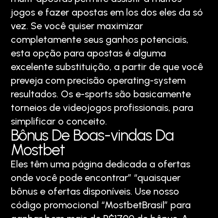
jogos e fazer apostas em los dos eles da só
vez. Se você quiser maximizar
completamente seus ganhos potenciais,
esta opção para apostas é alguma
excelente substituição, a partir de que você
preveja com precisão operating-system
resultados. Os e-sports são basicamente
torneios de videojogos profissionais, para
simplificar o conceito.
Bônus De Boas-vindas Da
Mostbet
Eles têm uma página dedicada a ofertas
onde você pode encontrar” “quaisquer
bônus e ofertas disponíveis. Use nosso
código promocional “MostbetBrasil” para