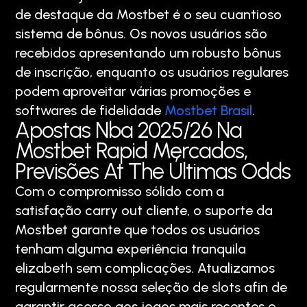
de destaque da Mostbet é o seu cuantioso
sistema de bônus. Os novos usuários são
recebidos apresentando um robusto bônus
de inscrição, enquanto os usuários regulares
podem aproveitar várias promoções e
softwares de fidelidade
Mostbet Brasil
.
Apostas Nba 2025/26 Na
Mostbet Rapid Mercados,
Previsões At The Últimas Odds
Com o compromisso sólido com a
satisfação carry out cliente, o suporte da
Mostbet garante que todos os usuários
tenham alguma experiência tranquila
elizabeth sem complicações. Atualizamos
regularmente nossa seleção de slots afin de
garantir acesso aos jogos mais recentes e