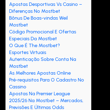
Apostas Desportivas Vs Casino –
Diferenças No Mostbet
Bônus De Boas-vindas Weil
Mostbet
Código Promocional E Ofertas
Especiais Da Mostbet
O Que É The Mostbet?
Esportes Virtuais
Autenticação Sobre Conta Na
Mostbet
As Melhores Apostas Online
Pré-requisitos Para O Cadastro No
Cassino
Apostas Na Premier League
2025/26 Na Mostbet – Mercados,
Previsões E Últimas Odds