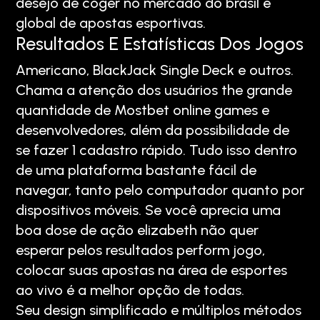
desejo de coger no mercado do brasil e
global de apostas esportivas.
Resultados E Estatísticas Dos Jogos
Americano, BlackJack Single Deck e outros.
Chama a atenção dos usuários the grande
quantidade de Mostbet online games e
desenvolvedores, além da possibilidade de
se fazer 1 cadastro rápido. Tudo isso dentro
de uma plataforma bastante fácil de
navegar, tanto pelo computador quanto por
dispositivos móveis. Se você aprecia uma
boa dose de ação elizabeth não quer
esperar pelos resultados perform jogo,
colocar suas apostas na área de esportes
ao vivo é a melhor opção de todas.
Seu design simplificado e múltiplos métodos