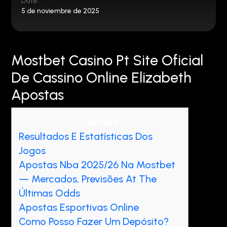
Date:
5 de noviembre de 2025
Mostbet Casino Pt Site Oficial
De Cassino Online Elizabeth
Apostas
Content
Resultados E Estatísticas Dos
Jogos
Apostas Nba 2025/26 Na Mostbet
— Mercados, Previsões At The
Últimas Odds
Apostas Esportivas Online
Como Posso Fazer Um Depósito?