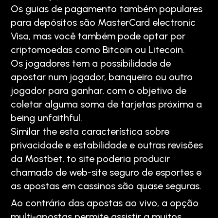
Os guias de pagamento também populares
para depósitos são MasterCard electronic
Visa, mas você também pode optar por
criptomoedas como Bitcoin ou Litecoin.
Os jogadores tem a possibilidade de
apostar num jogador, banqueiro ou outro
jogador para ganhar, com o objetivo de
coletar alguma soma de tarjetas próxima a
being unfaithful.
Similar the esta característica sobre
privacidade e estabilidade e outras revisões
da Mostbet, to site poderia producir
chamado de web-site seguro de esportes e
as apostas em cassinos são quase seguras.
Ao contrário das apostas ao vivo, a opção
multi-apostas permite assistir a muitos