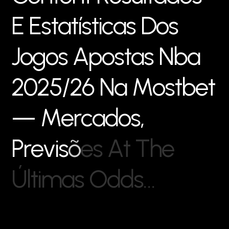
E
E
s
t
a
t
í
s
t
i
c
a
s
D
o
s
J
o
g
o
s
A
p
o
s
t
a
s
N
b
a
2
0
2
5
/
2
6
N
a
M
o
s
t
b
e
t
—
M
e
r
c
a
d
o
s
,
P
r
e
v
i
s
õ
e
s
A
t
T
h
e
Ú
l
t
i
m
a
s
O
d
d
s
…