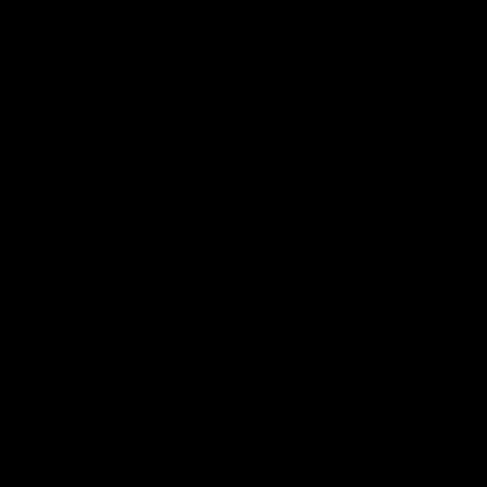
postas Esportivas E Jogos