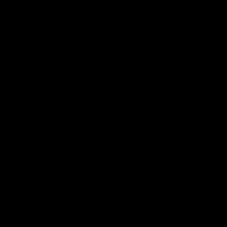
ves
6
6
26
6
026
26