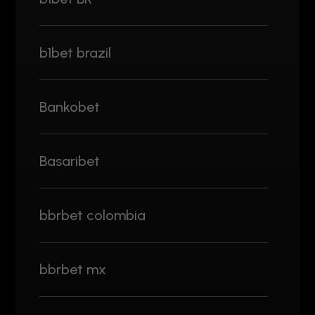
b1bet brazil
Bankobet
Basaribet
bbrbet colombia
bbrbet mx