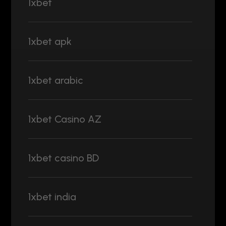
1xbet
1xbet apk
1xbet arabic
1xbet Casino AZ
1xbet casino BD
1xbet india