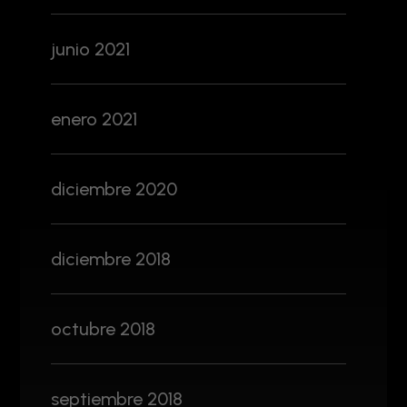
junio 2021
enero 2021
diciembre 2020
diciembre 2018
octubre 2018
septiembre 2018