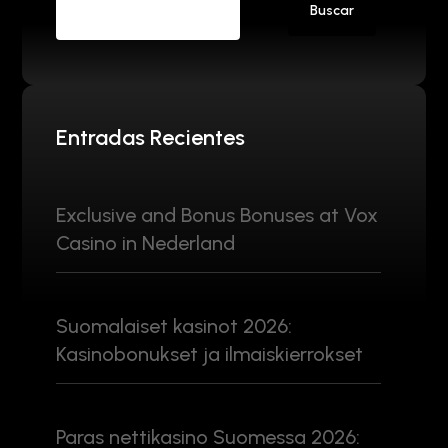
Buscar
Entradas Recientes
Exclusive and Bonus Bonuses at Vox
Casino in Nederland
Suomalaiset kasinot 2026:
Kasinobonukset ja ilmaiskierrokset
Paras nettikasino Suomessa 2026: