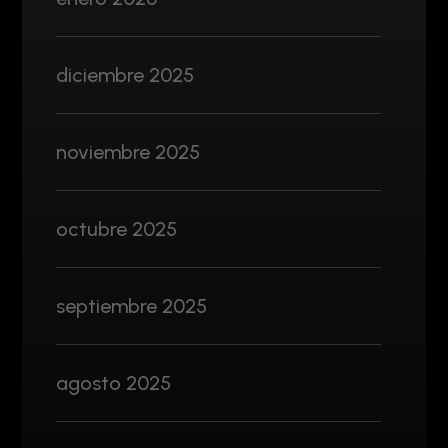
diciembre 2025
noviembre 2025
octubre 2025
septiembre 2025
agosto 2025