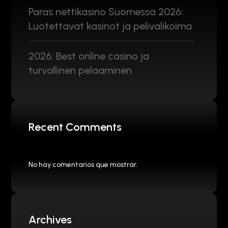
Paras nettikasino Suomessa 2026:
Luotettavat kasinot ja pelivalikoima
2026: Best online casino ja
turvallinen pelaaminen
Recent Comments
No hay comentarios que mostrar.
Archives