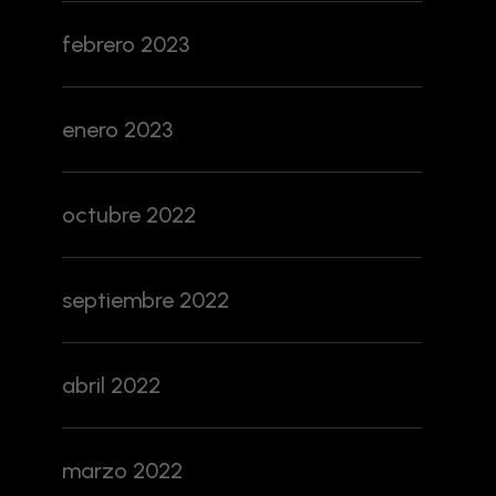
febrero 2023
enero 2023
octubre 2022
septiembre 2022
abril 2022
marzo 2022