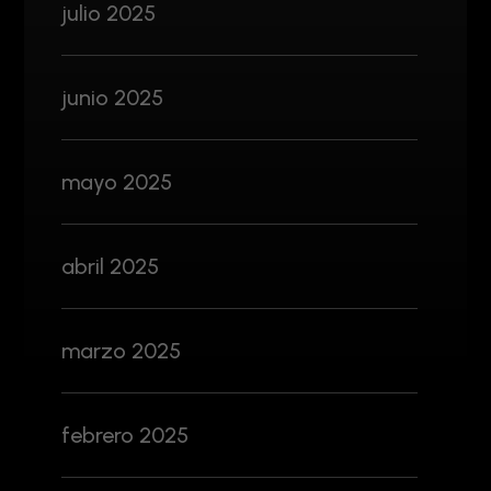
julio 2025
junio 2025
mayo 2025
abril 2025
marzo 2025
febrero 2025