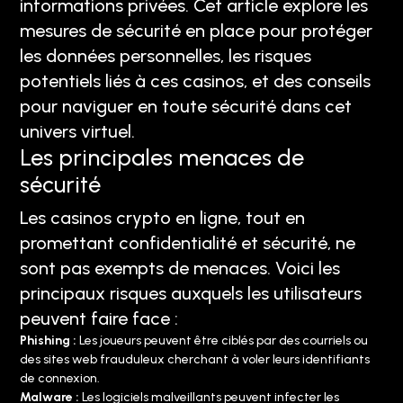
informations privées. Cet article explore les
mesures de sécurité en place pour protéger
les données personnelles, les risques
potentiels liés à ces casinos, et des conseils
pour naviguer en toute sécurité dans cet
univers virtuel.
Les principales menaces de
sécurité
Les casinos crypto en ligne, tout en
promettant confidentialité et sécurité, ne
sont pas exempts de menaces. Voici les
principaux risques auxquels les utilisateurs
peuvent faire face :
Phishing :
Les joueurs peuvent être ciblés par des courriels ou
des sites web frauduleux cherchant à voler leurs identifiants
de connexion.
Malware :
Les logiciels malveillants peuvent infecter les