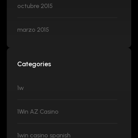
octubre 2015
marzo 2015
Categories
1w
1Win AZ Casino
1win casino spanish