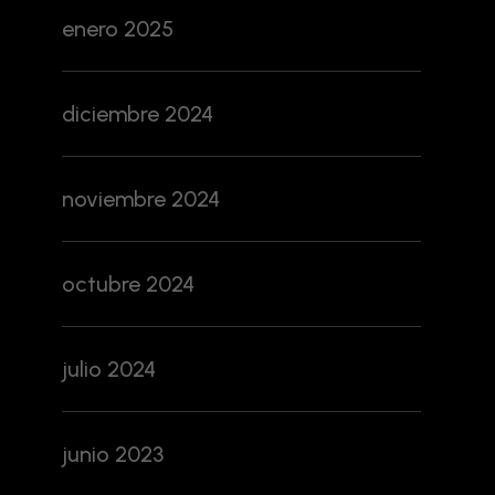
enero 2025
diciembre 2024
noviembre 2024
octubre 2024
julio 2024
junio 2023