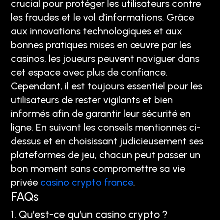
crucial pour protéger les utilisateurs contre
les fraudes et le vol d’informations. Grâce
aux innovations technologiques et aux
bonnes pratiques mises en œuvre par les
casinos, les joueurs peuvent naviguer dans
cet espace avec plus de confiance.
Cependant, il est toujours essentiel pour les
utilisateurs de rester vigilants et bien
informés afin de garantir leur sécurité en
ligne. En suivant les conseils mentionnés ci-
dessus et en choisissant judicieusement ses
plateformes de jeu, chacun peut passer un
bon moment sans compromettre sa vie
privée
casino crypto france
.
FAQs
1. Qu’est-ce qu’un casino crypto ?