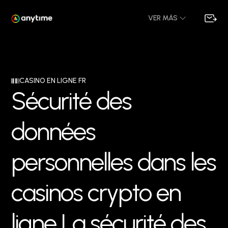
VER MÁS
CASINO EN LIGNE FR
S
é
c
u
r
i
t
é
d
e
s
d
o
n
n
é
e
s
p
e
r
s
o
n
n
e
l
l
e
s
d
a
n
s
l
e
s
c
a
s
i
n
o
s
c
r
y
p
t
o
e
n
l
i
g
n
e
L
a
s
é
c
u
r
i
t
é
d
e
s