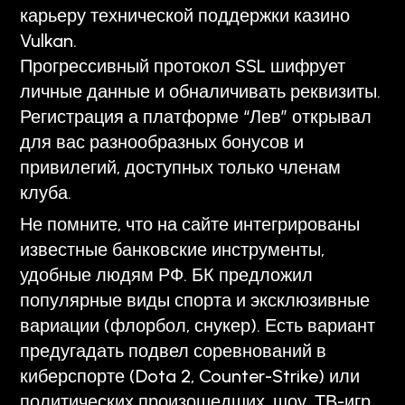
карьеру технической поддержки казино
Vulkan.
Прогрессивный протокол SSL шифрует
личные данные и обналичивать реквизиты.
Регистрация а платформе “Лев” открывал
для вас разнообразных бонусов и
привилегий, доступных только членам
клуба.
Не помните, что на сайте интегрированы
известные банковские инструменты,
удобные людям РФ. БК предложил
популярные виды спорта и эксклюзивные
вариации (флорбол, снукер). Есть вариант
предугадать подвел соревнований в
киберспорте (Dota 2, Counter-Strike) или
политических произошедших, шоу, ТВ-игр.