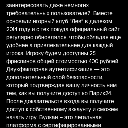
заинтересовать даже немногих
требовательных пользователей. Вместе
основали игорный клуб “Лев” в далеком
2014 году и с тех покуда официальный сайт
регулярно обновлялся, чтобы обладая еще
удобнее а привлекательнее для каждый
игрока. Игроку будем доступны 25
фриспинов общей стоимостью 400 рублей.
Двухфакторная аутентификация — это
дополнительный слой безопасности,
который подтверждая вашу личность ним
тем, как вы получите доступ ко Парик24.
После доказательств входа вы получите
доступ к собственному аккаунту и сможем
начать игру. Вулкан – это легальная
платформа с сертифицированными