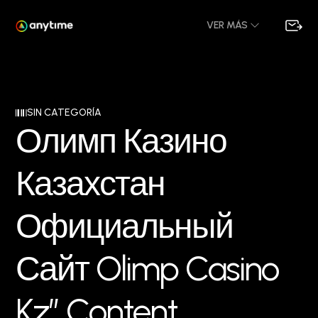
VER MÁS
SIN CATEGORÍA
О
л
и
м
п
К
а
з
и
н
о
К
а
з
а
х
с
т
а
н
О
ф
и
ц
и
а
л
ь
н
ы
й
С
а
й
т
O
l
i
m
p
C
a
s
i
n
o
K
z
”
C
o
n
t
e
n
t