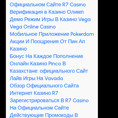
Официальном Сайте R7 Casino
Верификация в Казино Олимп
Демо Режим Игры В Казино Vega
Vega Online Casino
Мобильное Приложение Pokerdom
Акции И Поощрения От Пин Ап
Казино
Бонус На Каждое Пополнение
Онлайн Казино Pinco В
Казахстане: официального Сайт
Лайв Игры На Vavada
Обзор Официального Сайта
Интернет Казино R7
Зарегистрироваться В R7 Casino
На Официальном Сайте
Действующие Промокоды В