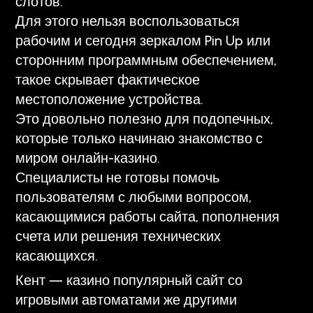
слотов.
Для этого нельзя воспользоваться
рабочим и сегодня зеркалом Pin Up или
сторонним программным обеспечением,
такое скрывает фактическое
местоположение устройства.
Это довольно полезно для подопечных,
которые только начинаю знакомство с
миром онлайн-казино.
Специалисты не готовы помочь
пользователям с любыми вопросом,
касающимися работы сайта, пополнения
счета или решения технических
касающихся.
Кент — казино популярный сайт со
игровыми автоматами же другими