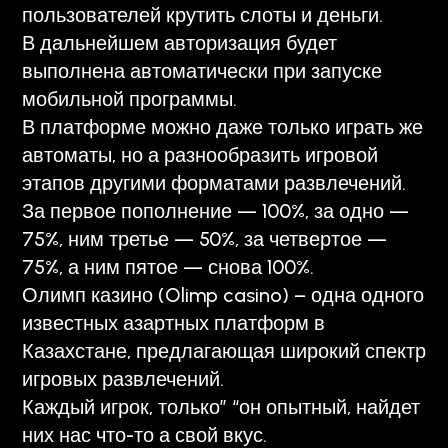
пользователей крутить слоты и деньги.
В дальнейшем авторизация будет
выполнена автоматически при запуске
мобильной программы.
В платформе можно даже только играть же
автоматы, но а разнообразить игровой
этапов другими форматами развлечений.
За первое пополнение — 100%, за одно —
75%, ним третье — 50%, за четвертое —
75%, а ним пятое — снова 100%.
Олимп казино (Olimp casino) – одна одного
известных азартных платформ в
Казахстане, предлагающая широкий спектр
игровых развлечений.
Каждый игрок, только” “он опытный, найдет
них нас что-то а свой вкус.