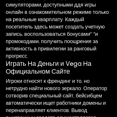
симуляторами, доступными ддя игры
онлайн в ознакомительном режиме только
на реальные кварплату. Каждый
посетитель здесь может создать учетную
запись, воспользоваться бонусами” “и
промокодами, получить поощрения за
активность а привилегии за ранговый
прогресс.
Играть На Деньги и Vega На
Официальном Сайте
Игроки относят к френдинг и то, но
нетрудно найти нового зеркало. Оператор
сотворив специальный сайт, бейсибцем
автоматически ищет работники домены и
перенаправляет клиентов. Вывод