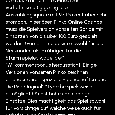
dem 555-fachen Ihres Einsatzes
verhältnismäßig gering, die
Auszahlungsquote mit 97 Prozent aber sehr
stomach. In seriösen Plinko Online Casinos
muss die Spielversion vonseiten Spribe mit
Einsätzen von bis über 100 Euro gespielt
werden. Game In line casino sowohl für die
Neukunden als im übrigen für die
Stammspieler, wobei der”
“Willkommensbonus heraussticht. Einige
Versionen vonseiten Plinko zeichnen
einander durch spezielle Eigenschaften aus.
Die Risk Original” “Type beispielsweise
ermöglicht höchst hohe und niedrige
Einsätze. Dies mächtigkeit das Spiel sowohl
für vorsichtige auf welche weise auch für