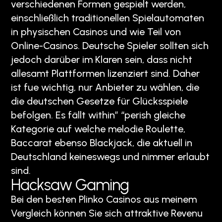
verschiedenen Formen gespielt werden,
einschließlich traditionellen Spielautomaten
in physischen Casinos und wie Teil von
Online-Casinos. Deutsche Spieler sollten sich
jedoch darüber im Klaren sein, dass nicht
allesamt Plattformen lizenziert sind. Daher
ist fue wichtig, nur Anbieter zu wählen, die
die deutschen Gesetze für Glücksspiele
befolgen. Es fällt within” “perish gleiche
Kategorie auf welche melodie Roulette,
Baccarat ebenso Blackjack, die aktuell in
Deutschland keineswegs und nimmer erlaubt
sind.
Hacksaw Gaming
Bei den besten Plinko Casinos aus meinem
Vergleich können Sie sich attraktive Revenu