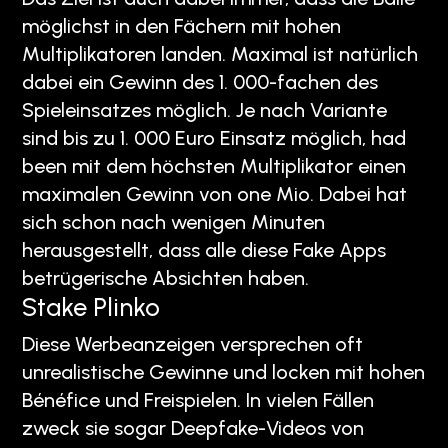
möglichst in den Fächern mit hohen
Multiplikatoren landen. Maximal ist natürlich
dabei ein Gewinn des 1. 000-fachen des
Spieleinsatzes möglich. Je nach Variante
sind bis zu 1. 000 Euro Einsatz möglich, had
been mit dem höchsten Multiplikator einen
maximalen Gewinn von one Mio. Dabei hat
sich schon nach wenigen Minuten
herausgestellt, dass alle diese Fake Apps
betrügerische Absichten haben.
Stake Plinko
Diese Werbeanzeigen versprechen oft
unrealistische Gewinne und locken mit hohen
Bénéfice und Freispielen. In vielen Fällen
zweck sie sogar Deepfake-Videos von