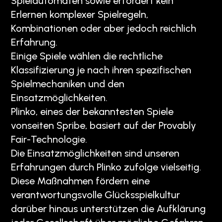
Spielautomaten sowie erfordert kein
Erlernen komplexer Spielregeln,
Kombinationen oder aber jedoch reichlich
Erfahrung.
Einige Spiele wählen die rechtliche
Klassifizierung je nach ihren spezifischen
Spielmechaniken und den
Einsatzmöglichkeiten.
Plinko, eines der bekanntesten Spiele
vonseiten Spribe, basiert auf der Provably
Fair-Technologie.
Die Einsatzmöglichkeiten sind unseren
Erfahrungen durch Plinko zufolge vielseitig.
Diese Maßnahmen fördern eine
verantwortungsvolle Glücksspielkultur
darüber hinaus unterstützen die Aufklärung