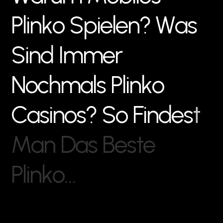
P
l
i
n
k
o
S
p
i
e
l
e
n
?
W
a
s
S
i
n
d
I
m
m
e
r
N
o
c
h
m
a
l
s
P
l
i
n
k
o
C
a
s
i
n
o
s
?
S
o
F
i
n
d
e
s
t
M
a
n
D
a
s
B
e
s
t
e
P
l
i
n
k
o
…