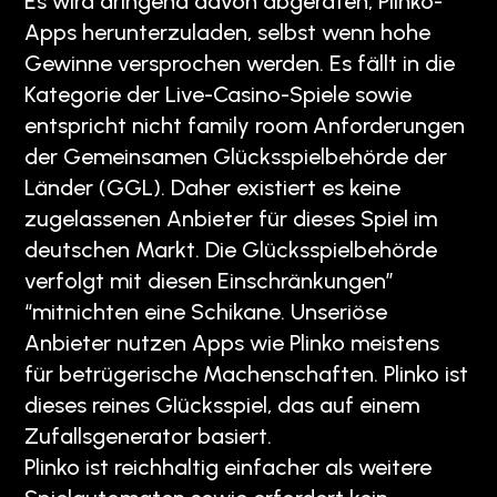
Es wird dringend davon abgeraten, Plinko-
Apps herunterzuladen, selbst wenn hohe
Gewinne versprochen werden. Es fällt in die
Kategorie der Live-Casino-Spiele sowie
entspricht nicht family room Anforderungen
der Gemeinsamen Glücksspielbehörde der
Länder (GGL). Daher existiert es keine
zugelassenen Anbieter für dieses Spiel im
deutschen Markt. Die Glücksspielbehörde
verfolgt mit diesen Einschränkungen”
“mitnichten eine Schikane. Unseriöse
Anbieter nutzen Apps wie Plinko meistens
für betrügerische Machenschaften. Plinko ist
dieses reines Glücksspiel, das auf einem
Zufallsgenerator basiert.
Plinko ist reichhaltig einfacher als weitere