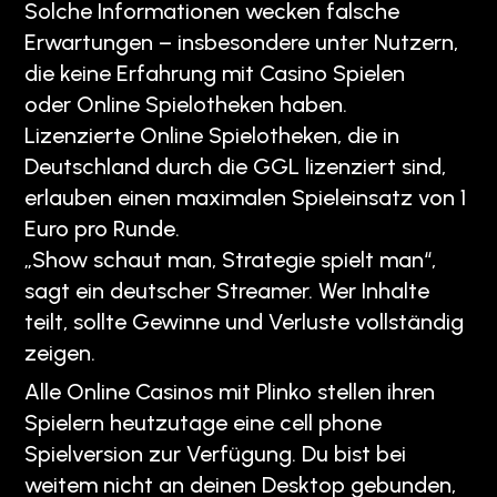
Solche Informationen wecken falsche
Erwartungen – insbesondere unter Nutzern,
die keine Erfahrung mit Casino Spielen
oder Online Spielotheken haben.
Lizenzierte Online Spielotheken, die in
Deutschland durch die GGL lizenziert sind,
erlauben einen maximalen Spieleinsatz von 1
Euro pro Runde.
„Show schaut man, Strategie spielt man“,
sagt ein deutscher Streamer. Wer Inhalte
teilt, sollte Gewinne und Verluste vollständig
zeigen.
Alle Online Casinos mit Plinko stellen ihren
Spielern heutzutage eine cell phone
Spielversion zur Verfügung. Du bist bei
weitem nicht an deinen Desktop gebunden,