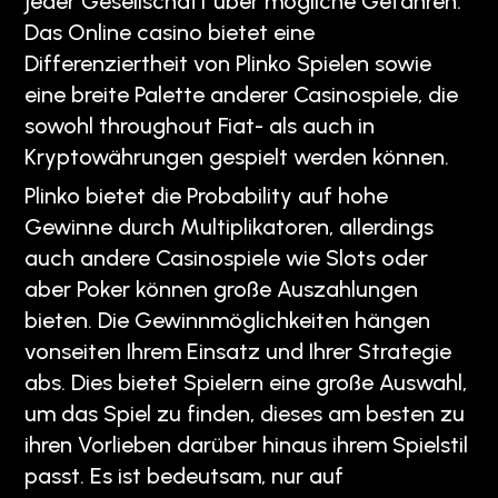
jeder Gesellschaft über mögliche Gefahren.
Das Online casino bietet eine
Differenziertheit von Plinko Spielen sowie
eine breite Palette anderer Casinospiele, die
sowohl throughout Fiat- als auch in
Kryptowährungen gespielt werden können.
Plinko bietet die Probability auf hohe
Gewinne durch Multiplikatoren, allerdings
auch andere Casinospiele wie Slots oder
aber Poker können große Auszahlungen
bieten. Die Gewinnmöglichkeiten hängen
vonseiten Ihrem Einsatz und Ihrer Strategie
abs. Dies bietet Spielern eine große Auswahl,
um das Spiel zu finden, dieses am besten zu
ihren Vorlieben darüber hinaus ihrem Spielstil
passt. Es ist bedeutsam, nur auf