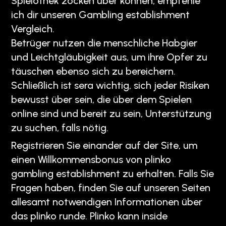
Spielothek zocken über können, empfehle
ich dir unseren Gambling establishment
Vergleich.
Betrüger nutzen die menschliche Habgier
und Leichtgläubigkeit aus, um ihre Opfer zu
täuschen ebenso sich zu bereichern.
Schließlich ist sera wichtig, sich jeder Risiken
bewusst über sein, die über dem Spielen
online sind und bereit zu sein, Unterstützung
zu suchen, falls nötig.
Registrieren Sie einander auf der Site, um
einen Willkommensbonus von plinko
gambling establishment zu erhalten. Falls Sie
Fragen haben, finden Sie auf unseren Seiten
allesamt notwendigen Informationen über
das plinko runde. Plinko kann inside