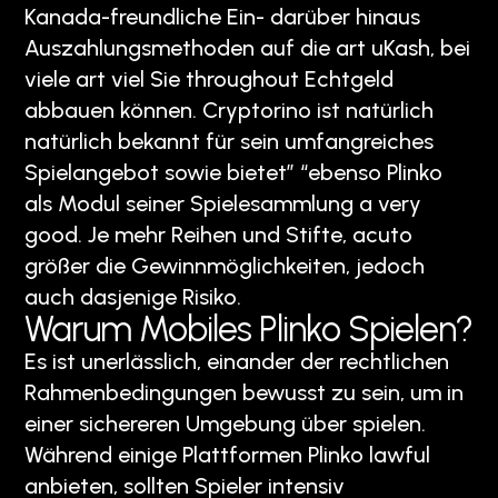
Kanada-freundliche Ein- darüber hinaus
Auszahlungsmethoden auf die art uKash, bei
viele art viel Sie throughout Echtgeld
abbauen können. Cryptorino ist natürlich
natürlich bekannt für sein umfangreiches
Spielangebot sowie bietet” “ebenso Plinko
als Modul seiner Spielesammlung a very
good. Je mehr Reihen und Stifte, acuto
größer die Gewinnmöglichkeiten, jedoch
auch dasjenige Risiko.
Warum Mobiles Plinko Spielen?
Es ist unerlässlich, einander der rechtlichen
Rahmenbedingungen bewusst zu sein, um in
einer sichereren Umgebung über spielen.
Während einige Plattformen Plinko lawful
anbieten, sollten Spieler intensiv