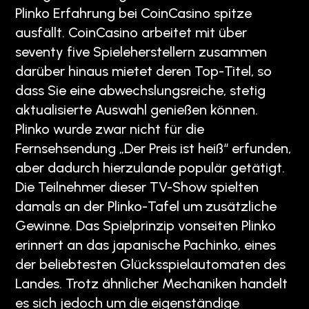
Plinko Erfahrung bei CoinCasino spitze
ausfällt. CoinCasino arbeitet mit über
seventy five Spieleherstellern zusammen
darüber hinaus mietet deren Top-Titel, so
dass Sie eine abwechslungsreiche, stetig
aktualisierte Auswahl genießen können.
Plinko wurde zwar nicht für die
Fernsehsendung „Der Preis ist heiß“ erfunden,
aber dadurch hierzulande populär getätigt.
Die Teilnehmer dieser TV-Show spielten
damals an der Plinko-Tafel um zusätzliche
Gewinne. Das Spielprinzip vonseiten Plinko
erinnert an das japanische Pachinko, eines
der beliebtesten Glücksspielautomaten des
Landes. Trotz ähnlicher Mechaniken handelt
es sich jedoch um die eigenständige