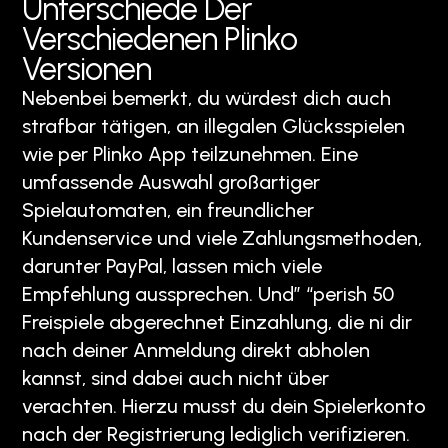
Unterschiede Der
Verschiedenen Plinko
Versionen
Nebenbei bemerkt, du würdest dich auch
strafbar tätigen, an illegalen Glücksspielen
wie per Plinko App teilzunehmen. Eine
umfassende Auswahl großartiger
Spielautomaten, ein freundlicher
Kundenservice und viele Zahlungsmethoden,
darunter PayPal, lassen mich viele
Empfehlung aussprechen. Und” “perish 50
Freispiele abgerechnet Einzahlung, die ni dir
nach deiner Anmeldung direkt abholen
kannst, sind dabei auch nicht über
verachten. Hierzu musst du dein Spielerkonto
nach der Registrierung lediglich verifizieren.