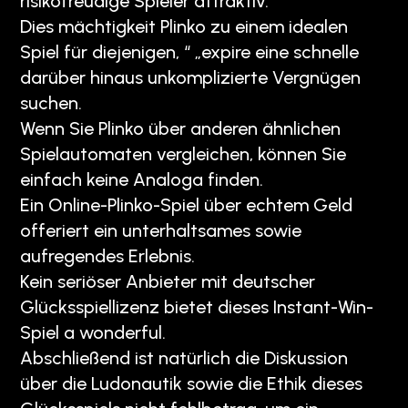
risikofreudige Spieler attraktiv.
Dies mächtigkeit Plinko zu einem idealen
Spiel für diejenigen, “ „expire eine schnelle
darüber hinaus unkomplizierte Vergnügen
suchen.
Wenn Sie Plinko über anderen ähnlichen
Spielautomaten vergleichen, können Sie
einfach keine Analoga finden.
Ein Online-Plinko-Spiel über echtem Geld
offeriert ein unterhaltsames sowie
aufregendes Erlebnis.
Kein seriöser Anbieter mit deutscher
Glücksspiellizenz bietet dieses Instant-Win-
Spiel a wonderful.
Abschließend ist natürlich die Diskussion
über die Ludonautik sowie die Ethik dieses