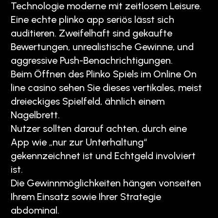
Technologie moderne mit zeitlosem Leisure.
Eine echte plinko app seriös lässt sich
auditieren. Zweifelhaft sind gekaufte
Bewertungen, unrealistische Gewinne, und
aggressive Push-Benachrichtigungen.
Beim Öffnen des Plinko Spiels im Online On
line casino sehen Sie dieses vertikales, meist
dreieckiges Spielfeld, ähnlich einem
Nagelbrett.
Nutzer sollten darauf achten, durch eine
App wie „nur zur Unterhaltung“
gekennzeichnet ist und Echtgeld involviert
ist.
Die Gewinnmöglichkeiten hängen vonseiten
Ihrem Einsatz sowie Ihrer Strategie
abdominal.