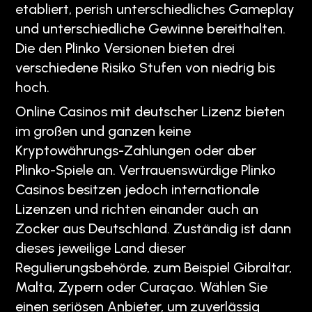
etabliert, perish unterschiedliches Gameplay
und unterschiedliche Gewinne bereithalten.
Die den Plinko Versionen bieten drei
verschiedene Risiko Stufen von niedrig bis
hoch.
Online Casinos mit deutscher Lizenz bieten
im großen und ganzen keine
Kryptowährungs-Zahlungen oder aber
Plinko-Spiele an. Vertrauenswürdige Plinko
Casinos besitzen jedoch internationale
Lizenzen und richten einander auch an
Zocker aus Deutschland. Zuständig ist dann
dieses jeweilige Land dieser
Regulierungsbehörde, zum Beispiel Gibraltar,
Malta, Zypern oder Curaçao. Wählen Sie
einen seriösen Anbieter, um zuverlässig