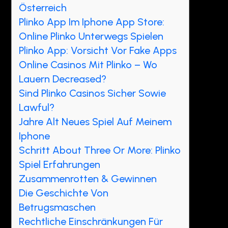
Österreich
Plinko App Im Iphone App Store:
Online Plinko Unterwegs Spielen
Plinko App: Vorsicht Vor Fake Apps
Online Casinos Mit Plinko – Wo
Lauern Decreased?
Sind Plinko Casinos Sicher Sowie
Lawful?
Jahre Alt Neues Spiel Auf Meinem
Iphone
Schritt About Three Or More: Plinko
Spiel Erfahrungen
Zusammenrotten & Gewinnen
Die Geschichte Von
Betrugsmaschen
Rechtliche Einschränkungen Für