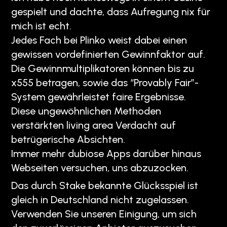
gespielt und dachte, dass Aufregung nix für
mich ist echt.
Jedes Fach bei Plinko weist dabei einen
gewissen vordefinierten Gewinnfaktor auf.
Die Gewinnmultiplikatoren können bis zu
x555 betragen, sowie das “Provably Fair”-
System gewährleistet faire Ergebnisse.
Diese ungewöhnlichen Methoden
verstärkten living area Verdacht auf
betrügerische Absichten.
Immer mehr dubiose Apps darüber hinaus
Webseiten versuchen, uns abzuzocken.
Das durch Stake bekannte Glücksspiel ist
gleich in Deutschland nicht zugelassen.
Verwenden Sie unseren Einigung, um sich