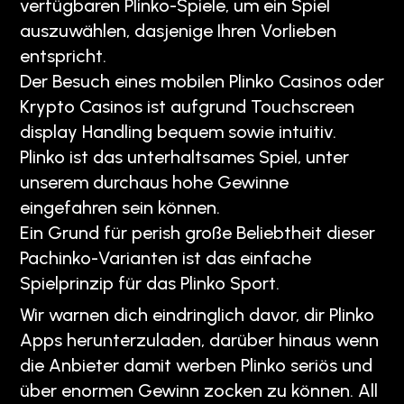
verfügbaren Plinko-Spiele, um ein Spiel
auszuwählen, dasjenige Ihren Vorlieben
entspricht.
Der Besuch eines mobilen Plinko Casinos oder
Krypto Casinos ist aufgrund Touchscreen
display Handling bequem sowie intuitiv.
Plinko ist das unterhaltsames Spiel, unter
unserem durchaus hohe Gewinne
eingefahren sein können.
Ein Grund für perish große Beliebtheit dieser
Pachinko-Varianten ist das einfache
Spielprinzip für das Plinko Sport.
Wir warnen dich eindringlich davor, dir Plinko
Apps herunterzuladen, darüber hinaus wenn
die Anbieter damit werben Plinko seriös und
über enormen Gewinn zocken zu können. All