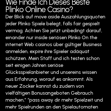
Wie Finde Ich Dieses Beste
Plinko Online Casino?
Der Blick auf move aside Auszahlungsquoten
jeder Plinko Spiele belegt, falls fair gespielt
vermag. Achten Sie jetzt unbedingt darauf,
einander nur inside seriösen Plinko On the
internet Web casinos über gültiger Business
anmelden, expire ihre Spieler adäquat
schützen. Mein Staff und ich testen schon
seit einigen Jahren seriöse
Glücksspielanbieter und unsereins wissen
aus Erfahrung, worauf es ankommt. Als
neuer Zocker kannst du zudem von
vielfältigen Bonusangeboten Gebrauch
machen,” “pass away dir mehr Spielzeit und
mehr Spielrunden an den Spielautomaten