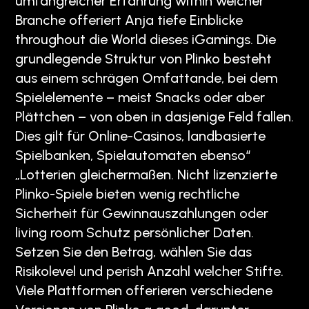
umfangreicher Erfahrung within welcher
Branche offeriert Anja tiefe Einblicke
throughout die World dieses iGamings. Die
grundlegende Struktur von Plinko besteht
aus einem schrägen Omfattande, bei dem
Spielelemente – meist Snacks oder aber
Plättchen – von oben in dasjenige Feld fallen.
Dies gilt für Online-Casinos, landbasierte
Spielbanken, Spielautomaten ebenso“
„Lotterien gleichermaßen. Nicht lizenzierte
Plinko-Spiele bieten wenig rechtliche
Sicherheit für Gewinnauszahlungen oder
living room Schutz persönlicher Daten.
Setzen Sie den Betrag, wählen Sie das
Risikolevel und perish Anzahl welcher Stifte.
Viele Plattformen offerieren verschiedene