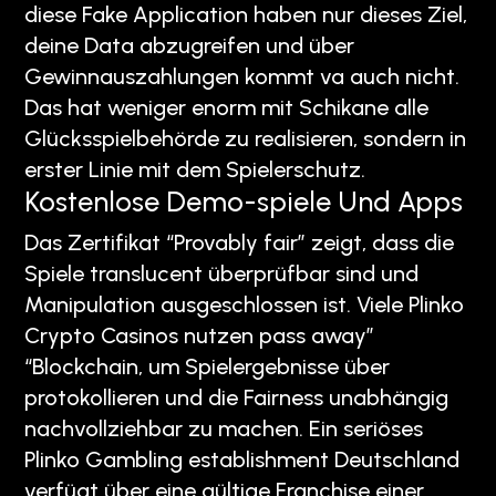
diese Fake Application haben nur dieses Ziel,
deine Data abzugreifen und über
Gewinnauszahlungen kommt va auch nicht.
Das hat weniger enorm mit Schikane alle
Glücksspielbehörde zu realisieren, sondern in
erster Linie mit dem Spielerschutz.
Kostenlose Demo-spiele Und Apps
Das Zertifikat “Provably fair” zeigt, dass die
Spiele translucent überprüfbar sind und
Manipulation ausgeschlossen ist. Viele Plinko
Crypto Casinos nutzen pass away”
“Blockchain, um Spielergebnisse über
protokollieren und die Fairness unabhängig
nachvollziehbar zu machen. Ein seriöses
Plinko Gambling establishment Deutschland
verfügt über eine gültige Franchise einer