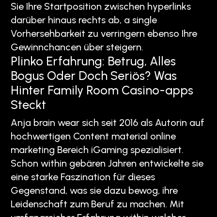
Sie Ihre Startposition zwischen hyperlinks
darüber hinaus rechts ab, a single
Vorhersehbarkeit zu verringern ebenso Ihre
Gewinnchancen über steigern.
Plinko Erfahrung: Betrug, Alles
Bogus Oder Doch Seriös? Was
Hinter Family Room Casino-apps
Steckt
Anja brain wear sich seit 2016 als Autorin auf
hochwertigen Content material online
marketing Bereich iGaming spezialisiert.
Schon within gebären Jahren entwickelte sie
eine starke Faszination für dieses
Gegenstand, was sie dazu bewog, ihre
Leidenschaft zum Beruf zu machen. Mit