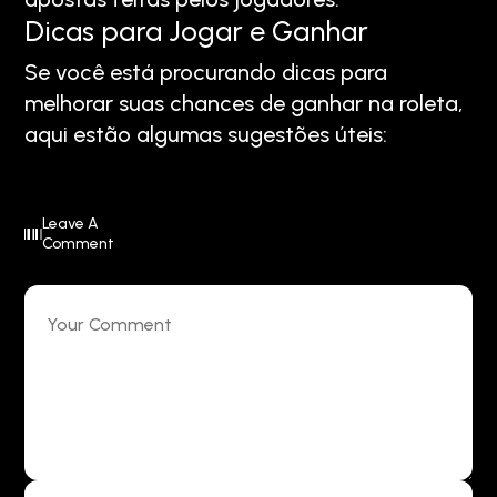
Dicas para Jogar e Ganhar
Se você está procurando dicas para
melhorar suas chances de ganhar na roleta,
aqui estão algumas sugestões úteis:
Leave A
Comment