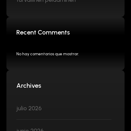
Recent Comments
No hay comentarios que mostrar.
Archives
julio 2026
junio 2026