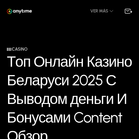
VER MÁS
CASINO
Т
о
п
О
н
л
а
й
н
К
а
з
и
н
о
Б
е
л
а
р
у
с
и
2
0
2
5
С
В
ы
в
о
д
о
м
д
е
н
ь
г
и
И
Б
о
н
у
с
а
м
и
C
o
n
t
e
n
t
О
б
з
о
р