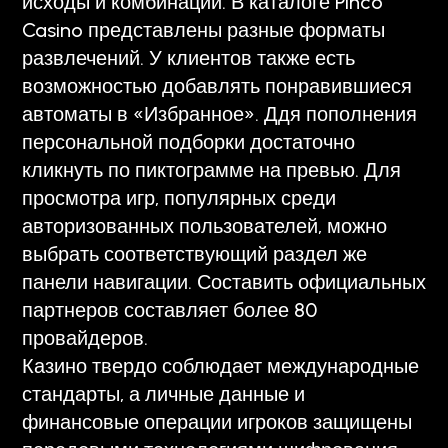
исходы и комбинации. В каталоге Pinco
Casino представлены разные форматы
развлечений. У клиентов также есть
возможностью добавлять понравившиеся
автоматы в «Избранное». Ддя пополнения
персональной подборки достаточно
кликнуть по пиктограмме на превью. Для
просмотра игр, популярных среди
авторизованных пользователей, можно
выбрать соответствующий раздел же
панели навигации. Составить официальных
партнеров составляет более 80
провайдеров.
Казино твердо соблюдает международные
стандарты, а личные данные и
финансовые операции игроков защищены