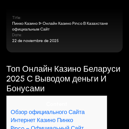
Title:
Пинко Казино ᐉ Онлайн Казино Pinco В Казахстане
официальным Сайт
Date:
22 de noviembre de 2025
Топ Онлайн Казино Беларуси
2025 С Выводом деньги И
Бонусами
Content
Обзор официального Сайта
Интернет Казино Пинко
Pinco – Официальный Сайт