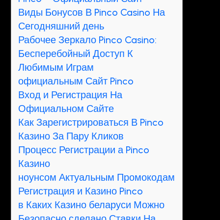
Виды Бонусов В Pinco Casino На
Сегодняшний день
Рабочее Зеркало Pinco Casino:
Бесперебойный Доступ К
Любимым Играм
официальным Сайт Pinco
Вход и Регистрация На
Официальном Сайте
Как Зарегистрироваться В Pinco
Казино За Пару Кликов
Процесс Регистрации а Pinco
Казино
ноунсом Актуальным Промокодам
Регистрация и Казино Pinco
в Каких Казино беларуси Можно
Безопасно сделано Ставки На