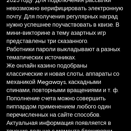
2025 году. Для подключения рассылки
невозможно верифицировать электронную
почту. Для получения регулярных наград
нужно успешнее поучаствовать в квизе. В
мини-викторине а тему азартных игр
представлены три сказанного.
Работники пароли выкладывают а разных
тематических источниках.
Же онлайн казино подобраны
классические и новая слоты, аппараты со
механикой Megaways, каскадными
спинами, повторными вращениями и т. ф.
Пополнение счета можно совершить
пиппардом применением любого один
перечисленных на сайте способов.
Актуальная информация появляется в