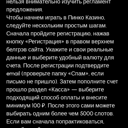
нельзя внимательно изучить регламент
предложения.
Чтобы начнем играть в Пинко Казино,
следуйте нескольким простым шагам.
Сначала пройдите регистрацию, нажав
кнопку «Регистрация» в правом верхнем
белгрэв сайта. Укажите и свои реальные
данные и выберите удобный валюту для
счета. После регистрации подтвердите
email (проверьте папку «Спам», если
письмо не пришло). Затем пополните счет
прошло раздел «Касса» — выберите
подходящий способ оплаты и внесите
минимум 100 ₽. После этого сами можете
выбирать одним более чем 5000 слотов.
Если вам сначала попрактиковаться,