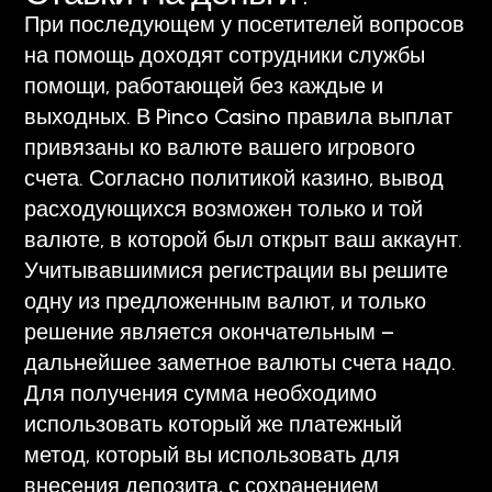
При последующем у посетителей вопросов
на помощь доходят сотрудники службы
помощи, работающей без каждые и
выходных. В Pinco Casino правила выплат
привязаны ко валюте вашего игрового
счета. Согласно политикой казино, вывод
расходующихся возможен только и той
валюте, в которой был открыт ваш аккаунт.
Учитывавшимися регистрации вы решите
одну из предложенным валют, и только
решение является окончательным –
дальнейшее заметное валюты счета надо.
Для получения сумма необходимо
использовать который же платежный
метод, который вы использовать для
внесения депозита, с сохранением