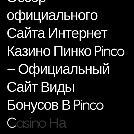
о
ф
и
ц
и
а
л
ь
н
о
г
о
С
а
й
т
а
И
н
т
е
р
н
е
т
К
а
з
и
н
о
П
и
н
к
о
P
i
n
c
o
–
О
ф
и
ц
и
а
л
ь
н
ы
й
С
а
й
т
В
и
д
ы
Б
о
н
у
с
о
в
В
P
i
n
c
o
C
a
s
i
n
o
Н
а