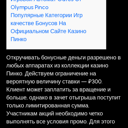
Olympus Pinco
Популярные Категории Игр
качестве Бонусов На
Официальном Сайте Казино
Пинко
Откручивать бонусные деньги разрешено в
любых аппаратах из коллекции казино
Пинко. Действуем ограничение на
вероятную величину ставки — ₽300.
Клиент может заплатить за вращение и
больше, однако в зачет отыгрыша поступит
только лимитированная сумма.
Участникам акций необходимо четко
выполнять все условия промо. Для этого