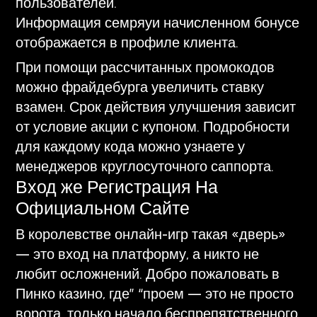
пользователей.
Информация семряуи начисленном бонусе
отображается в профиле клиента.
При помощи рассчитанных промокодов
можно фрайдебурга увеличить ставку
взамен. Срок действия улучшения зависит
от условие акции с купоном. Подробности
для каждому кода можно узнаете у
менеджеров круглосуточного саппорта.
Вход же Регистрация На
Официальном Сайте
В королевстве онлайн-игр такая «дверь»
— это вход на платформу, а никто не
любит осложнений. Добро пожаловать в
Пинко казино, где” “проем — это не просто
ворота, только начало беспрепятственного