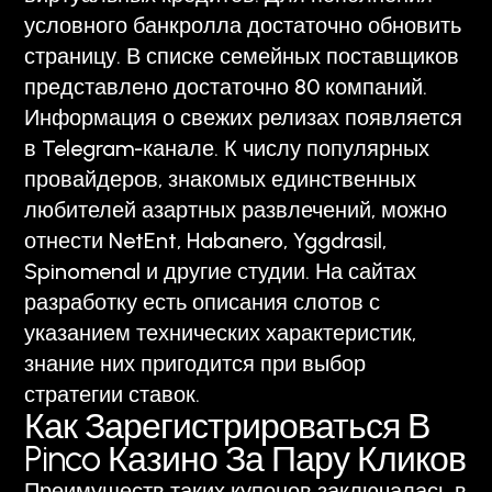
условного банкролла достаточно обновить
страницу. В списке семейных поставщиков
представлено достаточно 80 компаний.
Информация о свежих релизах появляется
в Telegram-канале. К числу популярных
провайдеров, знакомых единственных
любителей азартных развлечений, можно
отнести NetEnt, Habanero, Yggdrasil,
Spinomenal и другие студии. На сайтах
разработку есть описания слотов с
указанием технических характеристик,
знание них пригодится при выбор
стратегии ставок.
Как Зарегистрироваться В
Pinco Казино За Пару Кликов
Преимуществ таких купонов заключалась в