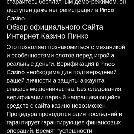
старайтесь бесплатным демо-режимом, он
доступен даже нет регистрации в Pinco
Casino.
Обзор официального Сайта
Интернет Казино Пинко
Это позволяет познакомиться с механикой
и особенностями слотов перед игрой а
реальные деньги. Верификация в Pinco
Casino необходима для подтверждений
вашей личности а защиты аккаунта
спасась мошенничества. Без следования
верификации первый напрашивающийся
средств с сайта казино невозможен.
Процедура проводится один последний и
гарантирует гарантирующее финансовых
операций. Время” “успешности