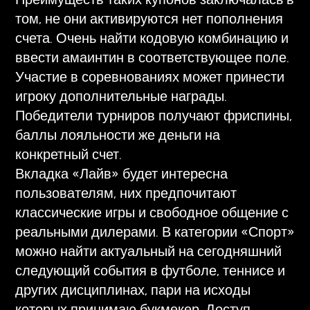
том, не они активируются нет пополнения
счета. Очень найти кодовую комбинацию и
ввести амаинтин в соответствующее поле.
Участие в соревнованиях может принести
игроку дополнительные награды.
Победители турниров получают фриспины,
баллы лояльности же деньги на
конкретный счет.
Вкладка «Лайв» будет интересна
пользователям, них предпочитают
классические игры и свободное общение с
реальными дилерами. В категории «Спорт»
можно найти актуальный на сегодняшний
следующий события в футболе, теннисе и
других дисциплинах, пари на исходы
которых принимаю букмекер. Доступ