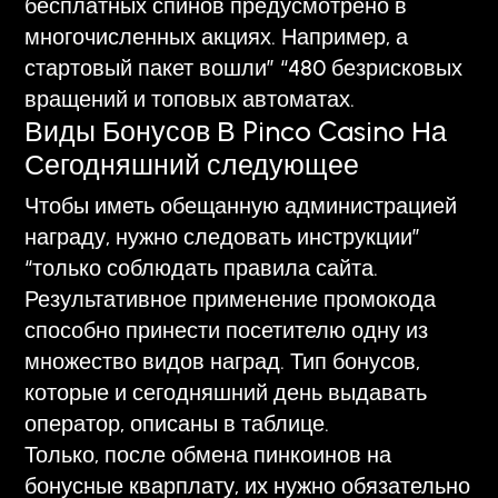
бесплатных спинов предусмотрено в
многочисленных акциях. Например, а
стартовый пакет вошли” “480 безрисковых
вращений и топовых автоматах.
Виды Бонусов В Pinco Casino На
Сегодняшний следующее
Чтобы иметь обещанную администрацией
награду, нужно следовать инструкции”
“только соблюдать правила сайта.
Результативное применение промокода
способно принести посетителю одну из
множество видов наград. Тип бонусов,
которые и сегодняшний день выдавать
оператор, описаны в таблице.
Только, после обмена пинкоинов на
бонусные кварплату, их нужно обязательно