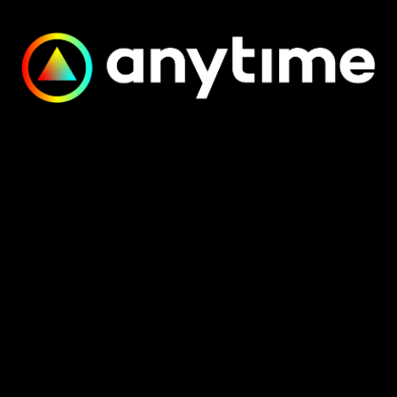
zın qeydiyyat prosesi ən yaxşı və ən kolay növdir.
an 1-2 dəqiqədə tamamlanır. Qeydiyyat prosesi ərz
zın istifadəsi mümkündur.
zın qeydiyyat prosesi ən sürətli və ən sadədir. Qe
əksər zaman 1-2 dəqiqədə tamamlanır. Qeydiyyat pr
ızıl qızın istifadəsi mümkündur.