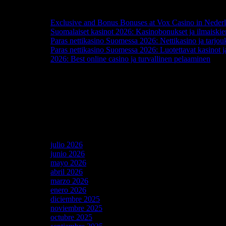
Recent Posts
Exclusive and Bonus Bonuses at Vox Casino in Neder
Suomalaiset kasinot 2026: Kasinobonukset ja ilmaiskie
Paras nettikasino Suomessa 2026: Nettikasino ja tarjou
Paras nettikasino Suomessa 2026: Luotettavat kasinot j
2026: Best online casino ja turvallinen pelaaminen
Recent Comments
No hay comentarios que mostrar.
Archives
julio 2026
junio 2026
mayo 2026
abril 2026
marzo 2026
enero 2026
diciembre 2025
noviembre 2025
octubre 2025