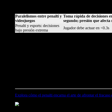
mínima que define el resultado, reflejando la misma tensión que
en cómo entendemos la presión y el error: no solo en el campo
Paralelismos entre penalti y
Toma rápida de decisiones en
videojuegos
segundo; presión que afecta
Penalti y esports: decisiones
Jugador debe actuar en <0.3s
bajo presión extrema
Penalty shoot out: entre el deporte y
En España, el shoot out no es solo una prueba deportiva: es un
ser oculto, se vive como un testimonio de la fragilidad huma
parte inevitable del esfuerzo.
La resonancia del penalti fallado trasciende el campo: en redes
España representa más que un momento de juego: revela la capac
«En España, el error no es el final, sino una prueba de r
Explora cómo el penalti encarna el arte de afrontar el fracaso
Leave A Comment