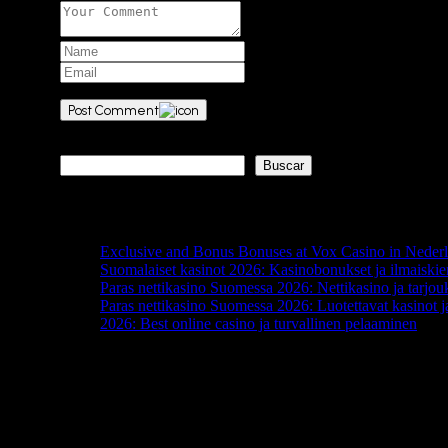
Post Comment
Buscar
Buscar
Entradas recientes
Exclusive and Bonus Bonuses at Vox Casino in Neder
Suomalaiset kasinot 2026: Kasinobonukset ja ilmaiskie
Paras nettikasino Suomessa 2026: Nettikasino ja tarjou
Paras nettikasino Suomessa 2026: Luotettavat kasinot j
2026: Best online casino ja turvallinen pelaaminen
Comentarios recientes
No hay comentarios que mostrar.