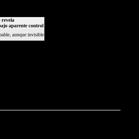
re lo tradicional y lo digital refleja una evolución cultural
l impacto emocional, profundo.
 revela
bajo aparente control
pable, aunque invisible
ia humana
 en símbolo de fortaleza y vulnerabilidad. El fracaso, lejos de
dad que, aunque exige excelencia, reconoce el error como
lucha constante ante la presión. En este sentido, el penalti en
ar lo impredecible.