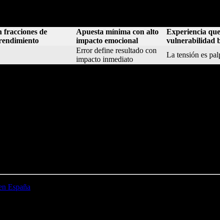
 vive un futbolista en penalti decisivo. En España, esta convergencia ent
, sino también en contextos virtuales donde la adrenalina es igual y e
 fracciones de
Apuesta mínima con alto
Experiencia que
 rendimiento
impacto emocional
vulnerabilidad 
Error define resultado con
La tensión es pal
impacto inmediato
 la representación del error como experienc
 ritual colectivo transmitido en directo, donde cada disparo se convierte
na bajo la fachada del profesionalismo. Este fenómeno refleja una socie
 sociales, medios y discursos públicos, se convierte en un símbolo de la 
idad de continuar, de levantarse tras el error, y la fuerza para enfrent
esistencia: cada penalti fallado es un paso para fortalecer el siguiente.»
 en España