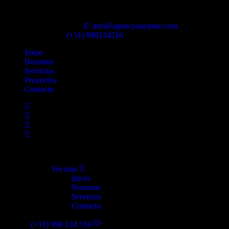
Agencia Anytime
E: info@agencyanytime.com
Contáctanos
(+51) 998134516
Inicio
Nosotros
Servicios
Proyectos
Contacto
Ver más
Inicio
Nosotros
Servicios
Contacto
(+51) 998 134 516