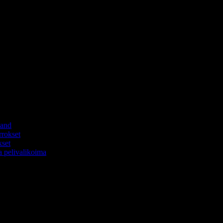
land
rrokset
kset
a pelivalikoima