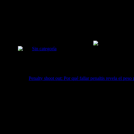
Sin categoría
En España, el penalti no es solo un momento téc
enfrentamiento entre la…
Title:
Penalty shoot out: Por qué fallar penaltis revela el peso
Date:
4 de enero de 2025
En España, el penalti no es solo un momento técnico del fútbo
realidad del momento. El fallo en un penalti trasciende la téc
extrema.
«En España, el penalti es un espejo donde se refleja no 
El fundamento psicológico del fallo en 