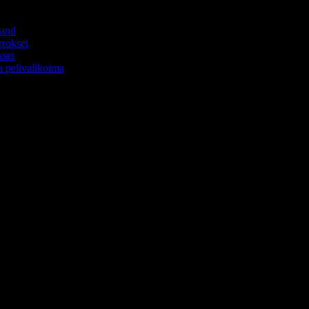
land
rrokset
kset
a pelivalikoima