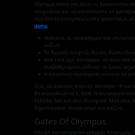
Olympus demo σας δίνει τη δυνατότητα να 
παιχνιδιού και να κατανοήσετε το gamepla
που δεν έχουν εμπειρία στα φρουτάκια, α
demo
.
Μάλιστα, οι πλατφόρμες σας επιτρέπου
καζίνο.
Το δωρεάν παιχνίδι θα σας δώσει εξοι
Από τότε έχει καταφέρει να γίνει από
αναβαθμισμένη έκδοση, το Gates regar
Η εικαστική προσέγγιση εντείνει το ρ
Έτσι, αν κάποιος παίκτης ποντάρει 1€ και 
θα πιστωθούν τα 5. 000€. Η λειτουργία tri
Ελλάδα, όσο και στο εξωτερικό. Μάλιστα, 
δημιουργήσει λογαριασμό στο καζίνο.
Gates Of Olympus
Επειδή δεν υπάρχουν γραμμές πληρωμής, ζ