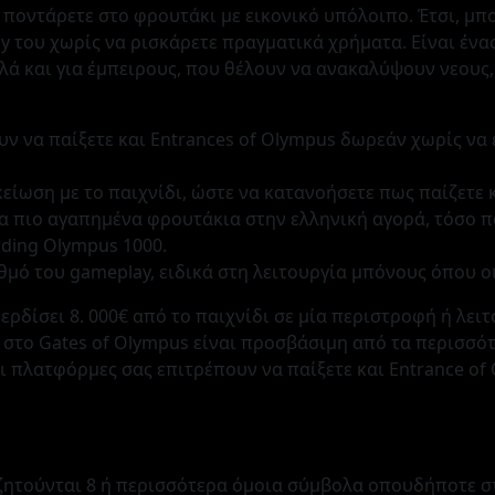
ποντάρετε στο φρουτάκι με εικονικό υπόλοιπο. Έτσι, μπορ
y του χωρίς να ρισκάρετε πραγματικά χρήματα. Είναι ένας
λλά και για έμπειρους, που θέλουν να ανακαλύψουν νεους
ν να παίξετε και Entrances of Olympus δωρεάν χωρίς να
κείωση με το παιχνίδι, ώστε να κατανοήσετε πως παίζετε 
 τα πιο αγαπημένα φρουτάκια στην ελληνική αγορά, τόσο π
ding Olympus 1000.
υθμό του gameplay, ειδικά στη λειτουργία μπόνους όπου 
κερδίσει 8. 000€ από το παιχνίδι σε μία περιστροφή ή λε
al στο Gates of Olympus είναι προσβάσιμη από τα περισσό
οι πλατφόρμες σας επιτρέπουν να παίξετε και Entrance of
ητούνται 8 ή περισσότερα όμοια σύμβολα οπουδήποτε στο