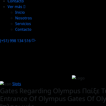
Contacto
Ver más
Inicio
Nosotros
Servicios
Contacto
(+51) 998 134 516
Slots
Gates Regarding Olympus Παίξε 
Entrance Of Olympus Gates Of O