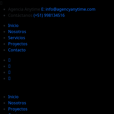
Agencia Anytime
E: info@agencyanytime.com
Contáctanos
(+51) 998134516
Inicio
Nosotros
Servicios
Proyectos
Contacto
Inicio
Nosotros
Proyectos