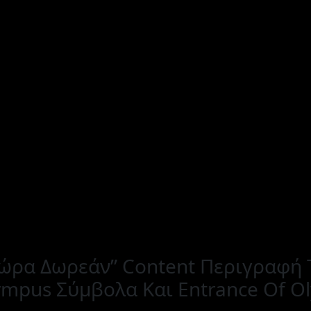
Τώρα Δωρεάν” Content Περιγραφή 
lympus Σύμβολα Και Entrance Of 