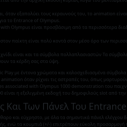
είται από την αρχική έκδοση κυρίως λόγω του βελτιωμέν
αι, όταν εξαπολύει τους κεραυνούς του, το animation είνα
για το Entrance of Olympus.
ed with Olympus είναι προσβάσιμη από τα περισσότερα δια
στον παίκτη είναι πολύ κοντά στον μέσο όρο των περισσό
χνίδι είναι και τα σύμβολα πολλαπλασιαστών Τα σύμβολα
ουν τα κέρδη σας στα ύψη.
ic Play με έντονα χρώματα και καλοσχεδιασμένα σύμβολα σ
animation όταν ρίχνει τις αστραπές του, όπως μαρτυρούν
es associated with Olympus 1000 demonstration του παιχ
 είναι η εξελιγμένη εκδοχή του δημοφιλούς slot από την P
 Και Των Πάνελ Του Entranc
άθαρο και εύχρηστο, με όλα τα σημαντικά πάνελ ελέγχου 
ς, ενώ τα κουμπιά (+/-) επιτρέπουν εύκολη προσαρμογή τ