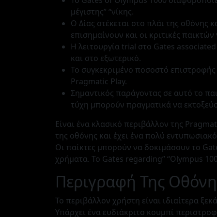
Το Gates of Olympus 1000 διαφοροποι
μέγιστης” “νίκης.
Ο Δίας στέκεται στο πλάι της οθόνης κ
επισημαίνουν και οι κριτικές παικτών 
Η λειτουργία trial στο Gates associat
και στο εξωτερικό.
Το συγκεκριμένο ποσοστό επιστροφής 
Pragmatic Play.
Σημαντικός παράγοντας σε αυτό το παι
τύχη μπορούν πραγματικά να εκτοξεύσ
Είναι ένα κλασικό περιβάλλον της Pragmat
της οθόνης και έχει ένα πολύ εντυπωσιακό 
Οι παίκτες μπορούν να δοκιμάσουν το Gat
χρήματα. Το Gates regarding” “Olympus 1000
Περιγραφή Της Οθόνης
Το περιβάλλον χρήστη είναι ιδιαίτερα ξεκ
Υπάρχει ένα ευδιάκριτο κουμπί περιστροφή