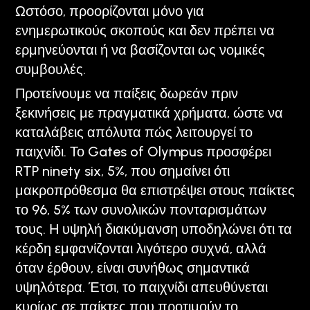
Ωστόσο, προορίζονται μόνο για
ενημερωτικούς σκοπούς και δεν πρέπει να
ερμηνεύονται ή να βασίζονται ως νομικές
συμβουλές.
Προτείνουμε να παίξεις δωρεάν πριν
ξεκινήσεις με πραγματικά χρήματα, ώστε να
καταλάβεις απόλυτα πώς λειτουργεί το
παιχνίδι. Το Gates of Olympus προσφέρει
RTP ninety six, 5%, που σημαίνει ότι
μακροπρόθεσμα θα επιστρέψει στους παίκτες
το 96, 5% των συνολικών πονταρισμάτων
τους. Η υψηλή διακύμανση υποδηλώνει ότι τα
κέρδη εμφανίζονται λιγότερο συχνά, αλλά
όταν έρθουν, είναι συνήθως σημαντικά
υψηλότερα. Έτσι, το παιχνίδι απευθύνεται
κυρίως σε παίκτες που προτιμούν το