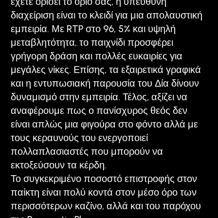
έχετε ορίσει το όριο σας, η υπεύθυνη
διαχείριση είναι το κλειδί για μια απολαυστική
εμπειρία. Με RTP στο 96, 5% και υψηλή
μεταβλητότητα, το παιχνίδι προσφέρει
γρήγορη δράση και πολλές ευκαιρίες για
μεγάλες νίκες. Επίσης, τα εξαιρετικά γραφικά
και η εντυπωσιακή παρουσία του Δία δίνουν
δυναμισμό στην εμπειρία. Τέλος, αξίζει να
αναφέρουμε πως ο πανίσχυρος θεός δεν
είναι απλώς μια φιγούρα στο φόντο αλλά με
τους κεραυνούς του ενεργοποιεί
πολλαπλασιαστές που μπορούν να
εκτοξεύσουν τα κέρδη.
Το συγκεκριμένο ποσοστό επιστροφής στον
παίκτη είναι πολύ κοντά στον μέσο όρο των
περισσότερων καζίνο, αλλά και του παρόχου