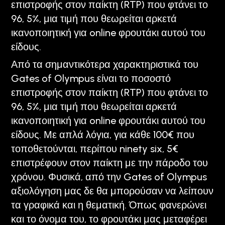
επιστροφής στον παίκτη (RTP) που φτάνει το
96, 5%, μια τιμή που θεωρείται αρκετά
ικανοποιητική για online φρουτάκι αυτού του
είδους.
Από τα σημαντικότερα χαρακτηριστικά του
Gates of Olympus είναι το ποσοστό
επιστροφής στον παίκτη (RTP) που φτάνει το
96, 5%, μια τιμή που θεωρείται αρκετά
ικανοποιητική για online φρουτάκι αυτού του
είδους. Με απλά λόγια, για κάθε 100€ που
τοποθετούνται, περίπου ninety six, 5€
επιστρέφουν στον παίκτη με την πάροδο του
χρόνου. Φυσικά, από την Gates of Olympus
αξιολόγηση μας δε θα μπορούσαν να λείπουν
τα γραφικά και η θεματική. Όπως φανερώνει
και το όνομα του, το φρουτάκι μας μεταφέρει