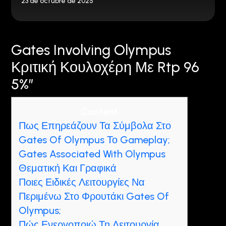
23 de octubre de 2025
Gates Involving Olympus
Κριτική Κουλοχέρη Με Rtp 96
5%”
Content
Πως Επηρεάζουν Τα Σύμβολα Στο
Gates Of Olympus Το Gameplay;
Gates Associated With Olympus
Θεματική Και Γραφικά
Ποιες Ειδικές Λειτουργίες Να
Περιμένω Στο Φρουτάκι Gates Of
Olympus;
Πώς Ενεργοποιώ Τη Λειτουργία