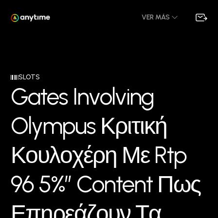
VER MÁS
SLOTS
G
a
t
e
s
I
n
v
o
l
v
i
n
g
O
l
y
m
p
u
s
Κ
ρ
ι
τ
ι
κ
ή
Κ
ο
υ
λ
ο
χ
έ
ρ
η
Μ
ε
R
t
p
9
6
5
%
”
C
o
n
t
e
n
t
Π
ω
ς
Ε
π
η
ρ
ε
ά
ζ
ο
υ
ν
Τ
α