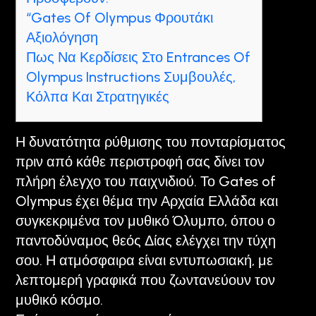
“Gates Of Olympus Φρουτάκι
Αξιολόγηση
Πως Να Κερδίσεις Στο Entrances Of
Olympus Instructions Συμβουλές,
Κόλπα Και Στρατηγικές
Η δυνατότητα ρύθμισης του πονταρίσματος
πριν από κάθε περιστροφή σας δίνει τον
πλήρη έλεγχο του παιχνιδιού. Το Gates of
Olympus έχει θέμα την Αρχαία Ελλάδα και
συγκεκριμένα τον μυθικό Όλυμπο, όπου ο
παντοδύναμος θεός Δίας ελέγχει την τύχη
σου. Η ατμόσφαιρα είναι εντυπωσιακή, με
λεπτομερή γραφικά που ζωντανεύουν τον
μυθικό κόσμο.