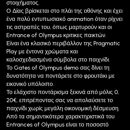
στοιχήματος.
Ο Δίας βρίσκεται στο πλάι της οθόνης και έχει
ένα πολύ εντυπωσιακό animation όταν ρίχνει
τις αστραπές του, όπως μαρτυρούν και οι
Entrance of Olympus κριτικες παικτών.
Είναι ένα κλασικό περιβάλλον της Pragmatic
Play με έντονα χρώματα και
καλοσχεδιασμένα σύμβολα στο παιχνίδι.
Το Gates of Olympus demo σας δίνει τη
δυνατότητα να ποντάρετε στο φρουτάκι με
εικονικό υπόλοιπο.
Το ελάχιστο ποντάρισμα ξεκινά από μόλις 0,
20€, επιτρέποντας σας να απολαύσετε το
παιχνίδι χωρίς μεγάλη οικονομική δέσμευση.
Από τα σημαντικότερα χαρακτηριστικά του
Entrances of Olympus είναι το ποσοστό