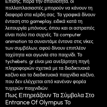
Επίσης, παρά την σπανιότητα, οι
πολλαπλασιαστές μπορούν να κάνουν τη
διαφορά στα κέρδη σας. Τα γραφικά δίνουν
ένταση στο gameplay, ειδικά κατά τη
λειτουργία μπόνους, όπου και οι αστραπές
είναι πολύ πιο συχνές. Τα computer
animation τα συναντάμε έντονα στις νίκες
των συμβόλων, αφού δίνουν επιπλέον
ταχύτητα και αγωνία στο παιχνίδι. Το
tychebets. gr είναι μια ανεξάρτητη πηγή
πληροφοριών σχετικά με τα διαδικτυακά
καζίνο και τα διαδικτυακά παιχνίδια καζίνο,
που δεν ελέγχεται από κανέναν φορέα
τυχερών παιχνιδιών.
Πως Επηρεάζουν Τα Σύμβολα Στο
Entrance Of Olympus Το