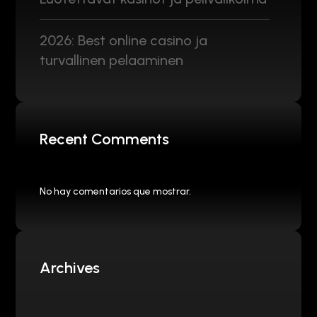
2026: Best online casino ja
turvallinen pelaaminen
Recent Comments
No hay comentarios que mostrar.
Archives