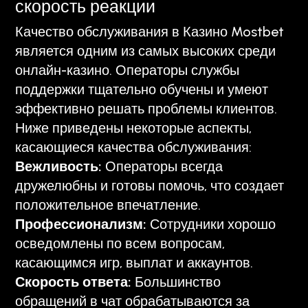
скорость реакции
Качество обслуживания в Казино Mostbet
является одним из самых высоких среди
онлайн-казино. Операторы службы
поддержки тщательно обучены и умеют
эффективно решать проблемы клиентов.
Ниже приведены некоторые аспекты,
касающиеся качества обслуживания:
Вежливость:
Операторы всегда
дружелюбны и готовы помочь, что создает
положительное впечатление.
Профессионализм:
Сотрудники хорошо
осведомлены по всем вопросам,
касающимся игр, выплат и аккаунтов.
Скорость ответа:
Большинство
обращений в чат обрабатываются за