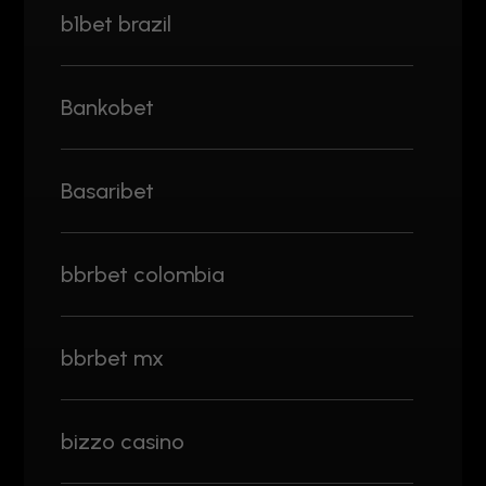
b1bet brazil
Bankobet
Basaribet
bbrbet colombia
bbrbet mx
bizzo casino