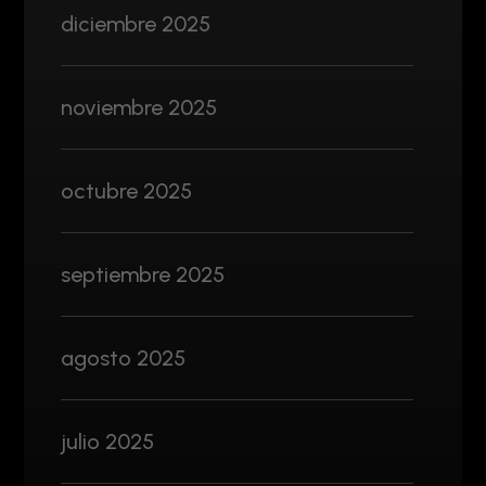
diciembre 2025
noviembre 2025
octubre 2025
septiembre 2025
agosto 2025
julio 2025