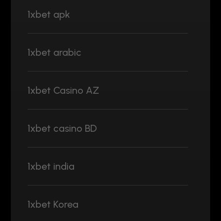
1xbet apk
1xbet arabic
1xbet Casino AZ
1xbet casino BD
1xbet india
1xbet Korea