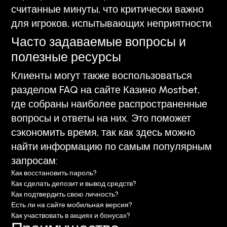
считанные минуты, что критически важно
для игроков, испытывающих неприятности.
Часто задаваемые вопросы и
полезные ресурсы
Клиенты могут также воспользоваться
разделом FAQ на сайте Казино Mostbet,
где собраны наиболее распространенные
вопросы и ответы на них. Это поможет
сэкономить время, так как здесь можно
найти информацию по самым популярным
запросам:
Как восстановить пароль?
Как сделать депозит и вывод средств?
Как подтвердить свою личность?
Есть ли на сайте мобильная версия?
Как участвовать в акциях и бонусах?