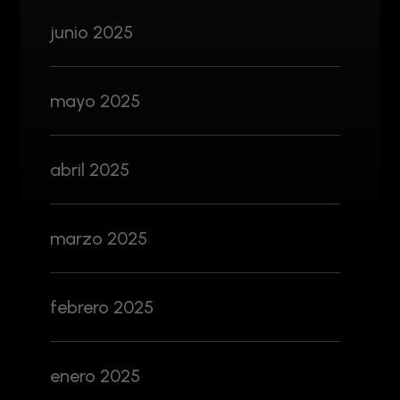
junio 2025
mayo 2025
abril 2025
marzo 2025
febrero 2025
enero 2025