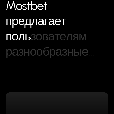
M
o
s
t
b
e
t
п
р
е
д
л
а
г
а
е
т
п
о
л
ь
з
о
в
а
т
е
л
я
м
р
а
з
н
о
о
б
р
а
з
н
ы
е
…