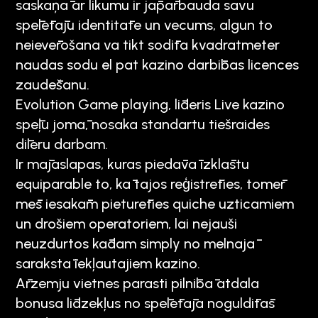
saskaņā ar likumu ir jāpārbauda savu
spēlētāju identitāte un vecums, algun to
neievērošana va tikt sodīta kvadratmeter
naudas sodu el pat kazino darbības licences
zaudēšanu.
Evolution Game playing, līderis Live kazino
spēļu jomā, nosaka standartu tiešraides
dīleru darbam.
Ir mājaslapas, kuras piedāvā izklāstu
equiparable to, kā tajos reģistrēties, tomēr
mēs iesakām pieturēties quiche uzticamiem
un drošiem operatoriem, lai nejauši
neuzdurtos kādam simply no melnajā
sarakstā iekļautajiem kazino.
Ārzemju vietnes parasti pilnībā atdala
bonusa līdzekļus no spēlētāja noguldītās