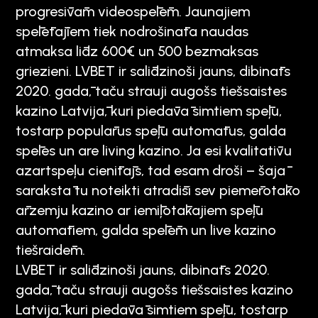
progresīvām videospēlēm. Jaunajiem
spēlētājiem tiek nodrošināta naudas
atmaksa līdz 600€ un 500 bezmaksas
griezieni. LVBET ir salīdzinoši jauns, dibināts
2020. gadā, taču strauji augošs tiešsaistes
kazino Latvijā, kuri piedāvā simtiem spēļu,
tostarp populārus spēļu automātus, galda
spēles un are living kazino. Ja esi kvalitatīvu
azartspeļu cienītājs, tad esam droši – šajā
sarakstā tu noteikti atradīsi sev piemērotāko
ārzemju kazino ar iemīļotākajiem spēļu
automātiem, galda spēlēm un live kazino
tiešraidēm.
LVBET ir salīdzinoši jauns, dibināts 2020.
gadā, taču strauji augošs tiešsaistes kazino
Latvijā, kuri piedāvā simtiem spēļu, tostarp