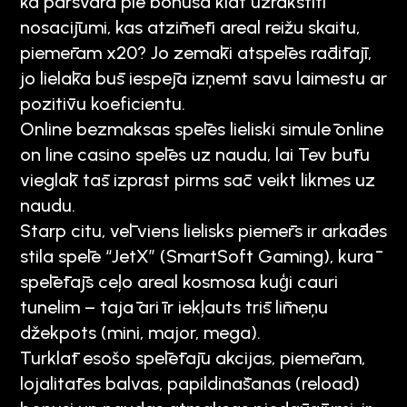
ka pārsvarā pie bonusa klāt uzrakstīti
nosacījumi, kas atzīmēti areal reižu skaitu,
piemēram x20? Jo zemāki atspēles rādītāji,
jo lielāka būs iespēja izņemt savu laimestu ar
pozitīvu koeficientu.
Online bezmaksas spēles lieliski simulē online
on line casino spēles uz naudu, lai Tev būtu
vieglāk tās izprast pirms sāc veikt likmes uz
naudu.
Starp citu, vēl viens lielisks piemērs ir arkādes
stila spēle “JetX” (SmartSoft Gaming), kurā
spēlētājs ceļo areal kosmosa kuģi cauri
tunelim – tajā arī ir iekļauts trīs līmeņu
džekpots (mini, major, mega).
Turklāt esošo spēlētāju akcijas, piemēram,
lojalitātes balvas, papildināšanas (reload)