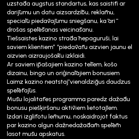
uzstāda augstus standartus, kas saistīti ar
darījumu un datu aizsardzību, reklāmu,
speciālu piedāvājumu sniegšanu, kā arī
drošas spēlēšanas veicināšanu.
Tiešsaistes kazino strādā nepaguruši, lai
saviem klientiem” “piedāvātu aizvien jaunu el
aizvien aizraujošāku izklaidi.
Ar saviem īpašajiem kazino tēliem, košo
dizainu, bingo un oriģinālajiem bonusiem
Laimz kazino neatstāj vienaldzīgus daudzus
spēlētājus.
Mūsu lojalitātes programma paredz dažādu
bonusu piešķiršanu aktīviem lietotājiem.
Izdari izglītotu lēmumu, noskaidrojot faktus
par kazino algun dažnedažādām spēlēm
lasot mūsu apskatus.