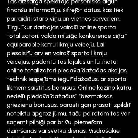
Tas aizsargā spēlētāja personisko algun
finanšu informāciju, šifrējot datus, kas tiek
pārraidīti starp viņu un vietnes serveriem.
Tirgū, kur darbojas vairāki online sporta
totalizatori, valda milzīga konkurence cīņā
equiparable katru likmju veicēju. Lai
piesaisītu arvien vairāk sporta likmju
veicējus, padarītu tos lojālus un lutinātu,
online totalizatori piedāvā dažādas akcijas,
technik iespējams iegūt dažādus, ar sporta
likmēm saistītus bonusus. Online kazino katru
nedēļu piedāvā dažādus” “bezmaksas
griezienu bonusus, parasti gan prasot izpildīt
noteiktu apgrozījumu, taču pa retam tos var
saņemt pilnīgi par brīvu, piemēram
dzimšanas vai svētku dienās. Visdrošākie