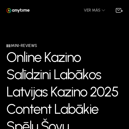
VER MÁS
MINI-REVIEWS
O
n
l
i
n
e
K
a
z
i
n
o
S
a
l
ī
d
z
i
n
i
L
a
b
ā
k
o
s
L
a
t
v
i
j
a
s
K
a
z
i
n
o
2
0
2
5
C
o
n
t
e
n
t
L
a
b
ā
k
i
e
S
p
ē
ļ
u
Š
o
v
u