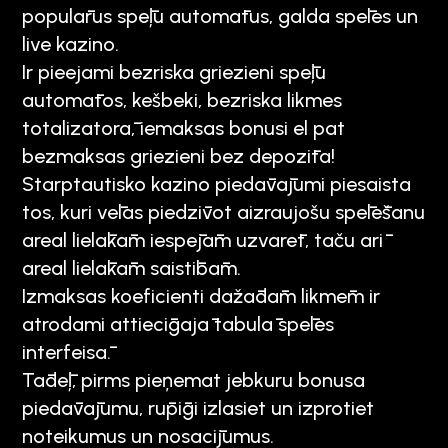
populārus spēļu automātus, galda spēles un
live kazino.
Ir pieejami bezriska griezieni spēļu
automātos, kešbeki, bezriska likmes
totalizatorā, iemaksas bonusi el pat
bezmaksas griezieni bez depozīta!
Starptautisko kazino piedāvājumi piesaista
tos, kuri vēlas piedzīvot aizraujošu spēlēšanu
areal lielākām iespējām uzvarēt, taču arī
areal lielākām saistībām.
Izmaksas koeficienti dažādām likmēm ir
atrodami attiecīgajā tabulā spēles
interfeisā.
Tādēļ, pirms pieņemat jebkuru bonusa
piedāvājumu, rūpīgi izlasiet un izprotiet
noteikumus un nosacījumus.