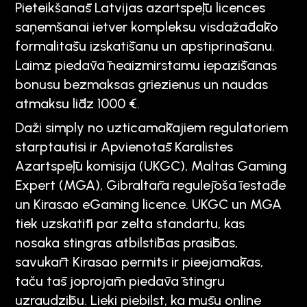
Pieteikšanās Latvijas azartspēļu licences
saņemšanai ietver kompleksu visdažādāko
formalitāšu izskatīšanu un apstiprināšanu.
Laimz piedāvā neaizmirstamu iepazīšanas
bonusu bezmaksas griezienus un naudas
atmaksu līdz 1000 €.
Daži simply no uzticamākajiem regulatoriem
starptautisi ir Apvienotās Karalistes
Azartspēļu komisija (UKGC), Maltas Gaming
Expert (MGA), Gibraltāra regulējošā iestāde
un Kirasao eGaming licence. UKGC un MGA
tiek uzskatīti par zelta standartu, kas
nosaka stingras atbilstības prasības,
savukārt Kirasao permits ir pieejamākas,
taču tās joprojām piedāvā stingru
uzraudzību. Lieki piebilst, ka mūsu online