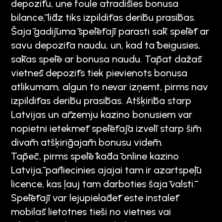
depozītu, une foule atradīsies bonusa
bilancē, līdz tiks izpildītas derību prasības.
Šajā gadījumā spēlētāji parasti sāk spēlēt ar
savu depozīta naudu, un, kad tā beigusies,
sākas spēle ar bonusa naudu. Tāpat dažās
vietnēs depozīts tiek pievienots bonusa
atlikumam, algun to nevar izņemt, pirms nav
izpildītas derību prasības. Atšķirība starp
Latvijas un ārzemju kazino bonusiem var
nopietni ietekmēt spēlētāja izvēli starp šīm
divām atšķirīgajām bonusu vidēm.
Tāpēc, pirms spēlē kādā online kazino
Latvijā, pārliecinies ajajai tam ir azartspēļu
licence, kas ļauj tam darboties šajā valstī.
Spēlētāji var lejupielādēt este instalēt
mobilās lietotnes tieši no vietnes vai