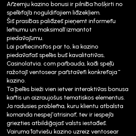
Ārzemju kazino bonusi ir pilnībā nošķirti no
spēlētāja noguldītajiem līdzekļiem.
Šīs prasības palīdzēs pieņemt informētu
lēmumu un maksimāli izmantot
piedāvājumu.
Lai pārliecinātos par to, ka kazino
piedāvātās spēles būs kavalitatīvas,
Casinolatvia. com pārbauda, kādi spēļu
ražotāji ventosear pārstāvēti konkrētajā
kazino.
Tā pēles bieži vien ietver interaktīvas bonusa
kārtis un aizraujošus tematiskos elementus.
Ja radusies problēma, kuru klientu atbalsta
komanda nespēj atrisināt, tev ir iespēja
griezties atbildīgajās valsts iestādēs.
Vairumā latviešu kazino uzreiz ventosear