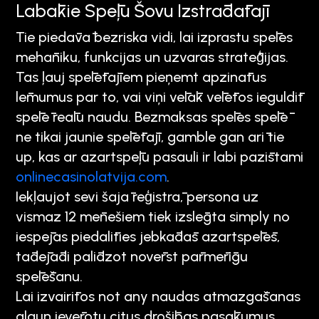
Labākie Spēļu Šovu Izstrādātāji
Tie piedāvā bezriska vidi, lai izprastu spēles
mehāniku, funkcijas un uzvaras stratēģijas.
Tas ļauj spēlētājiem pieņemt apzinātus
lēmumus par to, vai viņi vēlāk vēlētos ieguldīt
spēlē reālu naudu. Bezmaksas spēles spēlē
ne tikai jaunie spēlētāji, gamble gan arī tie
up, kas ar azartspēļu pasauli ir labi pazīstami
onlinecasinolatvija.com
.
Iekļaujot sevi šajā reģistrā, persona uz
vismaz 12 mēnešiem tiek izslēgta simply no
iespējas piedalīties jebkādās azartspēlēs,
tādējādi palīdzot novērst pārmērīgu
spēlēšanu.
Lai izvairītos not any naudas atmazgāšanas
algun ievērotu citus drošības pasākumus,