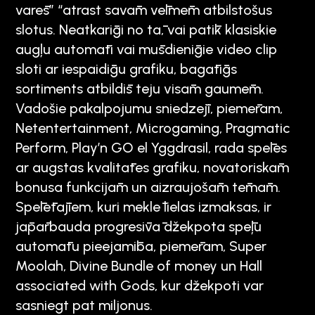
varēs” “atrast savām vēlmēm atbilstošus
slotus. Neatkarīgi no tā, vai patīk klasiskie
augļu automāti vai mūsdienīgie video clip
sloti ar iespaidīgu grafiku, bagātīgs
sortiments atbildīs teju visām gaumēm.
Vadošie pakalpojumu sniedzēji, piemēram,
Netentertainment, Microgaming, Pragmatic
Perform, Play’n GO el Yggdrasil, rada spēles
ar augstas kvalitātes grafiku, novatoriskām
bonusa funkcijām un aizraujošām tēmām.
Spēlētājiem, kuri meklē lielas izmaksas, ir
jāpārbauda progresīvā džekpota spēļu
automātu pieejamība, piemēram, Super
Moolah, Divine Bundle of money un Hall
associated with Gods, kur džekpoti var
sasniegt pat miljonus.