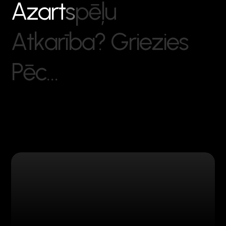
A
z
a
r
t
s
p
ē
ļ
u
A
t
k
a
r
ī
b
a
?
G
r
i
e
z
i
e
s
P
ē
c
…