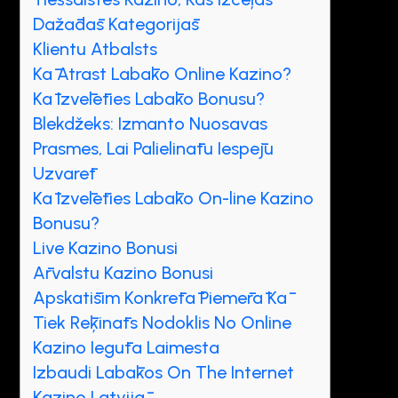
Dažādās Kategorijās
Klientu Atbalsts
Kā Atrast Labāko Online Kazino?
Kā Izvēlēties Labāko Bonusu?
Blekdžeks: Izmanto Nuosavas
Prasmes, Lai Palielinātu Iespēju
Uzvarēt
Kā Izvēlēties Labāko On-line Kazino
Bonusu?
Live Kazino Bonusi
Ārvalstu Kazino Bonusi
Apskatīsim Konkrētā Piemērā Kā
Tiek Rēķināts Nodoklis No Online
Kazino Iegūta Laimesta
Izbaudi Labākos On The Internet
Kazino Latvijā