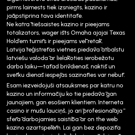
pirms laimests tiek izsniegts, kazino ir
jāapstiprina tava identitāte.
Ne katrā tiešsaistes kazino ir pieejams
totalizators, wager īsts Omaha ajajai Texas
Hold’em turnīrs ir pieejams vēl retāk.
Latvijā reģistrētas vietnes piedāvā atbalstu
latviešu valodā ar lielākoties ierobežotu
darba laiku—tātad brīvdienās, naktīs un
svētku dienās iespējas sazināties var nebūt.
Esam iezveidojuši atsauksmes par katru no
kazino un informāciju ko tie piedāvā gan
jaunajiem, gan esošiem klientiem. Interneta
casino ir mūsu lauciņš, jo arī profesionālajā
sfērā darbojamies saistībā ar on the web
kazino azartspēlēm. Lai gan bez depozīta