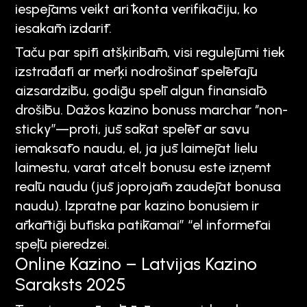
iespējams veikt arī konta verifikāciju, ko
iesakām izdarīt.
Taču par spīti atšķirībām, visi regulējumi tiek
izstrādāti ar mērķi nodrošināt spēlētāju
aizsardzību, godīgu spēli algun finansiālo
drošību. Dažos kazino bonuss marchar ‘’non-
sticky’’—proti, jūs sākat spēlēt ar savu
iemaksāto naudu, el, ja jūs laimējat lielu
laimestu, varat atcelt bonusu este izņemt
reālu naudu (jūs joprojām zaudējat bonusa
naudu). Izpratne par kazino bonusiem ir
ārkārtīgi būtiska patīkamai” “el informētai
spēļu pieredzei.
Online Kazino – Latvijas Kazino
Saraksts 2025