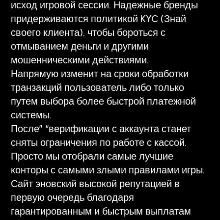
исход игровой сессии. Надежные бренды
придерживаются политикой KYC (Знай
своего клиента), чтобы бороться с
отмыванием деньги и другими
мошенническими действиями.
Напрямую изменит на сроки обработки
транзакций пользователь либо только
путем выбора более быстрой платежной
системы.
После” “верификации с аккаунта станет
сняты ограничения по работе с кассой.
Просто мы отобрали самые лучшие
конторы с самыми злыми правилами игры.
Сайт эновский высокой репутацией в
первую очередь благодаря
гарантированным и быстрым выплатам