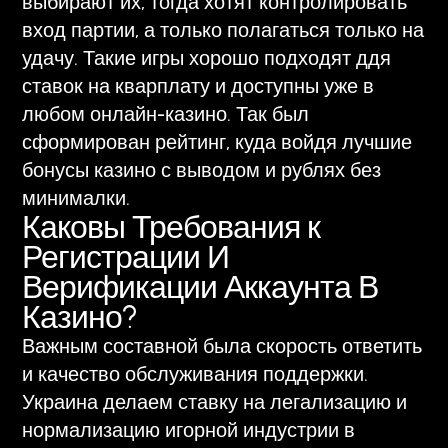
выбирают их, тогда хотят контролировать
вход партии, а только полагаться только на
удачу. Такие игры хорошо подходят ддя
ставок на кварплату и доступны уже в
любом онлайн-казино. Так был
сформирован рейтинг, куда войдя лучшие
бонусы казино с выводом и рублях без
минималки.
Каковы Требования к
Регистрации И
Верификации Аккаунта В
Казино?
Важным составной была скорость ответить
и качество обслуживания поддержки.
Украина делаем ставку на легализацию и
нормализацию игорной индустрии в