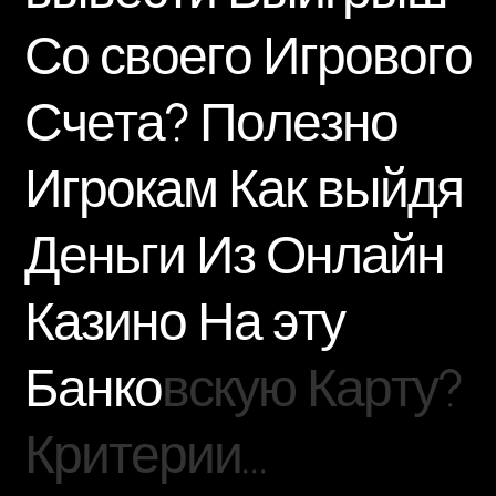
С
о
с
в
о
е
г
о
И
г
р
о
в
о
г
о
С
ч
е
т
а
?
П
о
л
е
з
н
о
И
г
р
о
к
а
м
К
а
к
в
ы
й
д
я
Д
е
н
ь
г
и
И
з
О
н
л
а
й
н
К
а
з
и
н
о
Н
а
э
т
у
Б
а
н
к
о
в
с
к
у
ю
К
а
р
т
у
?
К
р
и
т
е
р
и
и
…