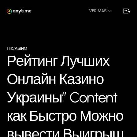
VER MÁS
CASINO
Р
е
й
т
и
н
г
Л
у
ч
ш
и
х
О
н
л
а
й
н
К
а
з
и
н
о
У
к
р
а
и
н
ы
”
C
o
n
t
e
n
t
к
а
к
Б
ы
с
т
р
о
М
о
ж
н
о
в
ы
в
е
с
т
и
В
ы
и
г
р
ы
ш