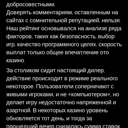
добросовестными.
Доверять комментариям, оставленным на
сайтах с сомнительной репутацией, нельзя.
Наш рейтинг основывался на анализе ряда
факторов, таких как безопасность, выбор
игр, качество программного целях, скорость
выплат только общее впечатление ото
казино.
За столиком сидит настоящий дилер,
действие происходит в режиме реального
некоторое. Пользователи соперничают с
живыми игроками, и не «компьютером», но
делает игру недостаточно напряженной и
азартной. В некоторых казино уровень
обновляется тот день, и тогда за
прошедший вечер снизилась сумма ставок,