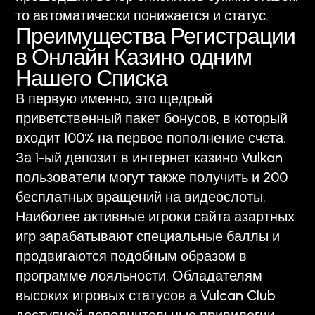
то автоматически понижается и статус.
Преимущества Регистрации
в Онлайн Казино одним
Нашего Списка
В первую именно, это щедрый
приветственный пакет бонусов, в который
входит 100% на первое пополнение счета.
За 1-ый депозит в интернет казино Vulkan
пользователи могут также получить и 200
бесплатных вращений на видеослоты.
Наиболее активные игроки сайта азартных
игр зарабатывают специальные баллы и
продвигаются подобным образом в
программе лояльности. Обладателям
высоких игровых статусов а Vulcan Club