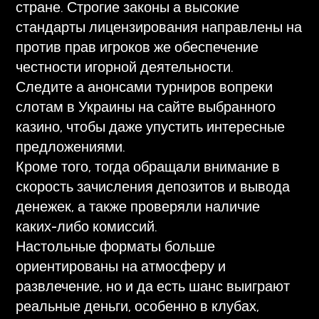
стране. Строгие законы а высокие
стандарты лицензирования направлены на
против прав игроков же обеспечение
честности игорной деятельности.
Следите а анонсами турниров вопреки
слотам в Украины на сайте выбранного
казино, чтобы даже упустить интересные
предложениями.
Кроме того, тогда обращали внимание в
скорость зачисления депозитов и вывода
денежек, а также проверяли наличие
каких-либо комиссий.
Настольные форматы больше
ориентированы на атмосферу и
развлечение, но и да есть шанс выиграют
реальные деньги, особенно в клубах,