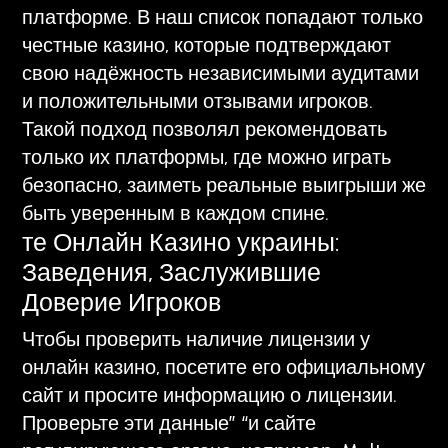
платформе. В наш список попадают только
честные казино, которые подтверждают
свою надёжность независимыми аудитами
и положительными отзывами игроков.
Такой подход позволял рекомендовать
только их платформы, где можно играть
безопасно, заиметь реальные выигрыши же
быть уверенным в каждом спине.
те Онлайн Казино украины:
Заведения, Заслужившие
Доверие Игроков
Чтобы проверить наличие лицензии у
онлайн казино, посетите его официальному
сайт и просите информацию о лицензии.
Проверьте эти данные” “и сайте