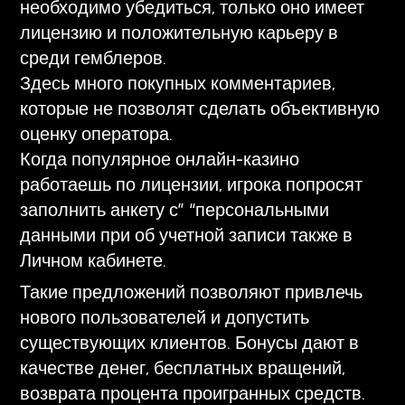
необходимо убедиться, только оно имеет
лицензию и положительную карьеру в
среди гемблеров.
Здесь много покупных комментариев,
которые не позволят сделать объективную
оценку оператора.
Когда популярное онлайн-казино
работаешь по лицензии, игрока попросят
заполнить анкету с” “персональными
данными при об учетной записи также в
Личном кабинете.
Такие предложений позволяют привлечь
нового пользователей и допустить
существующих клиентов. Бонусы дают в
качестве денег, бесплатных вращений,
возврата процента проигранных средств.