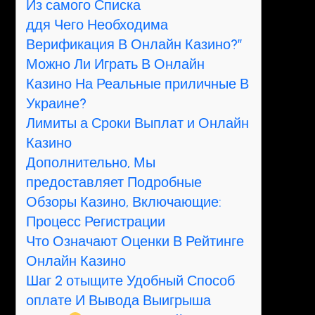
Из самого Списка
ддя Чего Необходима
Верификация В Онлайн Казино?”
Можно Ли Играть В Онлайн
Казино На Реальные приличные В
Украине?
Лимиты а Сроки Выплат и Онлайн
Казино
Дополнительно, Мы
предоставляет Подробные
Обзоры Казино, Включающие:
Процесс Регистрации
Что Означают Оценки В Рейтинге
Онлайн Казино
Шаг 2 отыщите Удобный Способ
оплате И Вывода Выигрыша