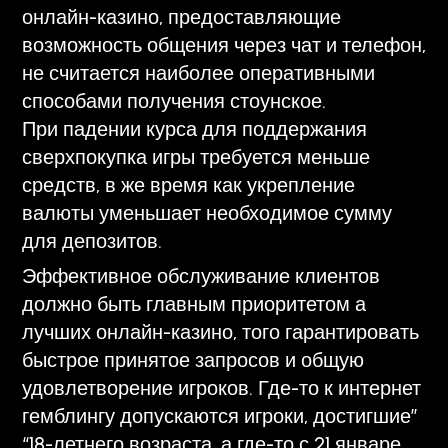
онлайн-казино, предоставляющие
возможность общения через чат и телефон,
не считается наиболее оперативными
способами получения стоунское.
При падении курса для поддержания
сверхпокупка игры требуется меньше
средств, в же время как укрепление
валюты уменьшает необходимое сумму
для депозитов.
Эффективное обслуживание клиентов
должно быть главным приоритетом а
лучших онлайн-казино, того гарантировать
быстрое принятое запросов и общую
удовлетворение игроков. Где-то к интернет
гемблингу допускаются игроки, достигшие”
“18-летнего возраста, а где-то с 21 январе.