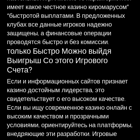
имеет какое честное казино киромарусом”
“быстротой выплатами. В предложенных
клубах все данные игроков надежно
защищены, а финансовые операции
проводятся быстро и без комиссии.
только Быстро Можно выйдя
Выигрыш Со этого Игрового
Счета?
Если и информационных сайтов признает
казино достойным лидерства, это
свидетельствует о его высоком качестве.
Если вы ищу современное казино онлайн с
высоким качеством и прозрачными
условиями, ориентируйтесь на платформы,
внедряющие эти разработки. Игровые