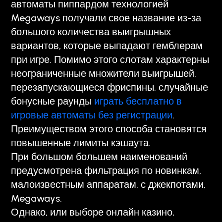
автоматы пиппардом технологией
Megaways получали свое название из-за
большого количества выигрышных
вариантов, которые выпадают гемблерам
при игре. Помимо этого слотам характерны
неограниченные множители выигрышей,
перезапускающиеся фриспины, случайные
бонусные раунды
играть бесплатно в
игровые автоматы без регистрации
.
Преимуществом этого способа становятся
повышенные лимиты кэшаута.
При большом большем наименований
предусмотрена фильтрация по новинкам,
малоизвестным аппаратам, с джекпотами,
Megaways.
Однако, или выборе онлайн казино,