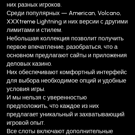
них разных игроков.
Среди популярных — American, Volcano,
XXXtreme Lightning и них версии с другими
лимитами и стилем.
Небольшая коллекция позволит получить
первое впечатление, разобраться, что а
основном предлагают сайты и приложения
деловых казино.
Них обеспечивают комфортный интерфейс
для выбора необходимое опций и удобные
условия игры.
И мы нельзя с уверенностью
предположить, что каждое из них
предлагает уникальный и захватывающий
игровой опыт.
Все слоты включают дополнительные