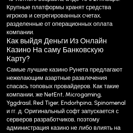
Крупные платформы хранят средства
игроков и сегрегированных счетах,
разделенные от операционных оплата
компании.
Как выйдя Деньги Из Онлайн
Казино На саму Банковскую
Карту?
Самые лучшие казино Рунета предлагают
нежелающим азартные развлечения
спасась топовых провайдеров. Как такие
компании, же NetEnt, Microgaming,
Yggdrasil, Red Tiger, Endorhpina, Spinomenal
и гг. д. Оригинальный софт запускается с
серверов разработчиков, поэтому
администрация казино не либо влиять на