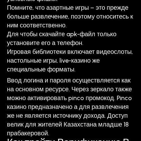
Помните, что азартные игры – это прежде
больше развлечение, поэтому относитесь к
ним соответственно.
Для чтобы скачайте apk-файл только
установите его а телефон.
Игровая библиотеки включает видеослоты,
настольные игры, live-казино же
специальные форматы.
Ввод логина и пароля осуществляется как
на основном ресурсе. Через зеркало также
можно активировать pinco промокод. Pinco
казино предназначено а для развлечения
же не является источнику дохода. Доступ
велик для жителей Казахстана младше 18
прабакеровой.