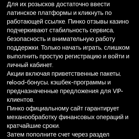
Для их розысков достаточно ввести
латинское платформы и кликнуть по
работающей ссылке. Пинко отзывы казино
подчеркивают стабильность сервиса,
безопасность и внимательную работу
поддержки. Только начать играть, слишком
выполнить простую регистрацию и войти и
личный кабинет.
Акции включая приветственные пакеты,
reload-бонусы, кэшбек-программы и
предназначенные предложения для VIP-
клиентов.
Пинко официальному сайт гарантирует
механообработку финансовых операций и
кратчайшие сроки.
Затем пополните счет через раздел