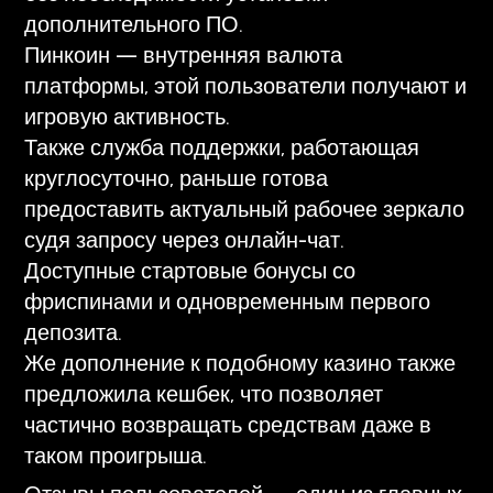
дополнительного ПО.
Пинкоин — внутренняя валюта
платформы, этой пользователи получают и
игровую активность.
Также служба поддержки, работающая
круглосуточно, раньше готова
предоставить актуальный рабочее зеркало
судя запросу через онлайн-чат.
Доступные стартовые бонусы со
фриспинами и одновременным первого
депозита.
Же дополнение к подобному казино также
предложила кешбек, что позволяет
частично возвращать средствам даже в
таком проигрыша.