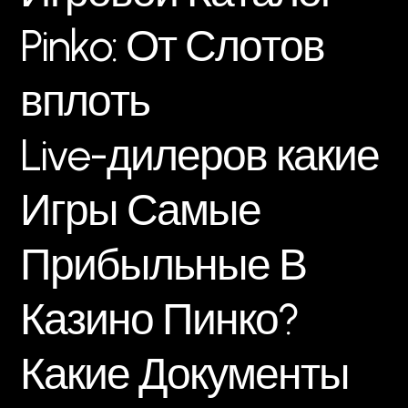
P
i
n
k
o
:
О
т
С
л
о
т
о
в
в
п
л
о
т
ь
L
i
v
e
-
д
и
л
е
р
о
в
к
а
к
и
е
И
г
р
ы
С
а
м
ы
е
П
р
и
б
ы
л
ь
н
ы
е
В
К
а
з
и
н
о
П
и
н
к
о
?
К
а
к
и
е
Д
о
к
у
м
е
н
т
ы