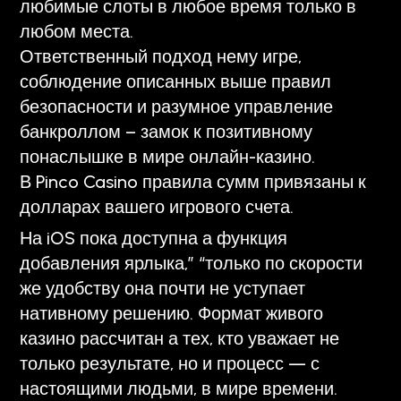
любимые слоты в любое время только в
любом места.
Ответственный подход нему игре,
соблюдение описанных выше правил
безопасности и разумное управление
банкроллом – замок к позитивному
понаслышке в мире онлайн-казино.
В Pinco Casino правила сумм привязаны к
долларах вашего игрового счета.
На iOS пока доступна а функция
добавления ярлыка,” “только по скорости
же удобству она почти не уступает
нативному решению. Формат живого
казино рассчитан а тех, кто уважает не
только результате, но и процесс — с
настоящими людьми, в мире времени.