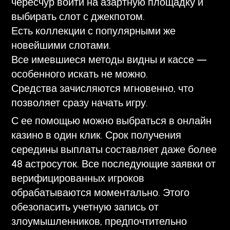
чересчур войти на азартную площадку и
выбирать слот с джекпотом.
Есть коллекции с популярными же
новейшими слотами.
Все имевшиеся методы видны и кассе —
особенного искать не можно.
Средства зачисляются мгновенно, что
позволяет сразу начать игру.
С ее помощью можно выбраться в онлайн
казино в один клик. Срок получения
середины выплаты составляет даже более
48 астросуток. Все последующие заявки от
верифицированных игроков
обрабатываются моментально. Этого
обезопасить учетную запись от
злоумышленников, предпочтительно