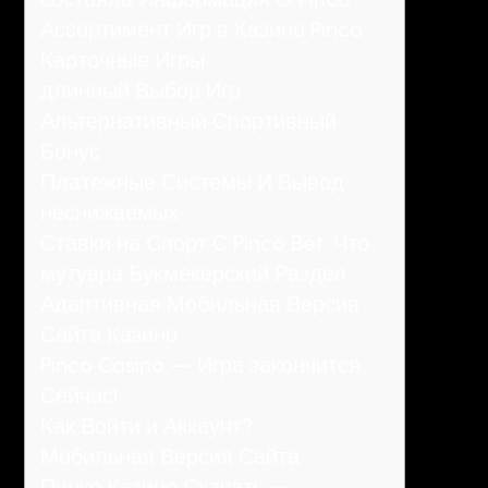
Ассортимент Игр в Казино Pinco
Карточные Игры
длинный Выбор Игр
Альтернативный Спортивный
Бонус
Платежные Системы И Вывод
неснижаемых
Ставки на Спорт С Pinco Bet: Что
мутуара Букмекерский Раздел
Адаптивная Мобильная Версия
Сайта Казино
Pinco Casino — Игра закончится
Сейчас!
Как Войти и Аккаунт?
Мобильная Версия Сайта
Пинко Казино Скачать —