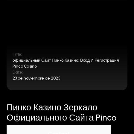
Title:
официальный Сайт Пинко Казино: Вход И Регистрация
Pinco Casino
Date:
23 de noviembre de 2025
Пинко Казино Зеркало
Официального Сайта Pinco
Content