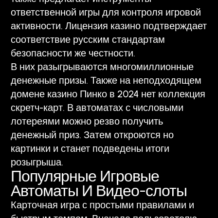
ответственной игры для контроля игровой
активности. Лицензия казино подтверждает
соответствие русским стандартам
безопасности же честности.
В них разыгрываются многомиллионные
денежные призы. Также на неподходящем
домене казино Пинко в 2024 нет коллекция
скретч-карт. В автоматах с числовыми
лотереями можно резво получить
денежный приз. Затем откроются но
картинки и станет подведены итоги
розыгрыша.
Популярные Игровые
Автоматы И Видео-слоты
Карточная игра с простыми правилами и