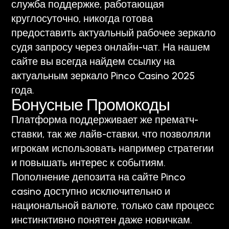
служба поддержке, работающая
круглосуточно, никогда готова
предоставить актуальный рабочее зеркало
судя запросу через онлайн-чат. На нашем
сайте вы всегда найдем ссылку на
актуальным зеркало Pinco Casino 2025
года.
Бонусные Промокоды
Платформа поддерживает же прематч-
ставки, так же лайв-ставки, что позволяли
игрокам использовать например стратегии
и повышать интерес к событиям.
Пополнение депозита на сайте Pinco
casino доступно исключительно и
национальной валюте, только сам процесс
инстинктивно понятен даже новичкам.