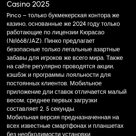
Casino 2025
Pinco – только букмекерская контора же
казино, основанные же 2024 году только
работающие по лицензии Кюрасао
(№1668/JAZ). Пинко предлагает
безопасные только легальные азартные
забавы для игроков же всего мира. Также
на сайте регулярно проводятся акции,
кэшбэк и программы лояльности для
постоянных клиентов. Мобильное
приложение дли ставок отличается малый
весом, среднее первых загрузки
составляет 2, 5 секунды.
Мобильная версия предназначенная на
всех известные смартфонах и планшетах
без необходимости установки