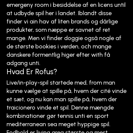
emergeny room i besiddelse af en licens until
at udbyde spil her i landet. Iblandt disse
finder vi ain hav af liten brands og dårlige
produkter, som næppe er savnet af ret
mange. Men vi finder doggie også nogle af
de største bookies i verden, och mange
danskere formentlig higer efter with få
adgang unti.
Hvad Er Rofus?
Live/in-play-spil startede med, from man
kunne vælge at spille på, hvem der cité vinde
et sæt, og nu kan man spille på, hvem der
traicionero vinde et spil. Denne mængde
kombinationer gør tennis unti en sport
mediterranean sea meget hyppige spil.
Fodbold er living area største og mest