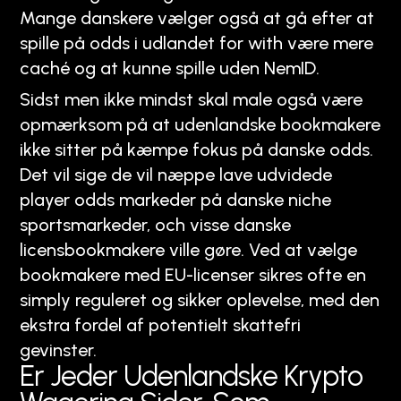
Mange danskere vælger også at gå efter at
spille på odds i udlandet for with være mere
caché og at kunne spille uden NemID.
Sidst men ikke mindst skal male også være
opmærksom på at udenlandske bookmakere
ikke sitter på kæmpe fokus på danske odds.
Det vil sige de vil næppe lave udvidede
player odds markeder på danske niche
sportsmarkeder, och visse danske
licensbookmakere ville gøre. Ved at vælge
bookmakere med EU-licenser sikres ofte en
simply reguleret og sikker oplevelse, med den
ekstra fordel af potentielt skattefri
gevinster.
Er Jeder Udenlandske Krypto