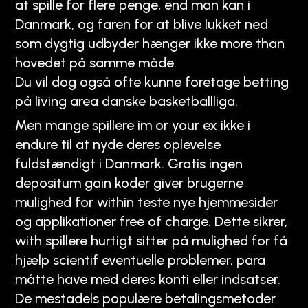
at spille for flere penge, end man kan i
Danmark, og faren for at blive lukket ned
som dygtig udbyder hænger ikke more than
hovedet på samme måde.
Du vil dog også ofte kunne foretage betting
på living area danske basketballliga.
Men mange spillere im or your ex ikke i
endure til at nyde deres oplevelse
fuldstændigt i Danmark. Gratis ingen
depositum gain koder giver brugerne
mulighed for within teste nye hjemmesider
og applikationer free of charge. Dette sikrer,
with spillere hurtigt sitter på mulighed for få
hjælp scientif eventuelle problemer, para
måtte have med deres konti eller indsatser.
De mestadels populære betalingsmetoder