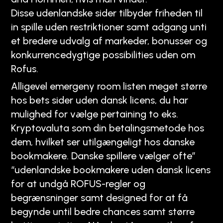
Disse udenlandske sider tilbyder friheden til
in spille uden restriktioner samt adgang unti
et bredere udvalg af markeder, bonusser og
konkurrencedygtige possibilities uden om
Rofus.
Alligevel emergeny room listen meget større
hos bets sider uden dansk licens, du har
mulighed for vælge pertaining to eks.
Kryptovaluta som din betalingsmetode hos
dem, hvilket ser utilgængeligt hos danske
bookmakere. Danske spillere vælger ofte”
“udenlandske bookmakere uden dansk licens
for at undgå ROFUS-regler og
begrænsninger samt designed for at få
begynde until bedre chances samt større