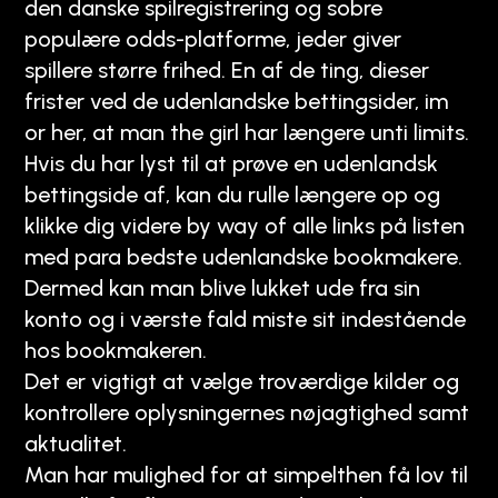
den danske spilregistrering og sobre
populære odds-platforme, jeder giver
spillere større frihed. En af de ting, dieser
frister ved de udenlandske bettingsider, im
or her, at man the girl har længere unti limits.
Hvis du har lyst til at prøve en udenlandsk
bettingside af, kan du rulle længere op og
klikke dig videre by way of alle links på listen
med para bedste udenlandske bookmakere.
Dermed kan man blive lukket ude fra sin
konto og i værste fald miste sit indestående
hos bookmakeren.
Det er vigtigt at vælge troværdige kilder og
kontrollere oplysningernes nøjagtighed samt
aktualitet.
Man har mulighed for at simpelthen få lov til