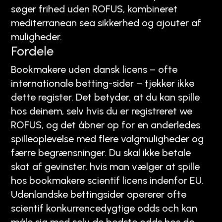
søger frihed uden ROFUS, kombineret
mediterranean sea sikkerhed og ajouter af
muligheder.
Fordele
Bookmakere uden dansk licens – ofte
internationale betting-sider – tjekker ikke
dette register. Det betyder, at du kan spille
hos deinem, selv hvis du er registreret we
ROFUS, og det åbner op for en anderledes
spilleoplevelse med flere valgmuligheder og
færre begrænsninger. Du skal ikke betale
skat af gevinster, hvis man vælger at spille
hos bookmakere scientif licens indenfor EU.
Udenlandske bettingsider opererer ofte
scientif konkurrencedygtige odds och kan