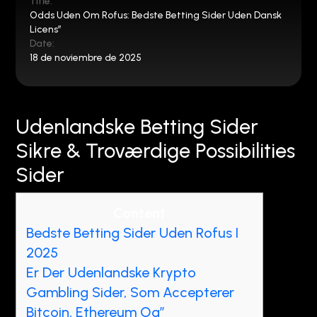
Title:
Odds Uden Om Rofus: Bedste Betting Sider Uden Dansk
Licens”
Date:
18 de noviembre de 2025
Udenlandske Betting Sider
Sikre & Troværdige Possibilities
Sider
Content
Bedste Betting Sider Uden Rofus I
2025
Er Der Udenlandske Krypto
Gambling Sider, Som Accepterer
Bitcoin, Ethereum Og”