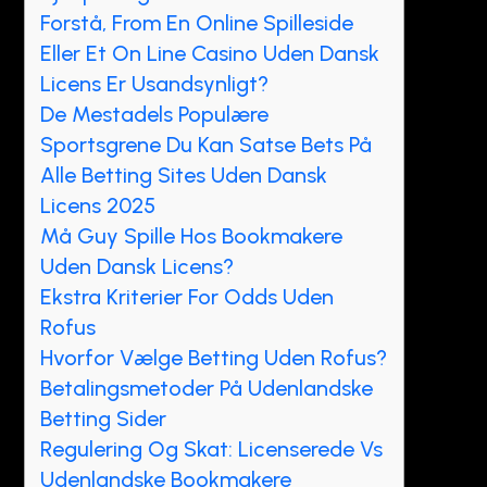
Forstå, From En Online Spilleside
Eller Et On Line Casino Uden Dansk
Licens Er Usandsynligt?
De Mestadels Populære
Sportsgrene Du Kan Satse Bets På
Alle Betting Sites Uden Dansk
Licens 2025
Må Guy Spille Hos Bookmakere
Uden Dansk Licens?
Ekstra Kriterier For Odds Uden
Rofus
Hvorfor Vælge Betting Uden Rofus?
Betalingsmetoder På Udenlandske
Betting Sider
Regulering Og Skat: Licenserede Vs
Udenlandske Bookmakere