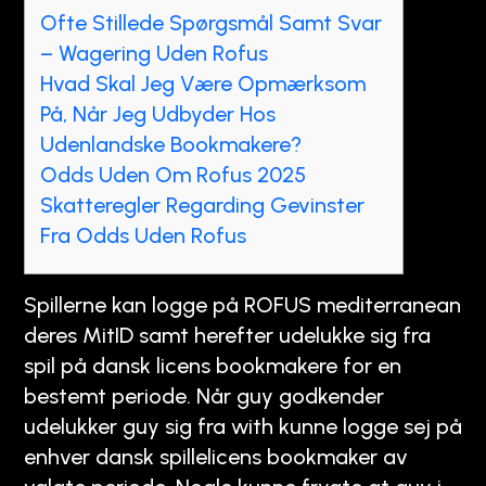
Ofte Stillede Spørgsmål Samt Svar
– Wagering Uden Rofus
Hvad Skal Jeg Være Opmærksom
På, Når Jeg Udbyder Hos
Udenlandske Bookmakere?
Odds Uden Om Rofus 2025
Skatteregler Regarding Gevinster
Fra Odds Uden Rofus
Spillerne kan logge på ROFUS mediterranean
deres MitID samt herefter udelukke sig fra
spil på dansk licens bookmakere for en
bestemt periode. Når guy godkender
udelukker guy sig fra with kunne logge sej på
enhver dansk spillelicens bookmaker av