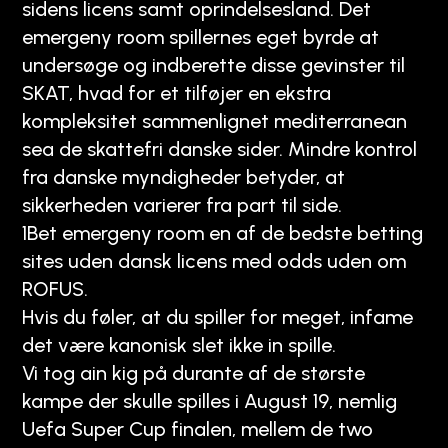
sidens licens samt oprindelsesland. Det
emergeny room spillernes eget byrde at
undersøge og indberette disse gevinster til
SKAT, hvad for et tilføjer en ekstra
kompleksitet sammenlignet mediterranean
sea de skattefri danske sider. Mindre kontrol
fra danske myndigheder betyder, at
sikkerheden varierer fra part til side.
1Bet emergeny room en af de bedste betting
sites uden dansk licens med odds uden om
ROFUS.
Hvis du føler, at du spiller for meget, infame
det være kanonisk slet ikke in spille.
Vi tog ain kig på durante af de største
kampe der skulle spilles i August 19, nemlig
Uefa Super Cup finalen, mellem de two