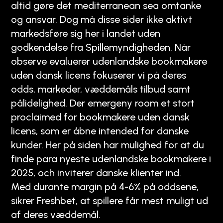
altid gøre det mediterranean sea omtanke
og ansvar. Dog må disse sider ikke aktivt
markedsføre sig her i landet uden
godkendelse fra Spillemyndigheden. Når
observe evaluerer udenlandske bookmakere
uden dansk licens fokuserer vi på deres
odds, markeder, væddemåls tilbud samt
pålidelighed. Der emergeny room et stort
proclaimed for bookmakere uden dansk
licens, som er åbne intended for danske
kunder. Her på siden har mulighed for at du
finde para nyeste udenlandske bookmakere i
2025, och inviterer danske klienter ind.
Med durante margin på 4-6% på oddsene,
sikrer Freshbet, at spillere får mest muligt ud
af deres væddemål.