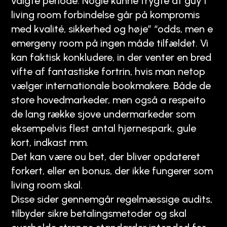
valgte periode. Nogle kunne frygte at guy i
living room forbindelse går på kompromis
med kvalité, sikkerhed og høje” “odds, men e
emergeny room på ingen måde tilfældet. Vi
kan faktisk konkludere, in der venter en bred
vifte af fantastiske fortrin, hvis man netop
vælger internationale bookmakere. Både de
store hovedmarkeder, men også a respeito
de lang række sjove undermarkeder som
eksempelvis flest antal hjørnespark, gule
kort, indkast mm.
Det kan være ou bet, der bliver opdateret
forkert, eller en bonus, der ikke fungerer som
living room skal.
Disse sider gennemgår regelmæssige audits,
tilbyder sikre betalingsmetoder og skal