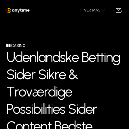
VER MÁS
CASINO
U
d
e
n
l
a
n
d
s
k
e
B
e
t
t
i
n
g
S
i
d
e
r
S
i
k
r
e
&
T
r
o
v
æ
r
d
i
g
e
P
o
s
s
i
b
i
l
i
t
i
e
s
S
i
d
e
r
C
o
n
t
e
n
t
B
e
d
s
t
e