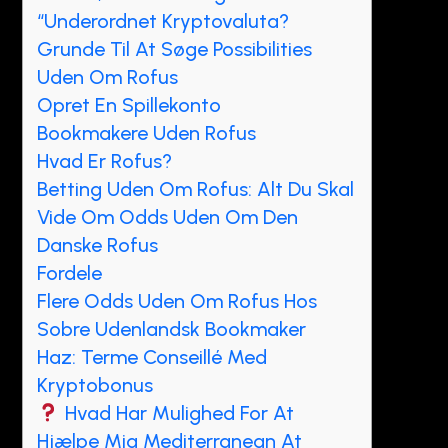
“Underordnet Kryptovaluta?
Grunde Til At Søge Possibilities
Uden Om Rofus
Opret En Spillekonto
Bookmakere Uden Rofus
Hvad Er Rofus?
Betting Uden Om Rofus: Alt Du Skal
Vide Om Odds Uden Om Den
Danske Rofus
Fordele
Flere Odds Uden Om Rofus Hos
Sobre Udenlandsk Bookmaker
Haz: Terme Conseillé Med
Kryptobonus
Hvad Har Mulighed For At
Hjælpe Mig Mediterranean At