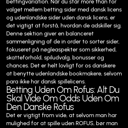
bettingvariation. Når du står more than for
valget mellem betting sider med dansk licens
og udenlandske sider uden dansk licens, er
det vigtigt at forstå, hvordan de adskiller sig.
Denne sektion giver en balanceret
sammenligning af de in order to sorter sider,
fokuseret på nøgleaspekter som sikkerhed,
skatteforhold, spiludvalg, bonusser og
chances. Det er helt lovligt for os danskere
at benytte udenlandske bookmakere, selvom
para ikke har dansk spillelicens.
Betting Uden Om Rofus: Alt Du
Skal Vide Om Odds Uden Om
Den Danske Rofus
Det er vigtigt from vide, at selvom man har
mulighed for at spille uden ROFUS, bør man