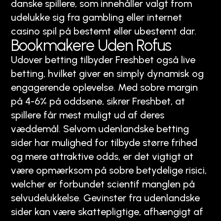
danske spillere, som innehåller valgt from
udelukke sig fra gambling eller internet
casino spil på bestemt eller ubestemt dar.
Bookmakere Uden Rofus
Udover betting tilbyder Freshbet også live
betting, hvilket giver en simply dynamisk og
engagerende oplevelse. Med sobre margin
på 4-6% på oddsene, sikrer Freshbet, at
spillere får mest muligt ud af deres
væddemål. Selvom udenlandske betting
sider har mulighed for tilbyde større frihed
og mere attraktive odds, er det vigtigt at
være opmærksom på sobre betydelige risici,
welcher er forbundet scientif manglen på
selvudelukkelse. Gevinster fra udenlandske
sider kan være skattepligtige, afhængigt af