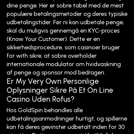
dine penge. Her er sobre tabel med de mest
populære betalingsmetoder og deres typiske
udbetalingstider. Før ni kan udbetale penge,
skal du muligvis gennemgå en KYC-proces
(Know Your Customer). Dette er en
sikkerhedsprocedure, som casinoer bruger
for with sikre, at sobre overholder
internationale modulator om hvidvaskning
af penge og sponsor mod bedrageri.
Er My Very Own Personlige
Oplysninger Sikre På Et On Line
Casino Uden Rofus?
Hos GoldSpin behandles alle
udbetalingsanmodninger hurtigt, og spillerne
kan få deres gevinster udbetalt inden for 30