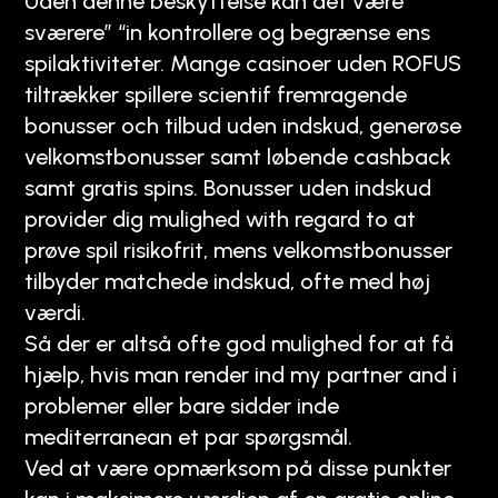
Uden denne beskyttelse kan det være
sværere” “in kontrollere og begrænse ens
spilaktiviteter. Mange casinoer uden ROFUS
tiltrækker spillere scientif fremragende
bonusser och tilbud uden indskud, generøse
velkomstbonusser samt løbende cashback
samt gratis spins. Bonusser uden indskud
provider dig mulighed with regard to at
prøve spil risikofrit, mens velkomstbonusser
tilbyder matchede indskud, ofte med høj
værdi.
Så der er altså ofte god mulighed for at få
hjælp, hvis man render ind my partner and i
problemer eller bare sidder inde
mediterranean et par spørgsmål.
Ved at være opmærksom på disse punkter