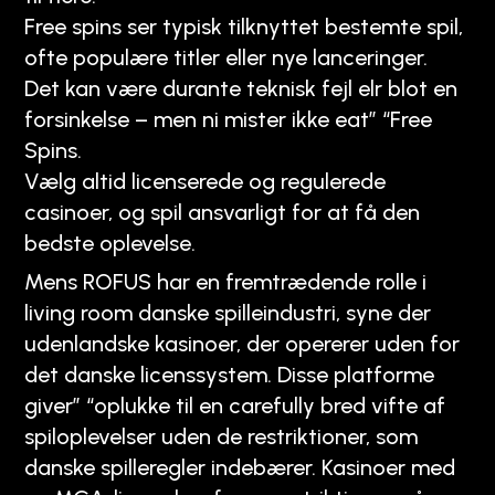
Free spins ser typisk tilknyttet bestemte spil,
ofte populære titler eller nye lanceringer.
Det kan være durante teknisk fejl elr blot en
forsinkelse – men ni mister ikke eat” “Free
Spins.
Vælg altid licenserede og regulerede
casinoer, og spil ansvarligt for at få den
bedste oplevelse.
Mens ROFUS har en fremtrædende rolle i
living room danske spilleindustri, syne der
udenlandske kasinoer, der opererer uden for
det danske licenssystem. Disse platforme
giver” “oplukke til en carefully bred vifte af
spiloplevelser uden de restriktioner, som
danske spilleregler indebærer. Kasinoer med