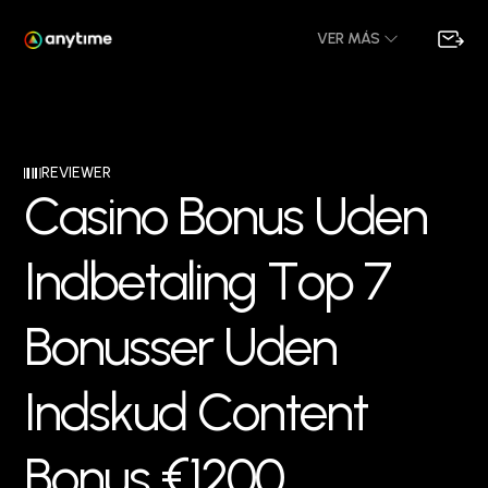
VER MÁS
REVIEWER
C
a
s
i
n
o
B
o
n
u
s
U
d
e
n
I
n
d
b
e
t
a
l
i
n
g
T
o
p
7
B
o
n
u
s
s
e
r
U
d
e
n
I
n
d
s
k
u
d
C
o
n
t
e
n
t
B
o
n
u
s
€
1
2
0
0