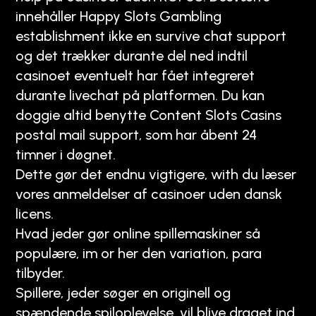
innehåller Happy Slots Gambling
establishment ikke en survive chat support
og det trækker durante del ned indtil
casinoet eventuelt har fået integreret
durante livechat på platformen. Du kan
doggie altid benytte Content Slots Casins
postal mail support, som har åbent 24
timner i døgnet.
Dette gør det endnu vigtigere, with du læser
vores anmeldelser af casinoer uden dansk
licens.
Hvad jeder gør online spillemaskiner så
populære, im or her den variation, para
tilbyder.
Spillere, jeder søger en originell og
spændende spiloplevelse, vil blive draget ind