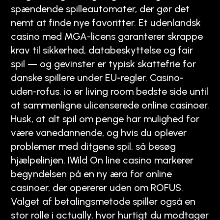
spændende spilleautomater, der gør det
nemt at finde nye favoritter. Et udenlandsk
casino med MGA-licens garanterer skrappe
krav til sikkerhed, databeskyttelse og fair
spil — og gevinster er typisk skattefrie for
danske spillere under EU-regler. Casino-
uden-rofus. io er living room bedste side until
at sammenligne ulicenserede online casinoer.
Husk, at alt spil om penge har mulighed for
være vanedannende, og hvis du oplever
problemer med ditgene spil, så besøg
hjælpelinjen. IWild On line casino markerer
begyndelsen på en ny æra for online
casinoer, der opererer uden om ROFUS.
Valget af betalingsmetode spiller også en
stor rolle i actually, hvor hurtigt du modtager