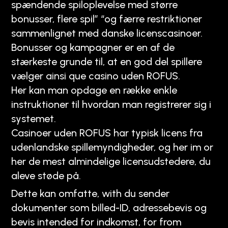
spændende spiloplevelse med større
bonusser, flere spil” “og færre restriktioner
sammenlignet med danske licenscasinoer.
Bonusser og kampagner er en af de
stærkeste grunde til, at en god del spillere
vælger ainsi que casino uden ROFUS.
Her kan man opdage en række enkle
instruktioner til hvordan man registrerer sig i
systemet.
Casinoer uden ROFUS har typisk licens fra
udenlandske spillemyndigheder, og her im or
her de mest almindelige licensudstedere, du
aleve støde på.
Dette kan omfatte, with du sender
dokumenter som billed-ID, adressebevis og
bevis intended for indkomst, for from