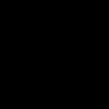
6
026
26
e 2025
e 2025
2025