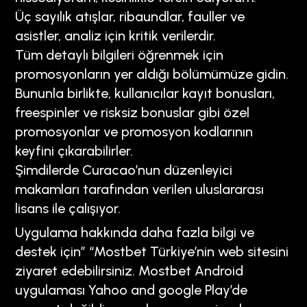
Üç sayılık atışlar, ribaundlar, fauller ve
asistler, analiz için kritik verilerdir.
Tüm detaylı bilgileri öğrenmek için
promosyonların yer aldığı bölümümüze gidin.
Bununla birlikte, kullanıcılar kayıt bonusları,
freespinler ve risksiz bonuslar gibi özel
promosyonlar ve promosyon kodlarının
keyfini çıkarabilirler.
Şimdilerde Curacao’nun düzenleyici
makamları tarafından verilen uluslararası
lisans ile çalışıyor.
Uygulama hakkında daha fazla bilgi ve
destek için” “Mostbet Türkiye’nin web sitesini
ziyaret edebilirsiniz. Mostbet Android
uygulaması Yahoo and google Play’de