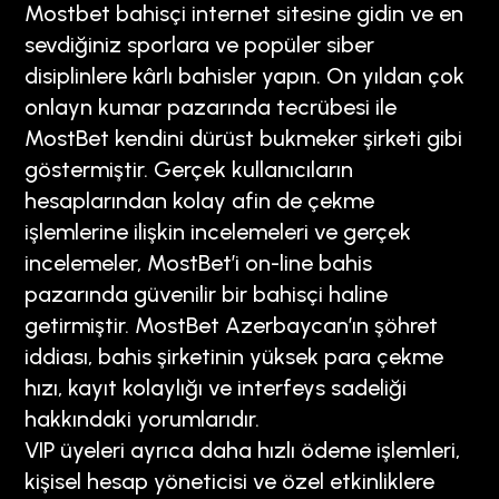
Mostbet bahisçi internet sitesine gidin ve en
sevdiğiniz sporlara ve popüler siber
disiplinlere kârlı bahisler yapın. On yıldan çok
onlayn kumar pazarında tecrübesi ile
MostBet kendini dürüst bukmeker şirketi gibi
göstermiştir. Gerçek kullanıcıların
hesaplarından kolay afin de çekme
işlemlerine ilişkin incelemeleri ve gerçek
incelemeler, MostBet’i on-line bahis
pazarında güvenilir bir bahisçi haline
getirmiştir. MostBet Azerbaycan’ın şöhret
iddiası, bahis şirketinin yüksek para çekme
hızı, kayıt kolaylığı ve interfeys sadeliği
hakkındaki yorumlarıdır.
VIP üyeleri ayrıca daha hızlı ödeme işlemleri,
kişisel hesap yöneticisi ve özel etkinliklere