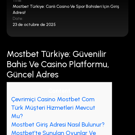
Title:
Mostbet Türkiye: Canlı Casino Ve Spor Bahisleri Için Giriş
Adresi!
Date:
23 de octubre de 2025
Mostbet Türkiye: Güvenilir
Bahis Ve Casino Platformu,
Güncel Adres
Content
Çevrimiçi Casino Mostbet Com
Türk Müşteri Hizmetleri Mevcut
Mu?
Mostbet Giriş Adresi Nasıl Bulunur?
Mostbet’te Sunulan Oyunlar Ve