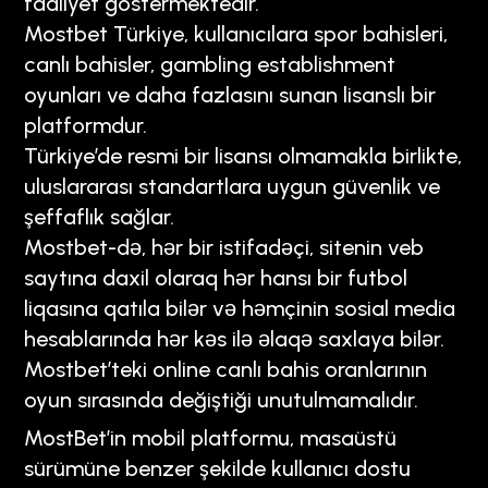
faaliyet göstermektedir.
Mostbet Türkiye, kullanıcılara spor bahisleri,
canlı bahisler, gambling establishment
oyunları ve daha fazlasını sunan lisanslı bir
platformdur.
Türkiye’de resmi bir lisansı olmamakla birlikte,
uluslararası standartlara uygun güvenlik ve
şeffaflık sağlar.
Mostbet-də, hər bir istifadəçi, sitenin veb
saytına daxil olaraq hər hansı bir futbol
liqasına qatıla bilər və həmçinin sosial media
hesablarında hər kəs ilə əlaqə saxlaya bilər.
Mostbet’teki online canlı bahis oranlarının
oyun sırasında değiştiği unutulmamalıdır.
MostBet’in mobil platformu, masaüstü
sürümüne benzer şekilde kullanıcı dostu