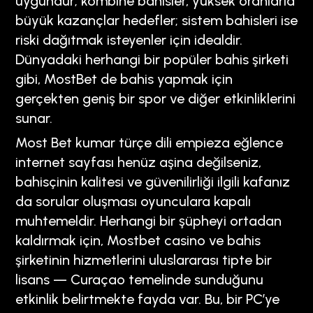
uygundur; kombine bahisler, yüksek oranlarla
büyük kazançlar hedefler; sistem bahisleri ise
riski dağıtmak isteyenler için idealdir.
Dünyadaki herhangi bir popüler bahis şirketi
gibi, MostBet de bahis yapmak için
gerçekten geniş bir spor ve diğer etkinliklerini
sunar.
Most Bet kumar türçe dili empieza eğlence
internet sayfası henüz aşina değilseniz,
bahisçinin kalitesi ve güvenilirliği ilgili kafanız
da sorular oluşması oyunculara kapalı
muhtemeldir. Herhangi bir şüpheyi ortadan
kaldırmak için, Mostbet casino ve bahis
şirketinin hizmetlerini uluslararası tipte bir
lisans — Curaçao temelinde sunduğunu
etkinlik belirtmekte fayda var. Bu, bir PC’ye