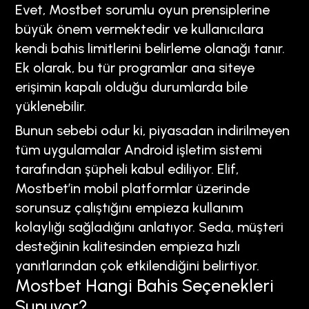
Evet, Mostbet sorumlu oyun prensiplerine
büyük önem vermektedir ve kullanıcılara
kendi bahis limitlerini belirleme olanağı tanır.
Ek olarak, bu tür programlar ana siteye
erişimin kapalı olduğu durumlarda bile
yüklenebilir.
Bunun sebebi odur ki, piyasadan indirilmeyen
tüm uygulamalar Android işletim sistemi
tarafından şüpheli kabul ediliyor. Elif,
Mostbet’in mobil platformlar üzerinde
sorunsuz çalıştığını empieza kullanım
kolaylığı sağladığını anlatıyor. Seda, müşteri
desteğinin kalitesinden empieza hızlı
yanıtlarından çok etkilendiğini belirtiyor.
Mostbet Hangi Bahis Seçenekleri
Sunuyor?