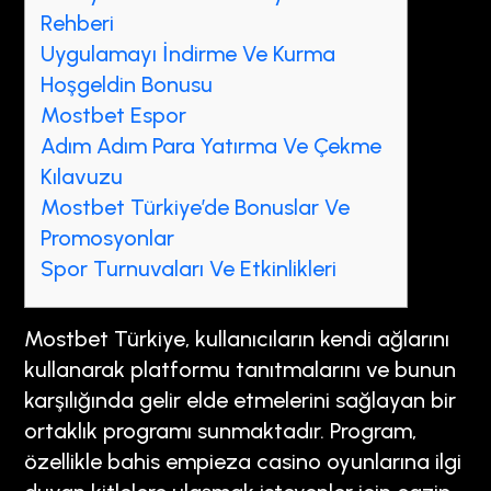
Rehberi
Uygulamayı İndirme Ve Kurma
Hoşgeldin Bonusu
Mostbet Espor
Adım Adım Para Yatırma Ve Çekme
Kılavuzu
Mostbet Türkiye’de Bonuslar Ve
Promosyonlar
Spor Turnuvaları Ve Etkinlikleri
Mostbet Türkiye, kullanıcıların kendi ağlarını
kullanarak platformu tanıtmalarını ve bunun
karşılığında gelir elde etmelerini sağlayan bir
ortaklık programı sunmaktadır. Program,
özellikle bahis empieza casino oyunlarına ilgi