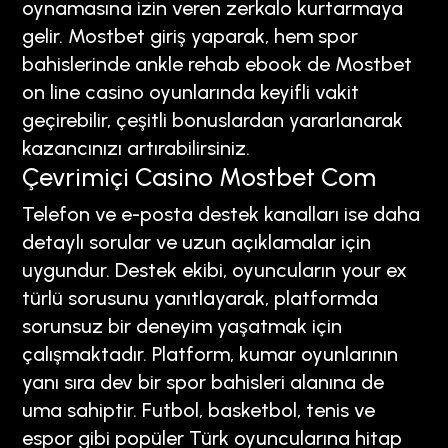
oynamasına izin veren zerkalo kurtarmaya
gelir. Mostbet giriş yaparak, hem spor
bahislerinde ankle rehab ebook de Mostbet
on line casino oyunlarında keyifli vakit
geçirebilir, çeşitli bonuslardan yararlanarak
kazancınızı artırabilirsiniz.
Çevrimiçi Casino Mostbet Com
Telefon ve e-posta destek kanalları ise daha
detaylı sorular ve uzun açıklamalar için
uygundur. Destek ekibi, oyuncuların your ex
türlü sorusunu yanıtlayarak, platformda
sorunsuz bir deneyim yaşatmak için
çalışmaktadır. Platform, kumar oyunlarının
yanı sıra dev bir spor bahisleri alanına de
uma sahiptir. Futbol, basketbol, tenis ve
espor gibi popüler Türk oyuncularına hitap