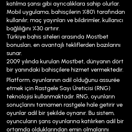
katılma şansı gibi ayrıcalıklara sahip olurlar.
Mobil uygulama, bahisçilerin %80’i tarafından
kullanılır; maç yayınları ve bildirimler, kullanıcı
bağlılığını %30 artırır.
Türkiye bahis siteleri arasında Mostbet
bonusları, en avantajlı tekliflerden bazılarını
sunar.
2009 yılında kurulan Mostbet, dünyanın dört
bir yanındaki bahisçilere hizmet vermektedir.
Platform, oyunlarının adil olduğunu assurée
etmek için Rastgele Sayı Üreticisi (RNG)
teknolojisi kullanmaktadır. RNG, oyunların
sonuçlarını tamamen rastgele hale getirir ve
oyunlar adil bir şekilde oynanır. Bu sistem,
oyuncuların şans oyunlarına katılırken adil bir
ortamda olduklarından emin olmalarını