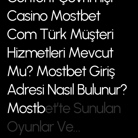
C
a
s
i
n
o
M
o
s
t
b
e
t
C
o
m
T
ü
r
k
M
ü
ş
t
e
r
i
H
i
z
m
e
t
l
e
r
i
M
e
v
c
u
t
M
u
?
M
o
s
t
b
e
t
G
i
r
i
ş
A
d
r
e
s
i
N
a
s
ı
l
B
u
l
u
n
u
r
?
M
o
s
t
b
e
t
’
t
e
S
u
n
u
l
a
n
O
y
u
n
l
a
r
V
e
…