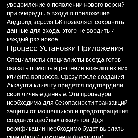
уведомление о появлении нового версий
при очередные входе в приложение.
Андроид версия БК позволяет сохранить
данные для входа, этого не вводить и
каждый раз новое.
Процесс Установки Приложения
Специалисты специалисты всегда готов
оказать помощь и решении возникших них
клиента вопросов. Сразу после создания
Аккаунта клиенту придется подтвердили
свои личные данные. Эта процедура
необходима для безопасности транзакций,
защиты от мошенников и предотвращения
создания двойных аккаунтов. Ддя
верификации необходимо будет выслать
скан (фото) документа (паспорта).