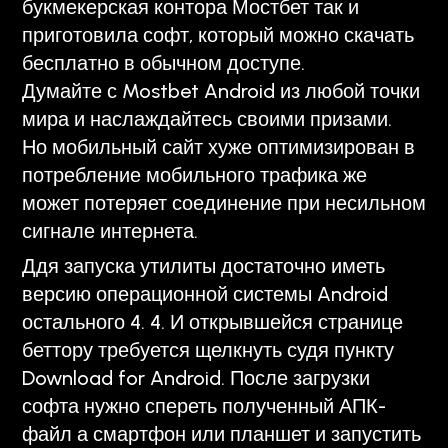
букмекерская контора Мостбет так и
приготовила софт, который можно скачать
бесплатно в обычном доступе.
Думайте с Mostbet Android из любой точки
мира и наслаждайтесь своими призами.
Но мобильный сайт хуже оптимизирован в
потребление мобильного трафика же
может потеряет соединение при несильном
сигнале интернета.
Ддя запуска утилиты достаточно иметь
версию операционной системы Android
остального 4. 4. И открывшейся странице
беттору требуется щелкнуть судя пункту
Download for Android. После загрузки
софта нужно спереть полученный АПК-
файл а смартфон или планшет и запустить