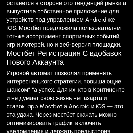
останется в стороне ото тенденций рынка а
выпустила собственное приложение для
устройств под управлением Android же
iOS. Мостбет предложила пользователям
тот-же ассортимент спортивных событий,
игр и лотерей, но и веб-версия площадки.
Мостбет Регистрация С вдобавок
Нового Аккаунта
Игровой автомат позволял применять
интересненького стратегии, повышающие
шансом” “а успех. Для их, кто в Континенте
и не думает свою жизнь нет азарта и
ставок, app Mostbet а Android и iOS — это
эта удача. Через мостбет скачать можно
оптимизировать трафик, включить
уведомления и держать предыстория