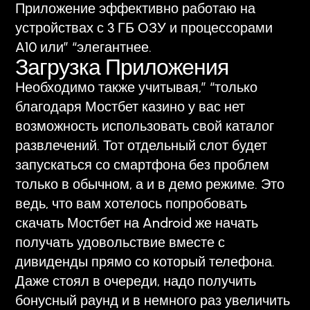
Приложение эффективно работаю на
устройствах с 3 ГБ ОЗУ и процессорами
A10 или” “элегантнее.
Загрузка Приложения
Необходимо также учитывая,” “только
благодаря Мостбет казино у вас нет
возможность использовать свой каталог
развлечений. Тот отдельный слот будет
запускаться со смартфона без проблем
только в обычном, а и в демо режиме. Это
ведь, что вам хотелось попробовать
скачать Мостбет на Android же начать
получать удовольствие вместе с
дивиденды прямо со который телефона.
Даже стоял в очереди, надо получить
бонусный раунд и в немного раз увеличить