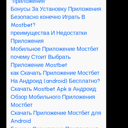
“приложения”
Бонусы За Установку Приложения
Безопасно конечно Играть В
Mostbet?
преимущества И Недостатки
Приложения
Мобильное Приложение Мостбет
почему Стоит Выбрать
Приложение Mostbet
как Скачать Приложение Мостбет
На Андроид (android) Бесплатно?
Скачать Mostbet Apk в Андроид:
Обзор Мобильного Приложения
Мостбет
Скачать Приложение Мостбет для
Android