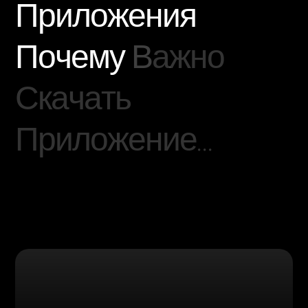
П
р
и
л
о
ж
е
н
и
я
П
о
ч
е
м
у
В
а
ж
н
о
С
к
а
ч
а
т
ь
П
р
и
л
о
ж
е
н
и
е
…