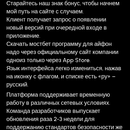
Старайтесь наш знак бонус, чтобы начнем
мой путь на сайте с случаем.
Клиент получает запрос о появлении
новый версий при очередной входе в
приложение.
Скачать мостбет программу для айфон
надо через официальному сайт компании
одноиз только через App Store.
Язык интерфейса легко измениться, нажав
на иконку с флагом, и списке есть «ру» –
русский.
Платформа поддерживает временную
работу в различных сетевых условиях.
Команда разработчиков выпускает
обновления раза 2-3 недели для
поддержанию стандартов безопасности же