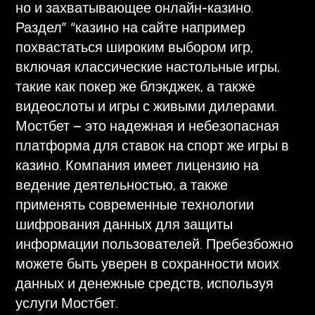
но и захватывающее онлайн-казино.
Раздел” “казино на сайте например
похвастаться широким выбором игр,
включая классические настольные игры,
такие как покер же блэкджек, а также
видеослоты и игры с живыми дилерами.
Мостбет – это надежная и небезопасная
платформа для ставок на спорт же игры в
казино. Компания имеет лицензию на
ведение деятельностью, а также
применять современные технологии
шифрования данных для защиты
информации пользователей. Пребезбожно
можете быть уверен в сохранности моих
данных и денежные средств, используя
услуги Мостбет.