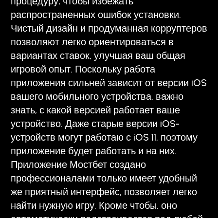
процедуру, чтобы избежать
распространенных ошибок установки.
Чистый дизайн и продуманная корруптеров
позволяют легко ориентироваться в
вариантах ставок, улучшая ваш общая
игровой опыт. Поскольку работа
приложения сильней зависит от версии iOS
вашего мобильного устройства, важно
знать, с какой версией работает ваше
устройство. Даже старые версии iOS-
устройств могут работаю с iOS 11, поэтому
приложение будет работать и на них.
Приложение Мостбет создано
профессионалами только имеет удобный
же приятный интерфейс, позволяет легко
найти нужную игру. Кроме чтобы, оно