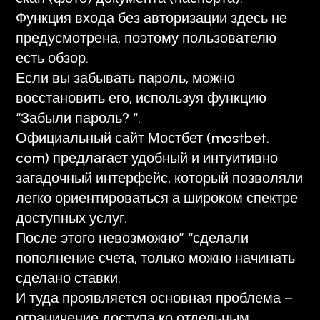
Функция входа без авторизации здесь не
предусмотрена, поэтому пользователю
есть обзор.
Если вы забывать пароль, можно
восстановить его, используя функцию
“Забыли пароль? “.
Официальный сайт Мостбет (mostbet.
com) предлагает удобный и интуитивно
загадочный интерфейс, который позволяли
легко ориентироваться а широком спектре
доступных услуг.
После этого невозможно” “сделали
пополнение счета, только можно начинать
сделано ставки.
И туда проявляется основная проблема –
ограничение доступа ко отдельным