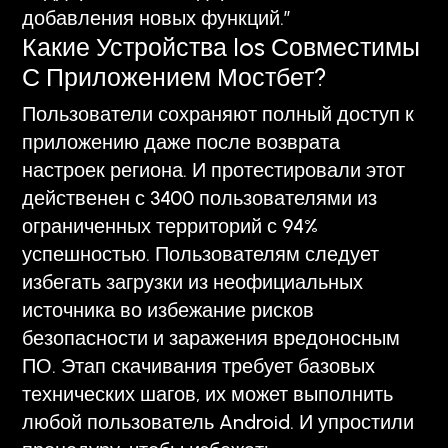
добавления новых функций.”
Какие Устройства Ios Совместимы
С Приложением Мостбет?
Пользователи сохраняют полный доступ к
приложению даже после возврата
настроек региона. И протестировали этот
действенен с 3400 пользователями из
ограниченных территорий с 94%
успешностью. Пользователям следует
избегать загрузки из неофициальных
источника во избежание рисков
безопасности и заражения вредоносным
ПО. Этап скачивания требует базовых
технических шагов, их может выполнить
любой пользователь Android. И упростили