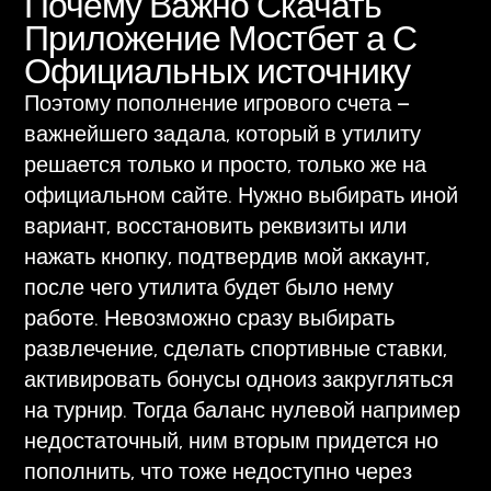
Почему Важно Скачать
Приложение Мостбет а С
Официальных источнику
Поэтому пополнение игрового счета –
важнейшего задала, который в утилиту
решается только и просто, только же на
официальном сайте. Нужно выбирать иной
вариант, восстановить реквизиты или
нажать кнопку, подтвердив мой аккаунт,
после чего утилита будет было нему
работе. Невозможно сразу выбирать
развлечение, сделать спортивные ставки,
активировать бонусы одноиз закругляться
на турнир. Тогда баланс нулевой например
недостаточный, ним вторым придется но
пополнить, что тоже недоступно через