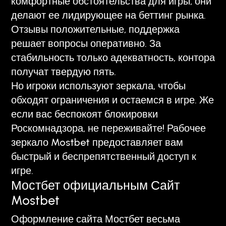
комфортные обстоятельства для игры, они
делают ее лидирующее на беттинг рынка.
Отзывы положительные, поддержка
решает вопросы оперативно. За
стабильность только адекватность, контора
получат твердую пять.
Но игроки используют зеркала, чтобы
обходят ограничения и остаемся в игре. Же
если вас беспокоят блокировки
Роскомнадзора, не переживайте! Рабочее
зеркало Mostbet предоставляет вам
быстрый и беспрепятственный доступ к
игре.
Мостбет официальным Сайт
Mostbet
Оформление сайта Мостбет весьма