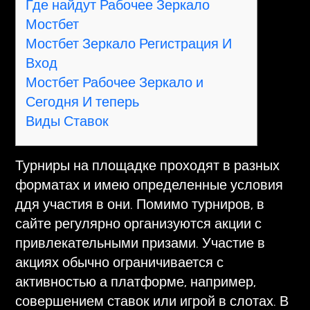
Где найдут Рабочее Зеркало
Мостбет
Мостбет Зеркало Регистрация И
Вход
Мостбет Рабочее Зеркало и
Сегодня И теперь
Виды Ставок
Турниры на площадке проходят в разных
форматах и имею определенные условия
ддя участия в они. Помимо турниров, в
сайте регулярно организуются акции с
привлекательными призами. Участие в
акциях обычно ограничивается с
активностью а платформе, например,
совершением ставок или игрой в слотах. В