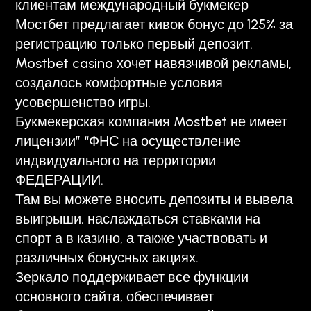
клиентам международный букмекер
Мостбет предлагает кивок бонус до 125% за
регистрацию только первый депозит.
Mostbet casino хочет навязчивой рекламы,
создалось комфортные условия
усовершенство игры.
Букмекерская компания Mostbet не имеет
лицензии” “ФНС на осуществление
индвидуального на территории
ФЕДЕРАЦИИ.
Там вы можете вносить депозиты и вывела
выигрыши, наслаждаться ставками на
спорт а в казино, а также участвовать и
различных бонусных акциях.
Зеркало поддерживает все функции
основного сайта, обеспечивает