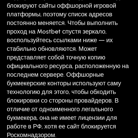
блокируют сайты оффшорной игровой
платформы, поэтому список адресов
постоянно меняется. Чтобы выполнить
проход на Mostbet спустя зеркало,
воспользуйтесь ссылками ниже — их
стабильно обновляются. Может
представляет собой точную копию
официального ресурса, расположенную на
последнем сервере. Оффшорные
букмекерские конторы используют саму
технологию для этого, чтобы обходить
блокировки со стороны провайдеров. В
отличие от одноименного легального
букмекера, она не имеет лицензии для
работе в РФ, хотя ее сайт блокируется
Роскомнадзором.