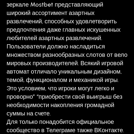
зеркале Mostbet представляющий
широкий ассортимент азартных
развлечений, способных удовлетворить
предпочтения даже главных искушенных
любителей азартных развлечений.
Пользователи должно насладиться
множеством разнообразных слотов от вело
мировых производителей. Всякий игровой
автомат отличало уникальным дизайном,
темой, функционалом и механикой игры.
Это условием, что игроки могут легко и
проворно” “приобрести свой выигрыш без
необходимости накопления громадной
суммы на счете.
Для только понадобится официальное
сообщество в Телеграме также ВКонтакте.