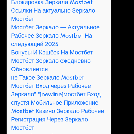
Блокировка Зеркала Mostbet
Ссылки На актуально Зеркало
Мостбет
Мостбет Зеркало — Актуальное
Рабочее Зеркало Mostbet На
следующий 2025
Бонусы И Кэшбэк На Мостбет
Мостбет Зеркало ежедневно
Обновляется
не Такое Зеркало Mostbet
Мостбет Вход через Рабочее
Зеркало” “[newline]мостбет Вход
спустя Мобильное Приложение
Mostbet Казино Зеркало Рабочее
Регистрация Через Зеркало
Мостбет