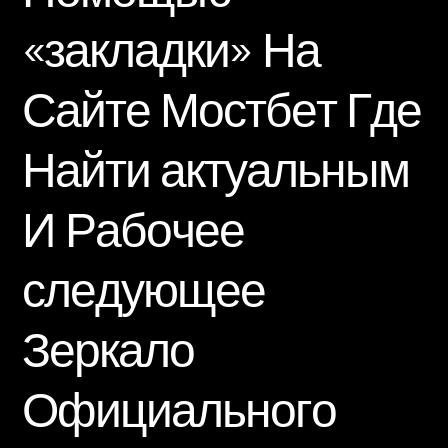
«
з
а
к
л
а
д
к
и
»
Н
а
С
а
й
т
е
М
о
с
т
б
е
т
Г
д
е
Н
а
й
т
и
а
к
т
у
а
л
ь
н
ы
м
И
Р
а
б
о
ч
е
е
с
л
е
д
у
ю
щ
е
е
З
е
р
к
а
л
о
О
ф
и
ц
и
а
л
ь
н
о
г
о