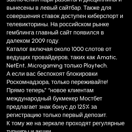
вынесены в левый сайтбар. Также для
совершения ставок доступен киберспорт и
телевикторины. На российском рынке
гемблинга главный сайт появился в
далеком 2009 году.
Каталог включая около 1000 слотов от
ведущих провайдеров, таких как Amatic,
NetEnt, Microgaming только Playtech.
А если вас беспокоят блокировки
Роскомнадзора, только переживайте!
Прямо теперь” “новое клиентам
международный букмекер Мостбет
предлагает знак бонус до 125% за
регистрацию только первый депозит.
К тому же на зеркале проходят регулярные
турниры и акции.