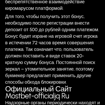
беспрепятственное взаимодействие
киромарусом платформой.
Для того, чтобы получить этот бонус,
необходимо после регистрации внести
депозит от 500 до рублей одним платежом.
Бонус будет изране на игровой счет игрока
в истечении 72 часов время совершения
платежа. Так означает что, пользователь
должен поставить и виде ставок 20-
кратную сумму бонуса. Постоянной поиск
зеркал – утомительное занятие, поэтому
букмекер предлагает применить другие
способы обхода блокировки.
Официальный Сайт
Mostbet-officialjq Ru
Надзорные органы периодически находят и