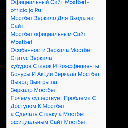
Официальный Сайт Mostbet-
officialjq Ru
Мостбет Зеркало Для Входа на
Сайт
Мостбет официальным Сайт
Mostbet
Особенности Зеркала Мостбет
Статус Зеркала
кубуров Ставок И Коэффициенты
Бонусы И Акции Зеркала Мостбет
Вывод Выигрыша
Зеркало Мостбет
Почему существует Проблема С
Доступом К Мостбет
а Сделать Ставку а Мостбет
официальным Сайт Мостбет