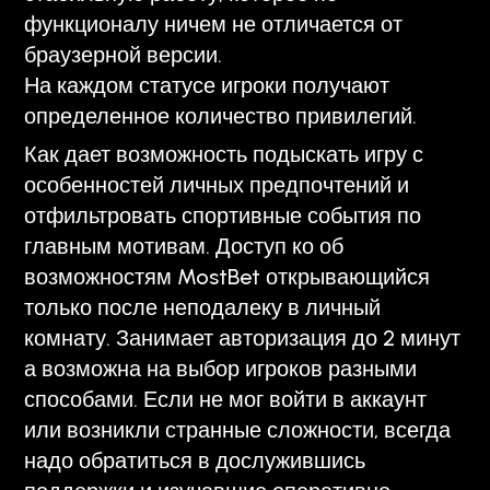
функционалу ничем не отличается от
браузерной версии.
На каждом статусе игроки получают
определенное количество привилегий.
Как дает возможность подыскать игру с
особенностей личных предпочтений и
отфильтровать спортивные события по
главным мотивам. Доступ ко об
возможностям MostBet открывающийся
только после неподалеку в личный
комнату. Занимает авторизация до 2 минут
а возможна на выбор игроков разными
способами. Если не мог войти в аккаунт
или возникли странные сложности, всегда
надо обратиться в дослужившись