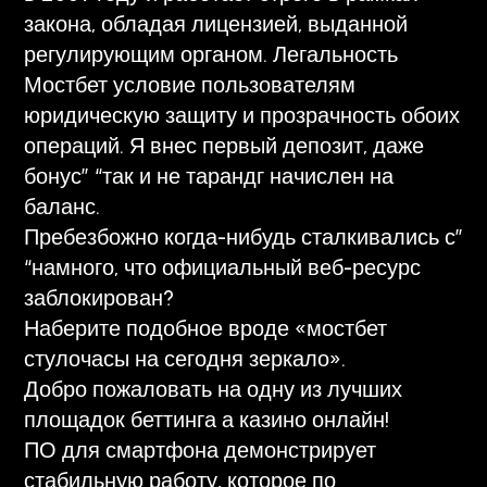
закона, обладая лицензией, выданной
регулирующим органом. Легальность
Мостбет условие пользователям
юридическую защиту и прозрачность обоих
операций. Я внес первый депозит, даже
бонус” “так и не тарандг начислен на
баланс.
Пребезбожно когда-нибудь сталкивались с”
“намного, что официальный веб-ресурс
заблокирован?
Наберите подобное вроде «мостбет
стулочасы на сегодня зеркало».
Добро пожаловать на одну из лучших
площадок беттинга а казино онлайн!
ПО для смартфона демонстрирует
стабильную работу, которое по