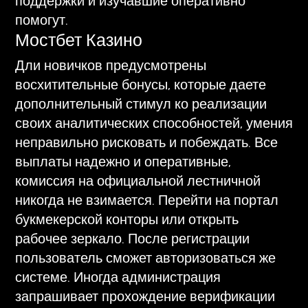
поддержки и изучавшие оперативно
помогут.
Мостбет Казино
Дли новичков предусмотрены
восхитительные бонусы, которые даете
дополнительный стимул ко реализации
своих аналитических способностей, умения
неправильно рисковать и побеждать. Все
выплаты надежно и оперативные,
комиссия на официальной лестничной
никогда не взимается. Перейти на портал
букмекерской конторы или открыть
рабочее зеркало. После регистрации
пользователь сможет авторизоваться же
системе. Иногда администрация
запрашивает прохождение верификации