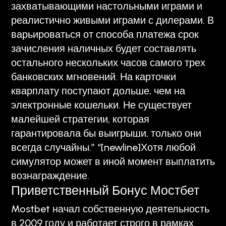
захватывающими настольными играми и
реалистично живыми играми с дилерами. В
варьироваться от способа платежа срок
зачисления наличных будет составлять
остального нескольких часов самого трех
банковских мгновений. На карточки
кварплату поступают дольше, чем на
электронные кошельки. Не существует
малейшей стратегии, которая
гарантировала бы выигрыши, только они
всегда случайны.” “[newline]Хотя любой
симулятор может в иной момент выплатить
вознаграждение.
Приветственный Бонус Мостбет
Mostbet начал собственную деятельность
в 2009 году и работает строго в рамках