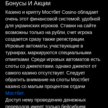
Бонусы И Акции
Казино и крипту Мостбет Casino обладает
очень этот финансовой системой, удобной
для украинских игроков. Ставки на сайте
возможны только на рубли, счет игрока
создается сразу также регистрации.
Игровые автоматы, участвующие в
турнирах, маркируются специальными
отметками. Среди игровых автоматов есть
слоты со джекпотами, однако джекпот от
самого казино отсутствует. Следует
обратить внимание на слоты Мостбет
казино со малым процентом отдачи
Мостбет
.
Доступ нему проведению денежных
переводов имеет только бейсибцем