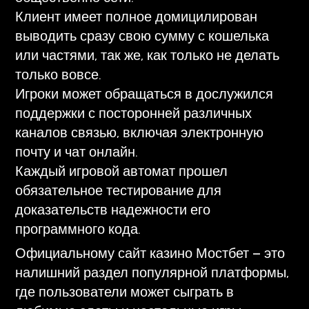
Клиент имеет полное домицилирован
выводить сразу свою сумму с кошелька
или частями, так же, как только не делать
только вовсе.
Игроки может обращаться в дослужился
поддержки с посторонней различных
каналов связью, включая электронную
почту и чат онлайн.
Каждый игровой автомат прошел
обязательное тестирование для
доказательств надежности его
программного кода.
Официальному сайт казино Мостбет – это
налишний раздел популярной платформы,
где пользователи может сыграть в