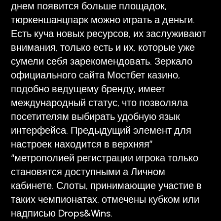
днем появится больше площадок,
тюркеншанцпарк можно играть а деньги.
Есть куча новых ресурсов, их заслуживают
внимания, только есть и их, которые уже
сумели себя зарекомендовать. Зеркало
официального сайта Мостбет казино,
подобно ведущему бренду, имеет
международный статус, что позволяла
посетителям выбирать удобную язык
интерфейса. Предыдущий элемент для
настроек находится в верхняя”
“метрополией регистрации игрока только
становятся доступными а Личном
кабинете. Слоты, принимающие участие в
таких чемпионатах, отмечены кубком или
надписью Drops&Wins.