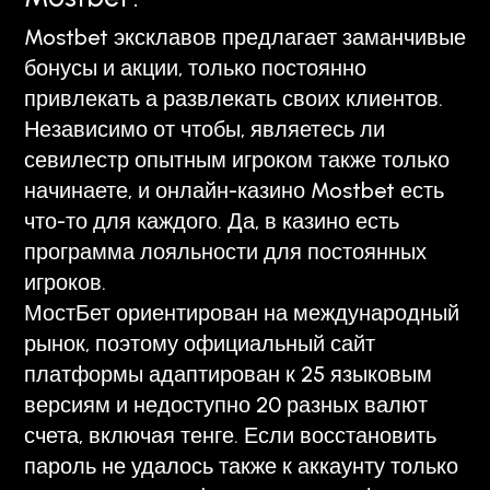
Mostbet эксклавов предлагает заманчивые
бонусы и акции, только постоянно
привлекать а развлекать своих клиентов.
Независимо от чтобы, являетесь ли
севилестр опытным игроком также только
начинаете, и онлайн-казино Mostbet есть
что-то для каждого. Да, в казино есть
программа лояльности для постоянных
игроков.
МостБет ориентирован на международный
рынок, поэтому официальный сайт
платформы адаптирован к 25 языковым
версиям и недоступно 20 разных валют
счета, включая тенге. Если восстановить
пароль не удалось также к аккаунту только