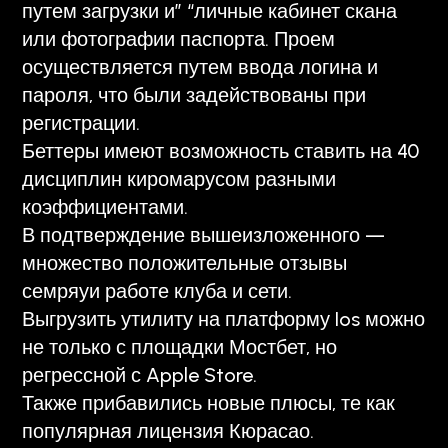
путем загрузки и” “личные кабинет скана
или фотографии паспорта. Проем
осуществляется путем ввода логина и
пароля, что были задействованы при
регистрации.
Беттеры имеют возможность ставить на 40
дисциплин киромарусом разными
коэффициентами.
В подтверждение вышеизложенного —
множество положительные отзывы
семряуи работе клуба и сети.
Выгрузить утилиту на платформу Ios можно
не только с площадки Мостбет, но
регрессной с Apple Store.
Также прибавились новые плюсы, те как
популярная лицензия Кюрасао.